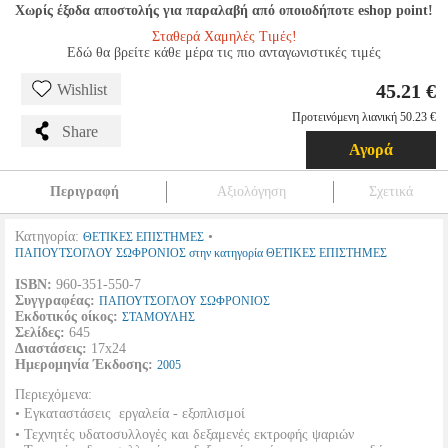
Χωρίς έξοδα αποστολής για παραλαβή από οποιοδήποτε eshop point!
Σταθερά Χαμηλές Τιμές!
Εδώ θα βρείτε κάθε μέρα τις πιο ανταγωνιστικές τιμές
45.21 €
Wishlist
Προτεινόμενη λιανική 50.23 €
Share
Αγορά
Περιγραφή
Αξιολόγηση
Σχετικά
Κατηγορία:
•
ΘΕΤΙΚΕΣ ΕΠΙΣΤΗΜΕΣ
ΠΑΠΟΥΤΣΟΓΛΟΥ ΣΩΦΡΟΝΙΟΣ στην κατηγορία ΘΕΤΙΚΕΣ ΕΠΙΣΤΗΜΕΣ
ISBN:
960-351-550-7
Συγγραφέας:
ΠΑΠΟΥΤΣΟΓΛΟΥ ΣΩΦΡΟΝΙΟΣ
Εκδοτικός οίκος:
ΣΤΑΜΟΥΛΗΣ
Σελίδες:
645
Διαστάσεις:
17x24
Ημερομηνία Έκδοσης:
2005
Περιεχόμενα:
• Εγκαταστάσεις  εργαλεία - εξοπλισμοί
• Τεχνητές υδατοσυλλογές και δεξαμενές εκτροφής ψαριών