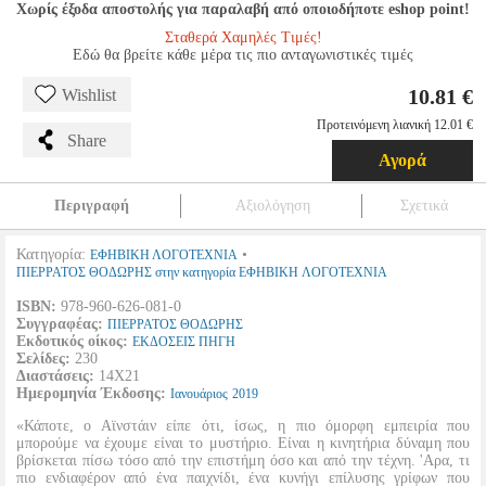
Χωρίς έξοδα αποστολής για παραλαβή από οποιοδήποτε eshop point!
Σταθερά Χαμηλές Τιμές!
Εδώ θα βρείτε κάθε μέρα τις πιο ανταγωνιστικές τιμές
10.81 €
Wishlist
Προτεινόμενη λιανική 12.01 €
Share
Αγορά
Περιγραφή
Αξιολόγηση
Σχετικά
Κατηγορία:
•
ΕΦΗΒΙΚΗ ΛΟΓΟΤΕΧΝΙΑ
ΠΙΕΡΡΑΤΟΣ ΘΟΔΩΡΗΣ στην κατηγορία ΕΦΗΒΙΚΗ ΛΟΓΟΤΕΧΝΙΑ
ISBN:
978-960-626-081-0
Συγγραφέας:
ΠΙΕΡΡΑΤΟΣ ΘΟΔΩΡΗΣ
Εκδοτικός οίκος:
ΕΚΔΟΣΕΙΣ ΠΗΓΗ
Σελίδες:
230
Διαστάσεις:
14Χ21
Ημερομηνία Έκδοσης:
Ιανουάριος
2019
«Κάποτε, ο Αϊνστάιν είπε ότι, ίσως, η πιο όμορφη εμπειρία που
μπορούμε να έχουμε είναι το μυστήριο. Είναι η κινητήρια δύναμη που
βρίσκεται πίσω τόσο από την επιστήμη όσο και από την τέχνη. 'Αρα, τι
πιο ενδιαφέρον από ένα παιχνίδι, ένα κυνήγι επίλυσης γρίφων που