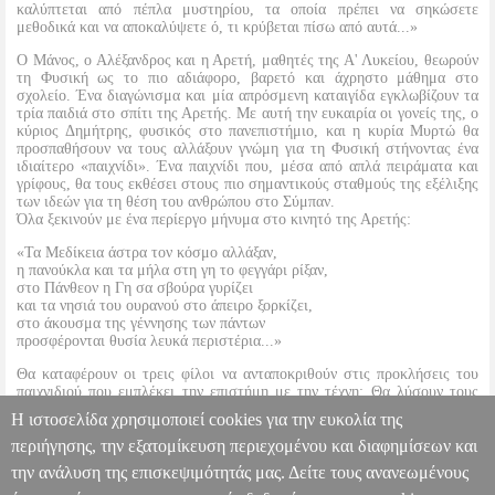
καλύπτεται από πέπλα μυστηρίου, τα οποία πρέπει να σηκώσετε
μεθοδικά και να αποκαλύψετε ό, τι κρύβεται πίσω από αυτά...»
Ο Μάνος, ο Αλέξανδρος και η Αρετή, μαθητές της Α' Λυκείου, θεωρούν
τη Φυσική ως το πιο αδιάφορο, βαρετό και άχρηστο μάθημα στο
σχολείο. Ένα διαγώνισμα και μία απρόσμενη καταιγίδα εγκλωβίζουν τα
τρία παιδιά στο σπίτι της Αρετής. Με αυτή την ευκαιρία οι γονείς της, ο
κύριος Δημήτρης, φυσικός στο πανεπιστήμιο, και η κυρία Μυρτώ θα
προσπαθήσουν να τους αλλάξουν γνώμη για τη Φυσική στήνοντας ένα
ιδιαίτερο «παιχνίδι». Ένα παιχνίδι που, μέσα από απλά πειράματα και
γρίφους, θα τους εκθέσει στους πιο σημαντικούς σταθμούς της εξέλιξης
των ιδεών για τη θέση του ανθρώπου στο Σύμπαν.
Όλα ξεκινούν με ένα περίεργο μήνυμα στο κινητό της Αρετής:
«Τα Μεδίκεια άστρα τον κόσμο αλλάξαν,
η πανούκλα και τα μήλα στη γη το φεγγάρι ρίξαν,
στο Πάνθεον η Γη σα σβούρα γυρίζει
και τα νησιά του ουρανού στο άπειρο ξορκίζει,
στο άκουσμα της γέννησης των πάντων
προσφέρονται θυσία λευκά περιστέρια...»
Θα καταφέρουν οι τρεις φίλοι να ανταποκριθούν στις προκλήσεις του
παιχνιδιού που εμπλέκει την επιστήμη με την τέχνη; Θα λύσουν τους
γρίφους που καλούνται να αντιμετωπίσουν; Θα μπορέσουν να
Η ιστοσελίδα χρησιμοποιεί cookies για την ευκολία της
κατακτήσουν το πολύτιμο έπαθλο;
περιήγησης, την εξατομίκευση περιεχομένου και διαφημίσεων και
την ανάλυση της επισκεψιμότητάς μας. Δείτε τους ανανεωμένους
ΚΑΤΑΡΑΜΕΝΗ ΦΥΣΙΚΗ
BKS.0020765
BKS.0020765