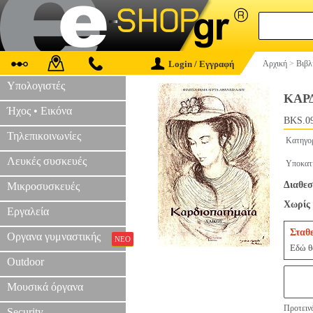
Login / Εγγραφή
Αρχική
>
Βιβλ
Υπολογιστές
ΚΑΡ
Ήχος • Εικόνα
BKS.0
Τηλεπικοινωνίες
Κατηγο
Λευκές συσκευές
Υποκατ
Διαθεσ
Μικροσυσκευές
Χωρίς 
Εργαλεία
Σταθ
Οργανα γυμναστικής
ΝΕΟ
Εδώ θα
Outdoor
Μουσικά όργανα
Προτεινό
Security