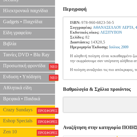
Περιγραφή
Ηλεκτρονικά παιχνίδια
Gadgets • Παιχνίδια
ISBN:
978-960-6823-56-5
Συγγραφέας:
,
ΑΘΑΝΑΣΕΛΛΟΥ ΛΕΡΤΑ
Είδη γραφείου
Εκδοτικός οίκος:
ΛΕΞΙΤΥΠΟΝ
Σελίδες:
82
Διαστάσεις:
14Χ20,5
Βιβλία
Ημερομηνία Έκδοσης:
Ιούλιος
2009
Ταινίες DVD • Blu Ray
Η αληθινή ποίηση είναι κεκαθαρμένο ζω
την εκφράσουμε σαν υπέρτατη αλήθεια α
Προσωπική φροντίδα
ΝΕΟ
Η ποίηση αναζητάει τις πιο απόκρυφες, τις
Ενδυση • Υπόδηση
ΝΕΟ
Αθλητικά είδη
Βαθμολογία & Σχόλια προιόντος
Βρεφικά • Παιδικά
Crazy Sundays
ΠΡΟΣΦΟΡΕΣ
Eshop Specials
ΠΡΟΣΦΟΡΕΣ
Αναζήτηση στην κατηγορία ΠΟΙΗ
Zen 10
ΠΡΟΣΦΟΡΕΣ