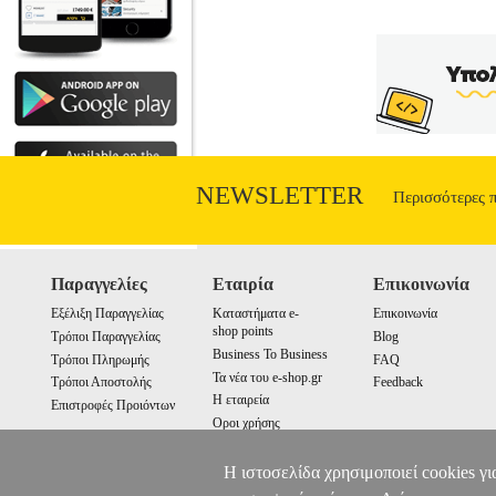
NEWSLETTER
Περισσότερες 
Παραγγελίες
Εταιρία
Επικοινωνία
Εξέλιξη Παραγγελίας
Καταστήματα e-
Επικοινωνία
shop points
Τρόποι Παραγγελίας
Blog
Business To Business
Τρόποι Πληρωμής
FAQ
Τα νέα του e-shop.gr
Τρόποι Αποστολής
Feedback
Η εταιρεία
Επιστροφές Προιόντων
Οροι χρήσης
Cookies
Η ιστοσελίδα χρησιμοποιεί cookies γι