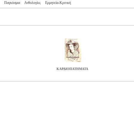
Παγκόσμια
Ανθολογίες
Ερμηνεία-Κριτική
ΚΑΡΔΙΟΠΑΤΗΜΑΤΑ
KS.0958013
ΑΘΑΝΑΣΕΛΛΟΥ ΛΕΡΤΑ, ΦΙΛΙΑ ΦΙΛΙΤΣΑ
ΑΘΑΝΑΣ
ΛΕΡΤΑ, ΦΙΛΙΑ ΦΙΛΙΤΣΑ στην κατηγορία ΠΟΙΗΣΗ ISBN: 978-9
ος: ΛΕΞΙΤΥΠΟΝ Σελίδες: 82 Διαστάσεις: 14Χ20, 5 Ημερομηνία Έκδ
ξαιρετικό μέσο για να γνωρίσουμε κάτι από την υποσυνείδητη ζωή μας
αι μέσα από τα φαινόμενα της Λογικής. Η ποίηση αναζητάει τις πιο α
, τις πιο προσωπικές για να τις καλλιεργήσει και να τις φέρει στο φως.
5.7