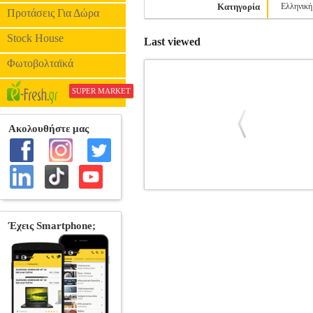
Κατηγορία
Ελληνική
Προτάσεις Για Δώρα
Stock House
Last viewed
Φωτοβολταϊκά
SUPER MARKET
ΚΑΡΔΙΟΠΑΤΗΜΑΤΑ
BKS.0958013
B
Κατηγορία: ΠΟΙΗΣΗ •ΑΘΑΝΑΣΕΛΛΟΥ 
ΛΕΡΤΑ, ΦΙΛΙΑ ΦΙΛΙΤΣΑ Εκδοτικός οίκ
κεκαθαρμένο ζωικό μυστήριο είναι ε
εκφράσουμε σαν υπέρτατη αλήθεια απάνω κ
τις πιο ενδόμυχες