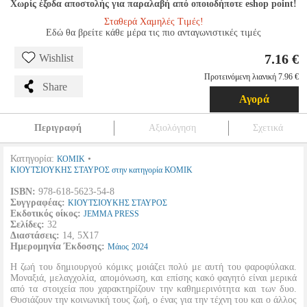
Χωρίς έξοδα αποστολής για παραλαβή από οποιοδήποτε eshop point!
Σταθερά Χαμηλές Τιμές!
Εδώ θα βρείτε κάθε μέρα τις πιο ανταγωνιστικές τιμές
7.16 €
Wishlist
Προτεινόμενη λιανική 7.96 €
Share
Αγορά
Περιγραφή
Αξιολόγηση
Σχετικά
Κατηγορία:
•
ΚΟΜΙΚ
ΚΙΟΥΤΣΙΟΥΚΗΣ ΣΤΑΥΡΟΣ στην κατηγορία ΚΟΜΙΚ
ISBN:
978-618-5623-54-8
Συγγραφέας:
ΚΙΟΥΤΣΙΟΥΚΗΣ ΣΤΑΥΡΟΣ
Εκδοτικός οίκος:
JEMMA PRESS
Σελίδες:
32
Διαστάσεις:
14, 5Χ17
Ημερομηνία Έκδοσης:
Μάιος
2024
Η ζωή του δημιουργού κόμικς μοιάζει πολύ με αυτή του φαροφύλακα.
Μοναξιά, μελαγχολία, απομόνωση, και επίσης κακό φαγητό είναι μερικά
από τα στοιχεία που χαρακτηρίζουν την καθημερινότητα και των δυο.
Θυσιάζουν την κοινωνική τους ζωή, ο ένας για την τέχνη του και ο άλλος