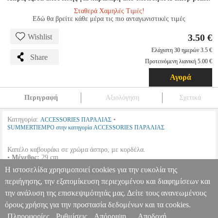
Σταθερά Χαμηλές Τιμές!
Εδώ θα βρείτε κάθε μέρα τις πιο ανταγωνιστικές τιμές
3.50 €
Wishlist
Ελάχιστη 30 ημερών 3.5 €
Share
Προτεινόμενη λιανική 5.00 €
Αγορά
Περιγραφή
Αξιολόγηση
Σχετικά
Κατηγορία:
•
ACCESSORIES ΠΑΡΑΛΙΑΣ
SUMMERTIEMPO στην κατηγορία ACCESSORIES ΠΑΡΑΛΙΑΣ
Καπέλο καβουράκι σε χρώμα άσπρο, με κορδέλα.
•
Μέγεθος:
29 cm.
•
Χρώμα:
’σπρο.
Η ιστοσελίδα χρησιμοποιεί cookies για την ευκολία της
•
Βάρος:
0.080 Kg.
περιήγησης, την εξατομίκευση περιεχομένου και διαφημίσεων και
την ανάλυση της επισκεψιμότητάς μας. Δείτε τους ανανεωμένους
ΚΑΠΕΛΟ ΚΑΒΟΥΡΑΚΙ ΑΣΠΡΟ ΜΕ ΚΟΡΔΕΛΑ 29CM
TRV.170393
TRV.170393
SUMMERTIEMPO
SUMMERTIEMPO
όρους χρήσης για την προστασία δεδομένων και τα cookies.
ACCESSORIES ΠΑΡΑΛΙΑΣ
Κατηγορία: ACCESSORIES
Πληροφορίες
Ρυθμίσεις
Απόρριψη
Αποδοχή