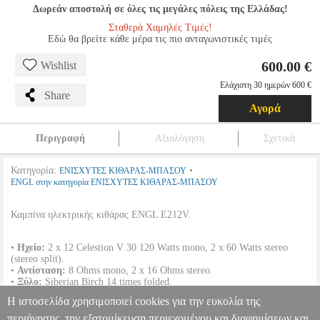
Δωρεάν αποστολή σε όλες τις μεγάλες πόλεις της Ελλάδας!
Σταθερά Χαμηλές Τιμές!
Εδώ θα βρείτε κάθε μέρα τις πιο ανταγωνιστικές τιμές
600.00 €
Wishlist
Ελάχιστη 30 ημερών 600 €
Share
Αγορά
Περιγραφή
Αξιολόγηση
Σχετικά
Κατηγορία:
•
ΕΝΙΣΧΥΤΕΣ ΚΙΘΑΡΑΣ-ΜΠΑΣΟΥ
ENGL στην κατηγορία ΕΝΙΣΧΥΤΕΣ ΚΙΘΑΡΑΣ-ΜΠΑΣΟΥ
Καμπίνα ηλεκτρικής κιθάρας ENGL E212V.
•
Ηχείο:
2 x 12 Celestion V 30 120 Watts mono, 2 x 60 Watts stereo
(stereo split).
•
Αντίσταση:
8 Ohms mono, 2 x 16 Ohms stereo.
•
Ξύλο:
Siberian Birch 14 times folded.
•
Χρώμα:
Μαύρο.
Η ιστοσελίδα χρησιμοποιεί cookies για την ευκολία της
•
Διαστάσεις:
60 x 75 x 36 cm.
•
Βάρος:
35 kg.
περιήγησης, την εξατομίκευση περιεχομένου και διαφημίσεων και