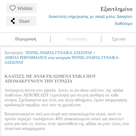
Εξαντλημένο
Wishlist
Αποστολή ενημέρωσης με email μόλις ξαναγίνει
Share
διαθέσιμο
Περιγραφή
Αξιολόγηση
Σχετικά
Κατηγορία:
•
ΤΕΝΝΙΣ-ΑΝΔΡΑΣ-ΓΥΝΑΙΚΑ-ΑΞΕΣΟΥΑΡ
ADIDAS PERFORMANCE στην κατηγορία ΤΕΝΝΙΣ-ΑΝΔΡΑΣ-ΓΥΝΑΙΚΑ-
ΑΞΕΣΟΥΑΡ
ΚΑΛΤΣΕΣ ΜΕ ΑΝΑΚΥΚΛΩΜΕΝΑ ΥΛΙΚΑ ΠΟΥ
ΑΠΟΜΑΚΡΥΝΟΥΝ ΤΗΝ ΥΓΡΑΣΙΑ
Ασύγκριτη άνεση στο γήπεδο. Αυτές οι no-show κάλτσες της adidas
διαθέτουν AEROREADY τεχνολογία για στεγνή αίσθηση σε κάθε
κίνηση. Σχεδιασμένα για τένις και άλλα αθλήματα, έχουν απορρόφηση
κραδασμών ακριβώς εκεί που τη χρειάζεσαι.
Κατασκευασμένο από μια σειρά από ανακυκλωμένα υλικά, αυτό το
προϊόν περιέχει τουλάχιστον 40% ανακυκλωμένο υλικό και αποτελεί
μόνο μία από τις λύσεις στην προσπάθειά της adidas να μπει τέλος στα
πλαστικά απορρίμματα.