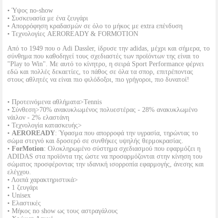
• Ύψος no-show
• Συσκευασία με ένα ζευγάρι
• Απορρόφηση κραδασμών σε όλο το μήκος με extra επένδυση
• Τεχνολογίες AEROREADY & FORMOTION
Από το 1949 που ο Adi Dassler, ίδρυσε την adidas, μέχρι και σήμερα, το
σύνθημα που καθοδηγεί τους σχεδιαστές των προϊόντων της είναι το
"Play to Win". Με αυτό το κίνητρο, η σειρά Sport Performance φέρνει
εδώ και πολλές δεκαετίες, το πάθος σε όλα τα σπορ, επιτρέποντας
στους αθλητές να είναι πιο φιλόδοξοι, πιο γρήγοροι, πιο δυνατοί!
• Προτεινόμενα αθλήματα>Tennis
• Σύνθεση>70% ανακυκλωμένος πολυεστέρας - 28% ανακυκλωμένο
νάιλον - 2% ελαστάνη
• Τεχνολογία κατασκευής>
•
AEROREADY
: Ύφασμα που απορροφά την υγρασία, τηρώντας το
σώμα στεγνό και δροσερό σε συνθήκες υψηλής θερμοκρασίας.
•
ForMotion
: Ολοκληρωμένο σύστημα σχεδιασμού που εφαρμόζει η
ADIDAS στα προϊόντα της ώστε να προσαρμόζονται στην κίνηση του
σώματος προσφέροντας την ιδανική ισορροπία εφαρμογής, άνεσης και
ελέγχου.
• Λοιπά χαρακτηριστικά>
• 1 ζευγάρι
• Unisex
• Ελαστικές
• Μήκος no show ως τους αστραγάλους