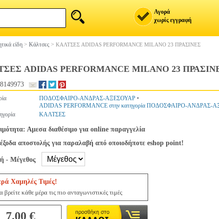
Αγορά
χωρίς εγγραφή
τικά είδη
>
Κάλτσες
>
ΚΑΛΤΣΕΣ ADIDAS PERFORMANCE MILANO 23 ΠΡΑΣΙΝΕΣ
ΤΣΕΣ ADIDAS PERFORMANCE MILANO 23 ΠΡΑΣΙΝ
8149973
ρία
ΠΟΔΟΣΦΑΙΡΟ-ΑΝΔΡΑΣ-ΑΞΕΣΟΥΑΡ
•
ADIDAS PERFORMANCE στην κατηγορία ΠΟΔΟΣΦΑΙΡΟ-ΑΝΔΡΑΣ-
ηγορία
ΚΑΛΤΣΕΣ
ιμότητα: Αμεσα διαθέσιμο για online παραγγελία
έξοδα αποστολής για παραλαβή από οποιοδήποτε eshop point!
γή - Μέγεθος
ερά Χαμηλές Τιμές!
 βρείτε κάθε μέρα τις πιο ανταγωνιστικές τιμές
7.00 €