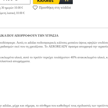
Προσθήκη στη wishlist
η 30 ημερών 10.00 €
μενη λιανική 10.00 €
ΙΚΑ ΠΟΥ ΑΠΟΡΡΟΦΟΥΝ ΤΗΝ ΥΓΡΑΣΙΑ
 ποδόσφαιρο. Αυτές οι adidas ποδοσφαιρικές κάλτσες μεσαίου ύψους υψηλών επιδόσ
ραδασμών εκεί που τη χρειάζεσαι. Το AEROREADY ύφασμα απορροφά την υγρασία, γ
κλωμένα υλικά, αυτό το προϊόν περιέχει τουλάχιστον 40% ανακυκλωμένο υλικό, και
α πλαστικά απορρίμματα.
ην adidas, μέχρι και σήμερα, το σύνθημα που καθοδηγεί τους σχεδιαστές των προϊόντω