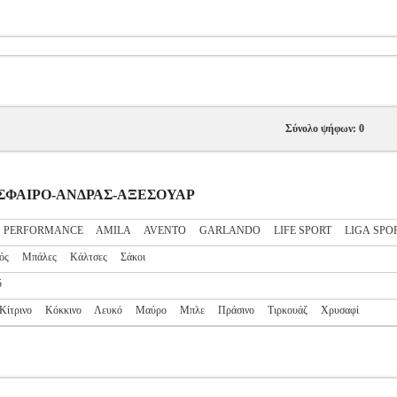
Σύνολο ψήφων: 0
ΟΔΟΣΦΑΙΡΟ-ΑΝΔΡΑΣ-ΑΞΕΣΟΥΑΡ
S PERFORMANCE
AMILA
AVENTO
GARLANDO
LIFE SPORT
LIGA SPO
ός
Μπάλες
Κάλτσες
Σάκοι
5
Κίτρινο
Κόκκινο
Λευκό
Μαύρο
Μπλε
Πράσινο
Τιρκουάζ
Χρυσαφί