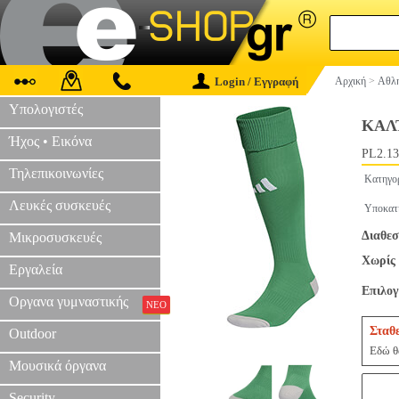
Login / Εγγραφή
Αρχική
>
Αθλη
Υπολογιστές
ΚΑΛ
Ήχος • Εικόνα
PL2.13
Τηλεπικοινωνίες
Κατηγο
Λευκές συσκευές
Υποκατ
Διαθεσ
Μικροσυσκευές
Χωρίς 
Εργαλεία
Επιλο
Οργανα γυμναστικής
ΝΕΟ
Σταθ
Outdoor
Εδώ θα
Μουσικά όργανα
Security