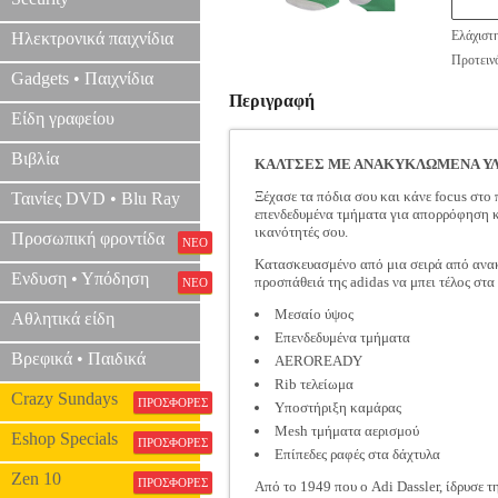
Ελάχιστ
Ηλεκτρονικά παιχνίδια
Προτεινό
Gadgets • Παιχνίδια
Περιγραφή
Είδη γραφείου
Βιβλία
ΚΑΛΤΣΕΣ ΜΕ ΑΝΑΚΥΚΛΩΜΕΝΑ ΥΛ
Ξέχασε τα πόδια σου και κάνε focus στο
Ταινίες DVD • Blu Ray
επενδεδυμένα τμήματα για απορρόφηση κ
ικανότητές σου.
Προσωπική φροντίδα
ΝΕΟ
Κατασκευασμένο από μια σειρά από ανακυ
Ενδυση • Υπόδηση
προσπάθειά της adidas να μπει τέλος στ
ΝΕΟ
Μεσαίο ύψος
Αθλητικά είδη
Επενδεδυμένα τμήματα
Βρεφικά • Παιδικά
AEROREADY
Rib τελείωμα
Crazy Sundays
ΠΡΟΣΦΟΡΕΣ
Υποστήριξη καμάρας
Μesh τμήματα αερισμού
Eshop Specials
ΠΡΟΣΦΟΡΕΣ
Επίπεδες ραφές στα δάχτυλα
Zen 10
ΠΡΟΣΦΟΡΕΣ
Από το 1949 που ο Adi Dassler, ίδρυσε τ