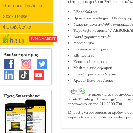
κίνητρο, η σειρά Sport Performance φέρνε
Προτάσεις Για Δώρα
Είδος>Κάλτσες
Stock House
Προτεινόμενα αθλήματα>Ποδόσφαιρ
Υλικό κατασκευής>99% ανακυκλωμέν
Φωτοβολταϊκά
Τεχνολογία κατασκευής>
AEROREA
Λοιπά χαρακτηριστικά>
SUPER MARKET
Μεσαίο ύψος
Επενδεδυμένα τμήματα
Rib τελείωμα
Υποστήριξη καμάρας
Μesh τμήματα αερισμού
Επίπεδες ραφές στα δάχτυλα
Χρώμα>Πράσινο / Λευκό
Τα προϊόντα των κατηγοριώ
το site
Plus4u.gr
. Η υποστήριξη μετά τη
τηλεφωνικό κέντρο 211 2000 700.
Μπορείτε να συνδυάσετε τα προϊόντα αυτ
παραλάβετε από οποιοδήποτε eshop poin