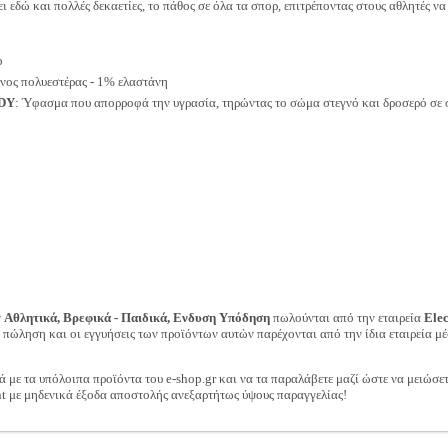
ι εδώ και πολλές δεκαετίες, το πάθος σε όλα τα σπορ, επιτρέποντας στους αθλητές να 
ο
ος πολυεστέρας - 1% ελαστάνη
DY
: Ύφασμα που απορροφά την υγρασία, τηρώντας το σώμα στεγνό και δροσερό σε 
ν
Αθλητικά, Βρεφικά - Παιδικά, Ενδυση Υπόδηση
πωλούνται από την εταιρεία
Ele
ν πώληση και οι εγγυήσεις των προϊόντων αυτών παρέχονται από την ίδια εταιρεία μέ
ά με τα υπόλοιπα προϊόντα του e-shop.gr και να τα παραλάβετε μαζί ώστε να μειώσε
t με μηδενικά έξοδα αποστολής ανεξαρτήτως ύψους παραγγελίας!