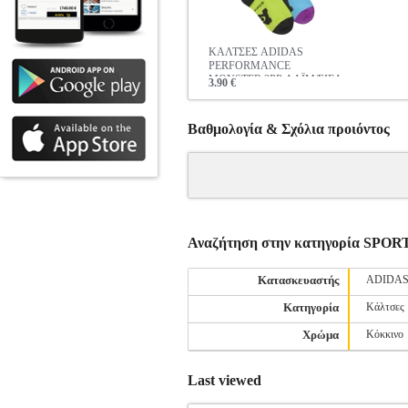
ΚΑΛΤΣΕΣ ADIDAS
PERFORMANCE
MONSTER 2PP ΛΑΪΜ/ΣΙΕΛ
3.90 €
Βαθμολογία & Σχόλια προιόντος
Αναζήτηση στην κατηγορία S
Κατασκευαστής
ADIDA
Κατηγορία
Κάλτσες
Χρώμα
Κόκκινο
Last viewed