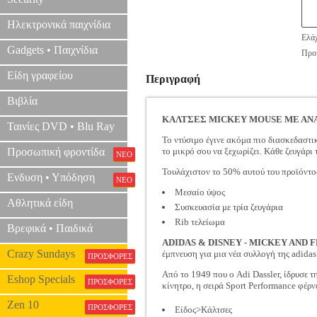
Ηλεκτρονικά παιχνίδια
Ελάχ
Gadgets • Παιχνίδια
Προτ
Είδη γραφείου
Περιγραφή
Βιβλία
ΚΑΛΤΣΕΣ MICKEY MOUSE ΜΕ ΑΝ
Ταινίες DVD • Blu Ray
Το ντύσιμο έγινε ακόμα πιο διασκεδαστι
Προσωπική φροντίδα
το μικρό σου να ξεχωρίζει. Κάθε ζευγάρι 
ΝΕΟ
Τουλάχιστον το 50% αυτού του προϊόντο
Ενδυση • Υπόδηση
ΝΕΟ
Μεσαίο ύψος
Αθλητικά είδη
Συσκευασία με τρία ζευγάρια
Rib τελείωμα
Βρεφικά • Παιδικά
ADIDAS & DISNEY - MICKEY AND 
Crazy Sundays
έμπνευση για μια νέα συλλογή της adidas
ΠΡΟΣΦΟΡΕΣ
Από το 1949 που ο Adi Dassler, ίδρυσε τ
Eshop Specials
ΠΡΟΣΦΟΡΕΣ
κίνητρο, η σειρά Sport Performance φέρνε
Zen 10
ΠΡΟΣΦΟΡΕΣ
Είδος>Κάλτσες