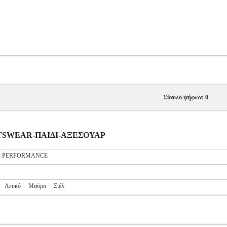
Σύνολο ψήφων: 0
PORTSWEAR-ΠΑΙΔΙ-ΑΞΕΣΟΥΑΡ
S PERFORMANCE
Λευκό
Μαύρο
Σιέλ