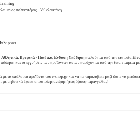
Training
λωμένος πολυεστέρας - 3% ελαστάνη
Μπλε ρουά
ν
Αθλητικά, Βρεφικά - Παιδικά, Ενδυση Υπόδηση
πωλούνται από την εταιρεία
Ele
ν πώληση και οι εγγυήσεις των προϊόντων αυτών παρέχονται από την ίδια εταιρεία μέ
ά με τα υπόλοιπα προϊόντα του e-shop.gr και να τα παραλάβετε μαζί ώστε να μειώσε
t με μηδενικά έξοδα αποστολής ανεξαρτήτως ύψους παραγγελίας!