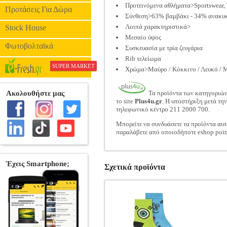
Προτεινόμενα αθλήματα>Sportswear, 
Προτάσεις Για Δώρα
Σύνθεση>63% βαμβάκι - 34% ανακυκ
Λοιπά χαρακτηριστικά>
Stock House
Μεσαίο ύψος
Φωτοβολταϊκά
Συσκευασία με τρία ζευγάρια
Rib τελείωμα
SUPER MARKET
Χρώμα>Μαύρο / Κόκκινο / Λευκό / 
Τα προϊόντα των κατηγοριώ
το site
Plus4u.gr
. Η υποστήριξη μετά τη
τηλεφωνικό κέντρο 211 2000 700.
Μπορείτε να συνδυάσετε τα προϊόντα αυτ
παραλάβετε από οποιοδήποτε eshop poin
Σχετικά προϊόντα