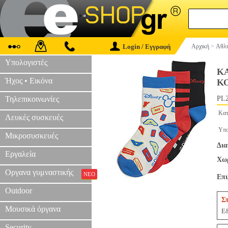
Login / Εγγραφή
Αρχική
>
Αθλη
Υπολογιστές
Κ
Ήχος • Εικόνα
Κ
Τηλεπικοινωνίες
PL2
Κατ
Λευκές συσκευές
Υπο
Μικροσυσκευές
Δια
Εργαλεία
Χωρ
Οργανα γυμναστικής
ΝΕΟ
Επ
Outdoor
Σ
Μουσικά όργανα
Εδ
Security