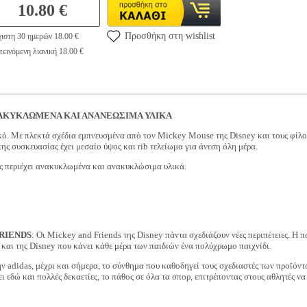
10.80 €
Προσθήκη στη wishlist
ιστη 30 ημερών 18.00 €
εινόμενη λιανική 18.00 €
ΑΚΥΚΛΩΜΕΝΑ ΚΑΙ ΑΝΑΝΕΩΣΙΜΑ ΥΛΙΚΑ
κό. Με πλεκτά σχέδια εμπνευσμένα από τον Mickey Mouse της Disney και τους φίλους
της συσκευασίας έχει μεσαίο ύψος και rib τελείωμα για άνεση όλη μέρα.
ς περιέχει ανακυκλωμένα και ανακυκλώσιμα υλικά.
FRIENDS
: Οι Mickey and Friends της Disney πάντα σχεδιάζουν νέες περιπέτειες. Η π
 και της Disney που κάνει κάθε μέρα των παιδιών ένα πολύχρωμο παιχνίδι.
ην adidas, μέχρι και σήμερα, το σύνθημα που καθοδηγεί τους σχεδιαστές των προϊόντω
ι εδώ και πολλές δεκαετίες, το πάθος σε όλα τα σπορ, επιτρέποντας στους αθλητές να 