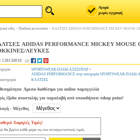
Αγορά
χωρίς εγγραφή
τικά είδη
>
Παιδικά accessories
>
ΚΑΛΤΣΕΣ ADIDAS PERFORMANCE MICKEY MOUSE CR
ΑΛΤΣΕΣ ADIDAS PERFORMANCE MICKEY MOUSE C
ΟΚΚΙΝΕΣ/ΛΕΥΚΕΣ
.138150018
ηγορία
SPORTSWEAR-ΠΑΙΔΙ-ΑΞΕΣΟΥΑΡ
•
ADIDAS PERFORMANCE στην κατηγορία SPORTSWEAR-ΠΑΙΔΙ
κατηγορία
ΚΑΛΤΣΕΣ
θεσιμότητα: Αμεσα διαθέσιμο για online παραγγελία
ίς έξοδα αποστολής για παραλαβή από οποιοδήποτε eshop point!
ιλογή - Μέγεθος
ταθερά Χαμηλές Τιμές!
ώ θα βρείτε κάθε μέρα τις πιο ανταγωνιστικές τιμές