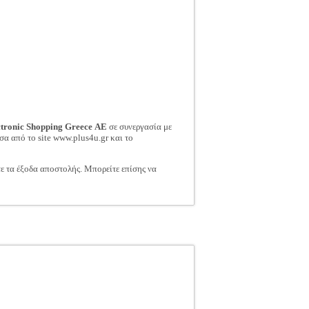
ctronic Shopping Greece ΑΕ
σε συνεργασία με
σα από το site www.plus4u.gr και το
τε τα έξοδα αποστολής. Μπορείτε επίσης να