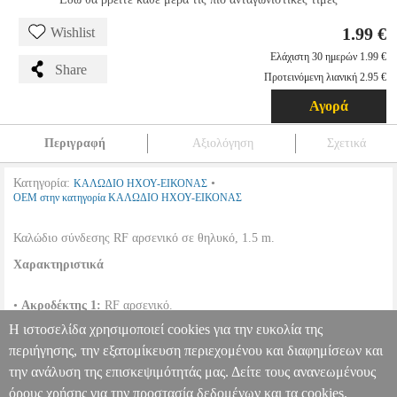
1.99 €
Wishlist
Ελάχιστη 30 ημερών 1.99 €
Share
Προτεινόμενη λιανική 2.95 €
Αγορά
Περιγραφή
Αξιολόγηση
Σχετικά
Κατηγορία:
•
ΚΑΛΩΔΙΟ ΗΧΟΥ-ΕΙΚΟΝΑΣ
OEM στην κατηγορία ΚΑΛΩΔΙΟ ΗΧΟΥ-ΕΙΚΟΝΑΣ
Καλώδιο σύνδεσης RF αρσενικό σε θηλυκό, 1.5 m.
Χαρακτηριστικά
•
Ακροδέκτης 1:
RF αρσενικό.
•
Ακροδέκτης 2:
RF θηλυκό.
Η ιστοσελίδα χρησιμοποιεί cookies για την ευκολία της
•
Μήκος καλωδίου:
1.5 m.
•
Εγγύηση:
2 χρόνια.
περιήγησης, την εξατομίκευση περιεχομένου και διαφημίσεων και
DOA 7 ημερών
την ανάλυση της επισκεψιμότητάς μας. Δείτε τους ανανεωμένους
ΚΑΛΩΔΙΟ RF ΑΡΣENIKO - ΘΥΛHKO 1,5Μ
PER.581636
PER.581636
OEM
OEM
ΚΑΛΩΔΙΟ ΗΧΟΥ-ΕΙΚΟΝΑΣ
Κατηγορία:
όρους χρήσης για την προστασία δεδομένων και τα cookies.