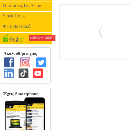
Προτάσεις Για Δώρα
Stock House
Φωτοβολταϊκά
SUPER MARKET
ΚΑΙΝ ΚΑΙ ΑΒΕΛ
BKS.0117038
BK
•ΤΡΕΜΠΕΛΑΣ ΠΑΝΑΓΙΩΤΗΣ στην κατ
ΣΩΤΗΡ Σειρά: ΜΟΡΦΕΣ Τ