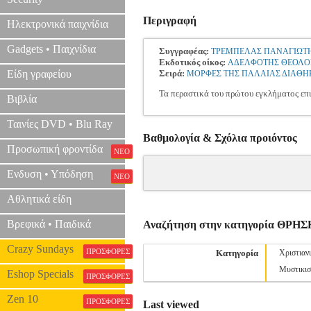
Περιγραφή
Ηλεκτρονικά παιχνίδια
Gadgets • Παιχνίδια
Συγγραφέας:
ΤΡΕΜΠΕΛΑΣ ΠΑΝΑΓΙΩΤ
Εκδοτικός οίκος:
ΑΔΕΛΦΟΤΗΣ ΘΕΟΛΟ
Είδη γραφείου
Σειρά:
ΜΟΡΦΕΣ ΤΗΣ ΠΑΛΑΙΑΣ ΔΙΑΘΗ
Τα περαστικά του πρώτου εγκλήματος επι
Βιβλία
Ταινίες DVD • Blu Ray
Βαθμολογία & Σχόλια προιόντος
Προσωπική φροντίδα
ΝΕΟ
Ενδυση • Υπόδηση
ΝΕΟ
Αθλητικά είδη
Βρεφικά • Παιδικά
Αναζήτηση στην κατηγορία ΘΡΗ
Crazy Sundays
ΠΡΟΣΦΟΡΕΣ
Κατηγορία
Χριστιαν
Μυστικισ
Eshop Specials
ΠΡΟΣΦΟΡΕΣ
Zen 10
ΠΡΟΣΦΟΡΕΣ
Last viewed