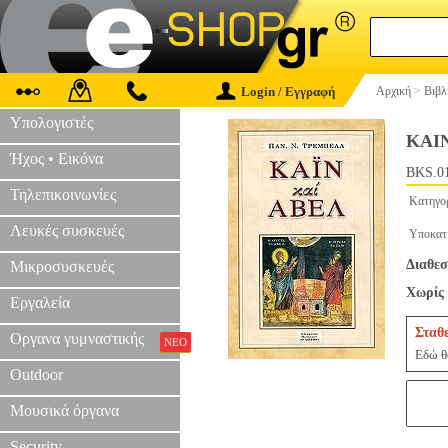
Login / Εγγραφή
Αρχική
>
Βιβλ
Υπολογιστές
ΚΑΙ
Ήχος • Εικόνα
BKS.0
Τηλεπικοινωνίες
Κατηγο
Λευκές συσκευές
Υποκατ
Διαθεσ
Μικροσυσκευές
Χωρίς 
Εργαλεία
Σταθ
Οργανα γυμναστικής
ΝΕΟ
Εδώ θα
Outdoor
Μουσικά όργανα
Security