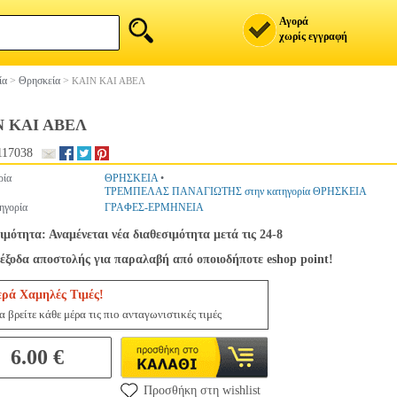
Αγορά
χωρίς εγγραφή
ία
>
Θρησκεία
>
ΚΑΙΝ ΚΑΙ ΑΒΕΛ
Ν ΚΑΙ ΑΒΕΛ
117038
ρία
ΘΡΗΣΚΕΙΑ
•
ΤΡΕΜΠΕΛΑΣ ΠΑΝΑΓΙΩΤΗΣ στην κατηγορία ΘΡΗΣΚΕΙΑ
ηγορία
ΓΡΑΦΕΣ-ΕΡΜΗΝΕΙΑ
ιμότητα: Αναμένεται νέα διαθεσιμότητα μετά τις 24-8
έξοδα αποστολής για παραλαβή από οποιοδήποτε eshop point!
ερά Χαμηλές Τιμές!
 βρείτε κάθε μέρα τις πιο ανταγωνιστικές τιμές
6.00 €
Προσθήκη στη wishlist