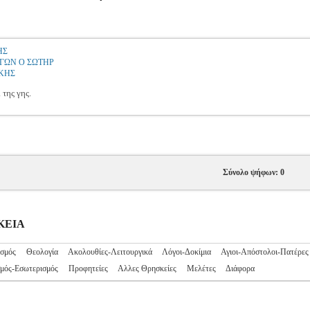
ΗΣ
ΓΩΝ Ο ΣΩΤΗΡ
ΚΗΣ
 της γης.
Σύνολο ψήφων: 0
ΣΚΕΙΑ
ισμός
Θεολογία
Ακολουθίες-Λειτουργικά
Λόγοι-Δοκίμια
Αγιοι-Απόστολοι-Πατέρες
μός-Εσωτερισμός
Προφητείες
Αλλες Θρησκείες
Μελέτες
Διάφορα