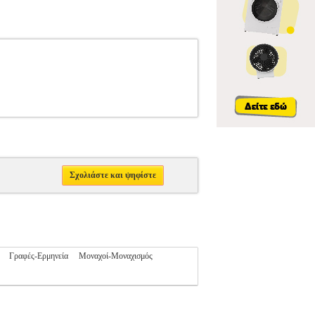
Σχολιάστε και ψηφίστε
Γραφές-Ερμηνεία
Μοναχοί-Μοναχισμός