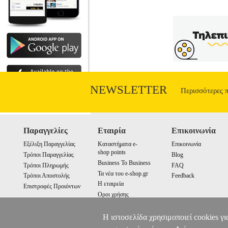
NEWSLETTER
Περισσότερες 
Παραγγελίες
Εταιρία
Επικοινωνία
Εξέλιξη Παραγγελίας
Καταστήματα e-
Επικοινωνία
shop points
Τρόποι Παραγγελίας
Blog
Business To Business
Τρόποι Πληρωμής
FAQ
Τα νέα του e-shop.gr
Τρόποι Αποστολής
Feedback
Η εταιρεία
Επιστροφές Προιόντων
Οροι χρήσης
Cookies
Η ιστοσελίδα χρησιμοποιεί cookies γι