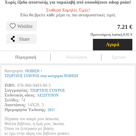
Χωρίς έξοδα αποστολής για παραλαβή από οποιοδήποτε eshop point!
Σταθερά Χαμηλές Τιμές!
Εδώ θα βρείτε κάθε μέρα τις πιο ανταγωνιστικές τιμές
7.21 €
Wishlist
Προτεινόμενη λιανική 8.01 €
Share
Αγορά
Περιγραφή
Αξιολόγηση
Σχετικά
Κατηγορία:
•
ΠΟΙΗΣΗ
ΤΖΩΡΤΖΟΣ ΣΤΑΥΡΟΣ στην κατηγορία ΠΟΙΗΣΗ
ISBN:
978-960-9493-89-5
Συγγραφέας:
ΤΖΩΡΤΖΟΣ ΣΤΑΥΡΟΣ
Εκδοτικός οίκος:
ΛΕΞΙΤΥΠΟΝ
Σελίδες:
74
Διαστάσεις:
14Χ20, 5
Ημερομηνία Έκδοσης:
2011
Πέρασα τον καιρό μου άσκοπα,
Φύλλα βιβλίου, η ζωή μου, άκοπα,
Όπου τα ξεπέρασα με βιάση
κι έχω στην άκρη του βιβλίου φτάσει.