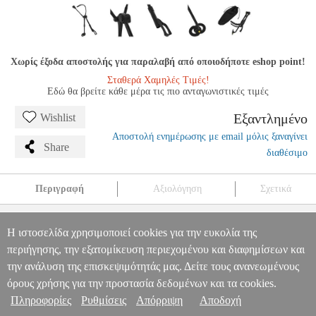
Χωρίς έξοδα αποστολής για παραλαβή από οποιοδήποτε eshop point!
Σταθερά Χαμηλές Τιμές!
Εδώ θα βρείτε κάθε μέρα τις πιο ανταγωνιστικές τιμές
Εξαντλημένο
Wishlist
Αποστολή ενημέρωσης με email μόλις ξαναγίνει
Share
διαθέσιμο
Περιγραφή
Αξιολόγηση
Σχετικά
JAZZLAB CLARINETHOLDER MEDIUM ΣΤΗΡΙΓΜΑ
KΛΑΡΙΝΟΥ
MSC.201715
MSC.201715
JAZZLAB
JAZZLAB
Η ιστοσελίδα χρησιμοποιεί cookies για την ευκολία της
ΑΞΕΣΟΥΑΡ ΠΝΕΥΣΤΩΝ
JAZZLAB CLARINETHOLDER
περιήγησης, την εξατομίκευση περιεχομένου και διαφημίσεων και
Πληροφορίες & Υπηρεσίες >
MEDIUM ΣΤΗΡΙΓΜΑ KΛΑΡΙΝΟΥ
την ανάλυση της επισκεψιμότητάς μας. Δείτε τους ανανεωμένους
0
όρους χρήσης για την προστασία δεδομένων και τα cookies.
Πληροφορίες
Ρυθμίσεις
Απόρριψη
Αποδοχή