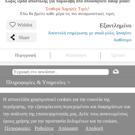
Χωρίς έξοδα αποστολής για παραλαβή από οποιοδήποτε eshop point!
Σταθερά Χαμηλές Τιμές!
Εδώ θα βρείτε κάθε μέρα τις πιο ανταγωνιστικές τιμές
Εξαντλημένο
Wishlist
Αποστολή ενημέρωσης με email μόλις ξαναγίνει
Share
διαθέσιμο
Περιγραφή
Αξιολόγηση
Σχετικά
JAZZ PIANO SOLOS - BEBOP JAZZ VOLUME 4
MSC.606311
MSC.606311
HAL LEONARD
HAL LEONARD
ΜΟΥΣΙΚΑ
ΒΙΒΛΙΑ ΠΛΗΚΤΡΩΝ
JAZZ PIANO SOLOS - BEBOP JAZZ
Πληροφορίες & Υπηρεσίες >
VOLUME 4
0
Η ιστοσελίδα χρησιμοποιεί cookies για την ευκολία της
περιήγησης, την εξατομίκευση περιεχομένου και διαφημίσεων και
την ανάλυση της επισκεψιμότητάς μας. Δείτε τους ανανεωμένους
όρους χρήσης για την προστασία δεδομένων και τα cookies.
Πληροφορίες
Ρυθμίσεις
Απόρριψη
Αποδοχή