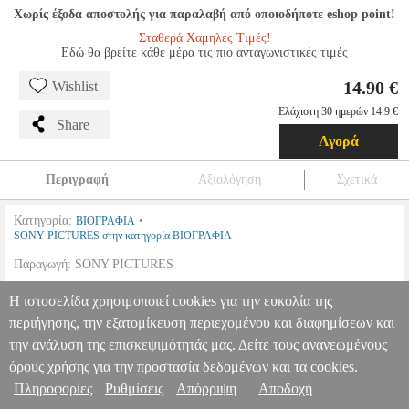
Χωρίς έξοδα αποστολής για παραλαβή από οποιοδήποτε eshop point!
Σταθερά Χαμηλές Τιμές!
Εδώ θα βρείτε κάθε μέρα τις πιο ανταγωνιστικές τιμές
14.90 €
Wishlist
Ελάχιστη 30 ημερών 14.9 €
Share
Αγορά
Περιγραφή
Αξιολόγηση
Σχετικά
Κατηγορία:
•
ΒΙΟΓΡΑΦΙΑ
SONY PICTURES στην κατηγορία ΒΙΟΓΡΑΦΙΑ
Παραγωγή: SONY PICTURES
JAPPELOUP: Η ΨΥΧΗ ΤΟΥ ΠΡΩΤΑΘΛΗΤΗ (DVD)
DVD.09096
Η ιστοσελίδα χρησιμοποιεί cookies για την ευκολία της
DVD.09096
SONY PICTURES
SONY PICTURES
ΒΙΟΓΡΑΦΙΑ
περιήγησης, την εξατομίκευση περιεχομένου και διαφημίσεων και
Κατηγορία: ΒΙΟΓΡΑΦΙΑ •SONY PICTURES στην κατηγορία
Πληροφορίες & Υπηρεσίες >
ΒΙΟΓΡΑΦΙΑ Παραγωγή: SONY PICTURES
JAPPELOUP: Η
την ανάλυση της επισκεψιμότητάς μας. Δείτε τους ανανεωμένους
ΨΥΧΗ ΤΟΥ ΠΡΩΤΑΘΛΗΤΗ (DVD)
όρους χρήσης για την προστασία δεδομένων και τα cookies.
14.90
Πληροφορίες
Ρυθμίσεις
Απόρριψη
Αποδοχή