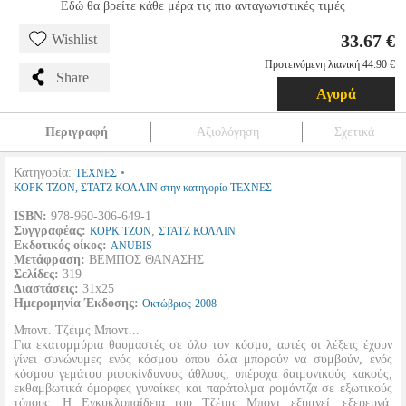
Εδώ θα βρείτε κάθε μέρα τις πιο ανταγωνιστικές τιμές
33.67 €
Wishlist
Προτεινόμενη λιανική 44.90 €
Share
Αγορά
Περιγραφή
Αξιολόγηση
Σχετικά
Κατηγορία:
•
ΤΕΧΝΕΣ
ΚΟΡΚ ΤΖΟΝ, ΣΤΑΤΖ ΚΟΛΛΙΝ στην κατηγορία ΤΕΧΝΕΣ
ISBN:
978-960-306-649-1
Συγγραφέας:
,
ΚΟΡΚ ΤΖΟΝ
ΣΤΑΤΖ ΚΟΛΛΙΝ
Εκδοτικός οίκος:
ANUBIS
Μετάφραση:
ΒΕΜΠΟΣ ΘΑΝΑΣΗΣ
Σελίδες:
319
Διαστάσεις:
31x25
Ημερομηνία Έκδοσης:
Οκτώβριος
2008
Μποντ. Τζέιμς Μποντ...
Για εκατομμύρια θαυμαστές σε όλο τον κόσμο, αυτές οι λέξεις έχουν
γίνει συνώνυμες ενός κόσμου όπου όλα μπορούν να συμβούν, ενός
κόσμου γεμάτου ριψοκίνδυνους άθλους, υπέροχα δαιμονικούς κακούς,
εκθαμβωτικά όμορφες γυναίκες και παράτολμα ρομάντζα σε εξωτικούς
τόπους. Η Εγκυκλοπαίδεια του Τζέιμς Μποντ εξυμνεί, εξερευνά,