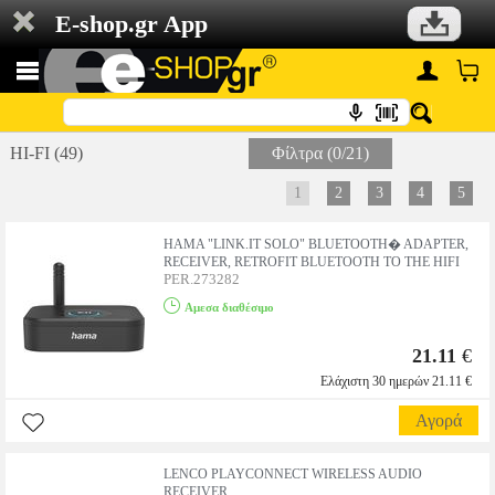
E-shop.gr App
HI-FI (49)
Φίλτρα (0/21)
1
2
3
4
5
HAMA "LINK.IT SOLO" BLUETOOTH� ADAPTER,
RECEIVER, RETROFIT BLUETOOTH TO THE HIFI
PER.273282
Αμεσα διαθέσιμο
21.11
€
Ελάχιστη 30 ημερών 21.11 €
Αγορά
LENCO PLAYCONNECT WIRELESS AUDIO
RECEIVER