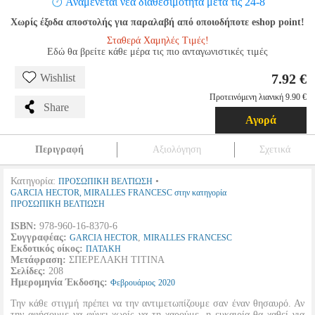
Αναμένεται νέα διαθεσιμότητα μετά τις 24-8
Χωρίς έξοδα αποστολής για παραλαβή από οποιοδήποτε eshop point!
Σταθερά Χαμηλές Τιμές!
Εδώ θα βρείτε κάθε μέρα τις πιο ανταγωνιστικές τιμές
7.92 €
Wishlist
Προτεινόμενη λιανική 9.90 €
Share
Αγορά
Περιγραφή
Αξιολόγηση
Σχετικά
Κατηγορία:
•
ΠΡΟΣΩΠΙΚΗ ΒΕΛΤΙΩΣΗ
GARCIA HECTOR, MIRALLES FRANCESC στην κατηγορία
ΠΡΟΣΩΠΙΚΗ ΒΕΛΤΙΩΣΗ
ISBN:
978-960-16-8370-6
Συγγραφέας:
,
GARCIA HECTOR
MIRALLES FRANCESC
Εκδοτικός οίκος:
ΠΑΤΑΚΗ
Μετάφραση:
ΣΠΕΡΕΛΑΚΗ ΤΙΤΙΝΑ
Σελίδες:
208
Ημερομηνία Έκδοσης:
Φεβρουάριος
2020
Την κάθε στιγμή πρέπει να την αντιμετωπίζουμε σαν έναν θησαυρό. Αν
την αφήσουμε να φύγει χωρίς να τη χαρούμε, η ευκαιρία θα χαθεί για