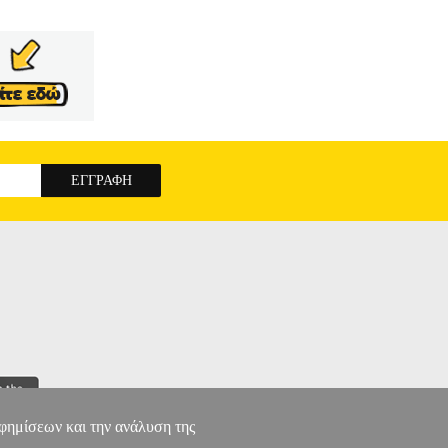
ς οικονομικής παγκοσμιοποίησης. Η διεθνοποίηση
κές χώρες και η διασυνοριακή μεταφορά αγαθών και
ισροών πραγματοποιούνται εντός του παγκόσμιου
σωτερικό σύστημα διοίκησης, λήψης αποφάσεων και
; Πώς η οικονομική θεωρία προσδιορίζει τα αίτια
 ανάπτυξη των χωρών; Αυτά είναι μερικά από τα
 ΣΚΕΨΗΣ ΜΙΑ ΕΠΙΣΚΟΠΗΣΗ
αφημίσεων και την ανάλυση της