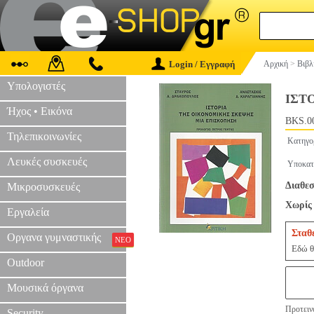
Login / Εγγραφή
Αρχική
>
Βιβλ
Υπολογιστές
ΙΣΤ
Ήχος • Εικόνα
BKS.0
Τηλεπικοινωνίες
Κατηγο
Λευκές συσκευές
Υποκατ
Διαθεσ
Μικροσυσκευές
Χωρίς 
Εργαλεία
Σταθ
Οργανα γυμναστικής
ΝΕΟ
Εδώ θ
Outdoor
Μουσικά όργανα
Προτεινό
Security