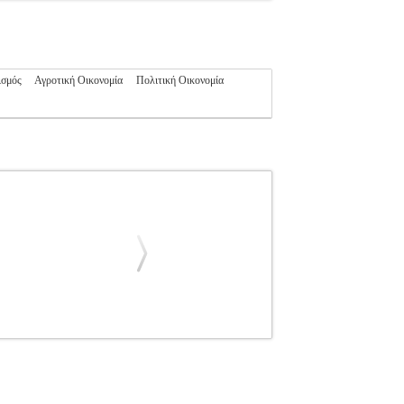
ισμός
Αγροτική Οικονομία
Πολιτική Οικονομία
ΥΛΟΣ ΣΤ., ΚΑΡΑΓΙΑΝΝΗΣ ΑΝΑΣΤΑΣΙΟΣ
γορία: MANAGEMENT - ΟΙΚΟΝΟΜΙΚΑ
Α ISBN: 960-218-321-7 Συγγραφέας:
ις: 17Χ24 Ημερομηνία Έκδοσης: 2004 Οι