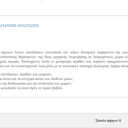
ΑΓΙΑΝΝΗΣ ΑΝΑΣΤΑΣΙΟΣ
ν άμεσων ξένων επενδύσεων αποτελούν τον πλέον δυναμικό παράγοντα της οικ
ατάστασης θυγατρικών της ίδιας μητρικής επιχείρησης σε διαφορετικές χώρες 
ιας αγοράς. Ταυτόχρονα, αυτές οι μεταφορές αγαθών και εισροών πραγματοποιο
ορές και τον κατανεμητικό τους ρόλο με το εσωτερικό σύστημα διοίκησης, λήψης α
 επενδύσεων, αγαθών και εισροών;
α αίτια και τα κίνητρα αυτών των διεθνών ροών;
ς της διαδικασίας για την ανάπτυξη των χωρών;
 φιλοδοξεί να απαντήσει το παρόν βιβλίο.
Σύνολο ψήφων: 0