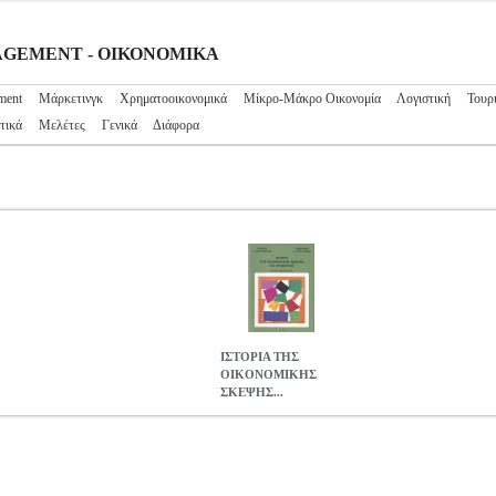
ANAGEMENT - ΟΙΚΟΝΟΜΙΚΑ
ment
Μάρκετινγκ
Χρηματοοικονομικά
Μίκρο-Μάκρο Οικονομία
Λογιστική
Τουρ
τικά
Μελέτες
Γενικά
Διάφορα
ΙΣΤΟΡΙΑ ΤΗΣ
ΟΙΚΟΝΟΜΙΚΗΣ
ΣΚΕΨΗΣ...
ΚΕΨΗΣ ΜΙΑ ΕΠΙΣΚΟΠΗΣΗ
BKS.0075331
BKS.0075331
ΔΡΑΚΟΠΟ
ΙΑΝΝΗΣ ΑΝΑΣΤΑΣΙΟΣ
MANAGEMENT - ΟΙΚΟΝΟΜΙΚΑ
Κατη
ΝΝΗΣ ΑΝΑΣΤΑΣΙΟΣ στην κατηγορία MANAGEMENT - ΟΙΚΟΝΟΜΙΚ
ΑΝΑΣΤΑΣΙΟΣ Εκδοτικός οίκος: ΚΡΙΤΙΚΗ Σελίδες: 320 Διαστάσε