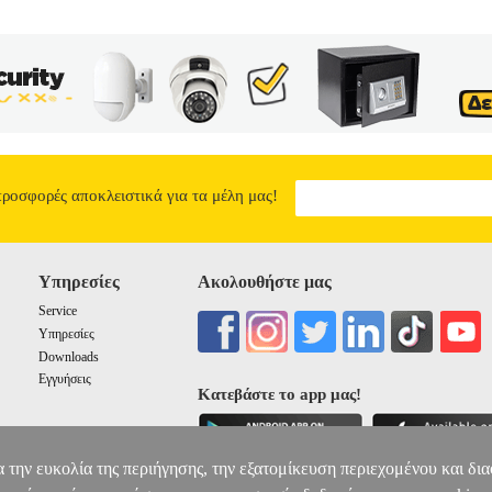
εσων ξένων επενδύσεων αποτελούν τον πλέον δυναμικό παράγοντα τη
κατάστασης θυγατρικών της ίδιας μητρικής επιχείρησης σε διαφορετι
ς παγκόσμιας αγοράς. Ταυτόχρονα, αυτές οι μεταφορές αγαθών και ε
ι, υποκαθιστούν τις αγορές και τον κατανεμητικό τους ρόλο με το ε
ρμηνεύονται οι διασυνοριακές ροές επενδύσεων, αγαθών και εισροών
ν; Ποιο είναι το κόστος και το όφελος αυτής της διαδικασίας για την
ξεί να απαντήσει το παρόν βιβλίο.
ΙΣΤΟΡΙΑ ΤΗΣ ΟΙΚΟΝΟΜΙΚΗΣ
14.86
προσφορές αποκλειστικά για τα μέλη μας!
Υπηρεσίες
Ακολουθήστε μας
Service
Υπηρεσίες
Downloads
Εγγυήσεις
Κατεβάστε το app μας!
α την ευκολία της περιήγησης, την εξατομίκευση περιεχομένου και δι