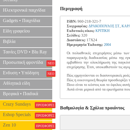
Περιγραφή
Ηλεκτρονικά παιχνίδια
Gadgets • Παιχνίδια
ISBN:
960-218-321-7
Συγγραφέας:
,
ΔΡΑΚΟΠΟΥΛΟΣ ΣΤ.
ΚΑΡ
Είδη γραφείου
Εκδοτικός οίκος:
ΚΡΙΤΙΚΗ
Σελίδες:
320
Διαστάσεις:
17Χ24
Βιβλία
Ημερομηνία Έκδοσης:
2004
Ταινίες DVD • Blu Ray
Οι πολυεθνικές επιχειρήσεις μέσω τω
παραγωγικής διαδικασίας μέσω της εγκ
Προσωπική φροντίδα
εμβαθύνει την ολοκλήρωση της παγκόσμ
ΝΕΟ
επιχείρησης. Έτσι, υποκαθιστούν τις αγ
Ενδυση • Υπόδηση
ΝΕΟ
Πώς ερμηνεύονται οι διασυνοριακές ροές
Πώς η οικονομική θεωρία προσδιορίζει τ
Αθλητικά είδη
Ποιο είναι το κόστος και το όφελος αυτή
Αυτά είναι μερικά από τα ερωτήματα που
Βρεφικά • Παιδικά
Crazy Sundays
ΠΡΟΣΦΟΡΕΣ
Βαθμολογία & Σχόλια προιόντος
Eshop Specials
ΠΡΟΣΦΟΡΕΣ
Zen 10
ΠΡΟΣΦΟΡΕΣ