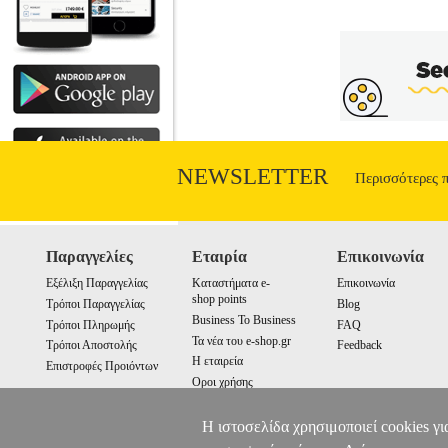
πολυεθνικές επιχειρήσεις μέσω των άμ
της παραγωγικής διαδικασίας μέσω της εγ
εισροών εμβαθύνει την ολοκλήρωση τη
δικτύου της μητρικής επιχείρησης. Έτσ
κατανομής πόρων των πολυεθνικών. Πώς ε
και τα κίνητρα αυτών των διεθνών ροώ
ερωτήματα που φιλοδο
NEWSLETTER
Περισσότερες 
Παραγγελίες
Εταιρία
Επικοινωνία
Εξέλιξη Παραγγελίας
Καταστήματα e-
Επικοινωνία
shop points
Τρόποι Παραγγελίας
Blog
Business To Business
Τρόποι Πληρωμής
FAQ
Τα νέα του e-shop.gr
Τρόποι Αποστολής
Feedback
Η εταιρεία
Επιστροφές Προιόντων
Οροι χρήσης
Cookies
Η ιστοσελίδα χρησιμοποιεί cookies γι