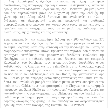
ο ’λκης Χαραλαμπίδης εξετάζει την πορεία της τέχνης των τριών
διαστάσεων, της παραγωγής δηλαδή εικόνων με σωματικούς, απτικούς
όρους, από τον Μεσαίωνα μέχρι και σήμερα. Πρόκειται για μια μελέτη
που δεν παρακολουθεί μόνο σε διαχρονική βάση την εξέλιξη της
γλυπτικής στη Δύση, αλλά διερευνά και αναδεικνύει το πώς οι
άνθρωποι, σε διαφορετικά ιστορικά, κοινωνικά και αισθητικά
συμφραζόμενα, αποτυπώνουν τον κόσμο γύρω τους, τα αντικείμενα, τα
πρόσωπα και τα αφηγήματά τους με τα μέσα της λάξευσης, του
πλασίματος, της χύτευσης και της κατασκευής.
Στην επιμελημένη και καλαίσθητη έκδοση των 208 σελίδων και 376
έγχρωμων εικόνων, εξετάζει τη σχέση του δημιουργού με το υλικό και
το θέμα, βάζοντας μέσα στην εξίσωση και την πρόσληψη του θεατή ως
διαμορφωτικό παράγοντα. Πιάνει την άκρη του νήματος που συνδέει τις
περίτεχνες επενδύσεις στις μεσαιωνικές ξυλόδετες εκκλησίες της
Νορβηγίας με τις καθαρές φόρμες του Brancusi και τις τοτεμικές
Καρυάτιδες του Kirchner, τους αποπετρωμένους βασιλιάδες στους
καθεδρικούς της Chartres και του Saint-Denis με τα λιπόσαρκα κορμιά
του Giacometti, την ψυχρή τελειότητα του κλασικισμού του Canova με
το non finito του Michelangelo και του Rodin, την χαρτονένια κιθάρα
του Picasso με τις στιβαρές μεταλλικές κατασκευές του Smith και του
Serra, τις μονολιθικές μορφές του Moore με τις αέρινες ακροβασίες των
mobiles του Calder, τους πειραματισμούς της Chryssa και τις τολμηρές
προτάσεις της Saint-Phalle με την πουριστική γεωμετρία του Andre, την
«αναισθησία» της pop ανεμελιάς του Oldenburg και του Warhol με τη
βαθιά ενορατική δημιουργία του Beuys, την προσήλωση του Takis στις
αόρατες δυνάμεις της φύσης με τον οικολογικό και ανθρωποκεντρικό
προβληματισμό του Κανιάρη, της Hatoum, του Ai Weiwei.