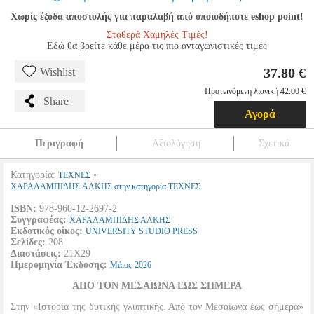
Χωρίς έξοδα αποστολής για παραλαβή από οποιοδήποτε eshop point!
Σταθερά Χαμηλές Τιμές!
Εδώ θα βρείτε κάθε μέρα τις πιο ανταγωνιστικές τιμές
37.80 €
Wishlist
Προτεινόμενη λιανική 42.00 €
Share
Αγορά
Περιγραφή
Αξιολόγηση
Σχετικά
Κατηγορία:
•
ΤΕΧΝΕΣ
ΧΑΡΑΛΑΜΠΙΔΗΣ ΑΛΚΗΣ στην κατηγορία ΤΕΧΝΕΣ
ISBN:
978-960-12-2697-2
Συγγραφέας:
ΧΑΡΑΛΑΜΠΙΔΗΣ ΑΛΚΗΣ
Εκδοτικός οίκος:
UNIVERSITY STUDIO PRESS
Σελίδες:
208
Διαστάσεις:
21Χ29
Ημερομηνία Έκδοσης:
Μάιος
2026
ΑΠΟ ΤΟΝ ΜΕΣΑΙΩΝΑ ΕΩΣ ΣΗΜΕΡΑ
Στην «Ιστορία της δυτικής γλυπτικής. Από τον Μεσαίωνα έως σήμερα»