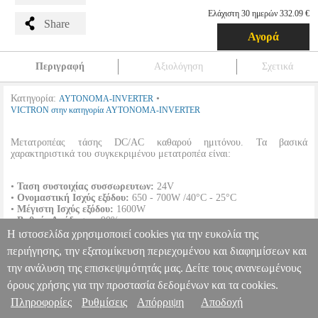
Ελάχιστη 30 ημερών 332.09 €
Share
Αγορά
Περιγραφή
Αξιολόγηση
Σχετικά
Κατηγορία:
•
AYTONOMA-INVERTER
VICTRON στην κατηγορία AYTONOMA-INVERTER
Μετατροπέας τάσης DC/AC καθαρού ημιτόνου. Τα βασικά
χαρακτηριστικά του συγκεκριμένου μετατροπέα είναι:
•
Ταση συστοιχίας συσσωρευτων:
24V
•
Ονομαστική Ισχύς εξόδου:
650 - 700W /40°C - 25°C
•
Μέγιστη Ισχύς εξόδου:
1600W
•
Βαθμός Απόδοσης:
90%
Η ιστοσελίδα χρησιμοποιεί cookies για την ευκολία της
περιήγησης, την εξατομίκευση περιεχομένου και διαφημίσεων και
INVERTER VICTRON PHOENIX 24/800 VE.DIRECT SCHUKO
SOL.150104
SOL.150104
VICTRON
VICTRON
AYTONOMA-
την ανάλυση της επισκεψιμότητάς μας. Δείτε τους ανανεωμένους
INVERTER
Κατηγορία: AYTONOMA-INVERTER
όρους χρήσης για την προστασία δεδομένων και τα cookies.
Πληροφορίες & Υπηρεσίες >
•VICTRON στην κατηγορία AYTONOMA-INVERTER
Πληροφορίες
Ρυθμίσεις
Απόρριψη
Αποδοχή
Μετατροπέας τάσης DC/AC καθαρού ημιτόνου. Τα βασικά
χαρακτηριστικά του συγκεκριμένου μετατροπέα είναι: • Ταση