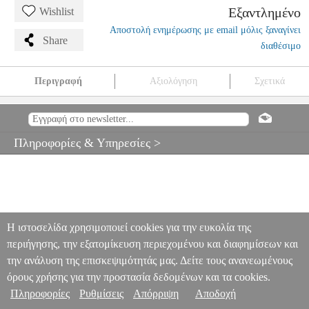
Εξαντλημένο
Wishlist
Αποστολή ενημέρωσης με email μόλις ξαναγίνει
Share
διαθέσιμο
Περιγραφή
Αξιολόγηση
Σχετικά
ΗΛΕΚΤΡΙΚΟ ΜΠΑΣΟ YAMAHA TRBX-174 BL
MSC.002233
MSC.002233
YAMAHA
YAMAHA
ΜΠΑΣΑ
ΗΛΕΚΤΡΙΚΟ
ΜΠΑΣΟ YAMAHA TRBX-174 BL
Πληροφορίες & Υπηρεσίες >
0
Η ιστοσελίδα χρησιμοποιεί cookies για την ευκολία της
περιήγησης, την εξατομίκευση περιεχομένου και διαφημίσεων και
την ανάλυση της επισκεψιμότητάς μας. Δείτε τους ανανεωμένους
όρους χρήσης για την προστασία δεδομένων και τα cookies.
Πληροφορίες
Ρυθμίσεις
Απόρριψη
Αποδοχή