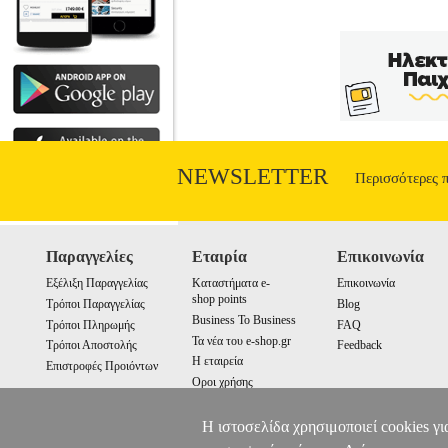
NEWSLETTER
Περισσότερες 
Παραγγελίες
Εταιρία
Επικοινωνία
Εξέλιξη Παραγγελίας
Καταστήματα e-
Επικοινωνία
shop points
Τρόποι Παραγγελίας
Blog
Business To Business
Τρόποι Πληρωμής
FAQ
Τα νέα του e-shop.gr
Τρόποι Αποστολής
Feedback
Η εταιρεία
Επιστροφές Προιόντων
Οροι χρήσης
Cookies
Η ιστοσελίδα χρησιμοποιεί cookies γι