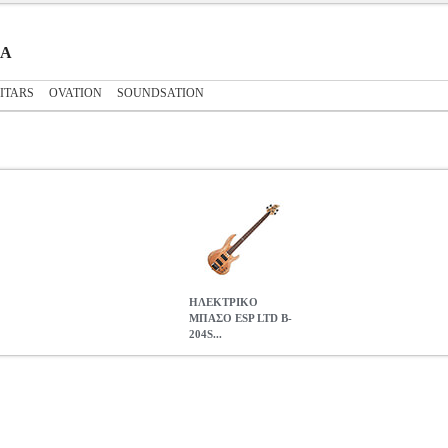
ΣΑ
ITARS
OVATION
SOUNDSATION
ΗΛΕΚΤΡΙΚΟ
ΜΠΑΣΟ ESP LTD B-
204S...
4SM NATURAL SATIN
MSC.002398
MSC.002398
ESP
ESP
ΜΠΑΣ
NATURAL SATIN
0