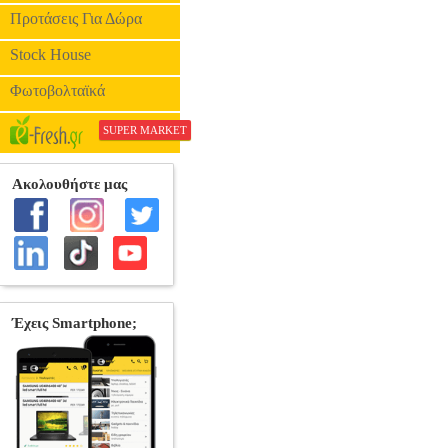
Προτάσεις Για Δώρα
Stock House
Φωτοβολταϊκά
SUPER MARKET