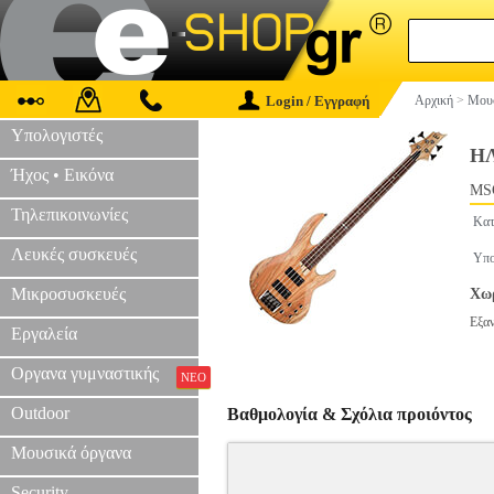
Login / Εγγραφή
Αρχική
>
Μουσ
Υπολογιστές
ΗΛ
Ήχος • Εικόνα
MS
Τηλεπικοινωνίες
Κατ
Λευκές συσκευές
Υπο
Μικροσυσκευές
Χωρ
Εξα
Εργαλεία
Οργανα γυμναστικής
ΝΕΟ
Outdoor
Βαθμολογία & Σχόλια προιόντος
Μουσικά όργανα
Security