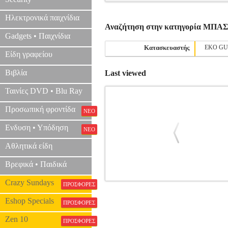
Ηλεκτρονικά παιχνίδια
Αναζήτηση στην κατηγορία ΜΠΑ
Gadgets • Παιχνίδια
Κατασκευαστής
EKO GU
Είδη γραφείου
Βιβλία
Last viewed
Ταινίες DVD • Blu Ray
Προσωπική φροντίδα
ΝΕΟ
Ενδυση • Υπόδηση
ΝΕΟ
Αθλητικά είδη
Βρεφικά • Παιδικά
Crazy Sundays
ΠΡΟΣΦΟΡΕΣ
ΗΛΕΚΤΡΙΚΟ ΜΠΑΣΟ ESP LTD B-20
Eshop Specials
ΠΡΟΣΦΟΡΕΣ
Zen 10
ΠΡΟΣΦΟΡΕΣ