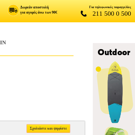
Δωρεάν αποστολή
Για τηλεφωνικές παραγγελίες
211 500 0 500
για αγορές άνω των 90€
IN
Σχολιάστε και ψηφίστε