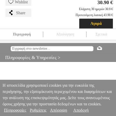
30.90 €
Wishlist
Ελάχιστη 30 ημερών 30.9 €
Share
Προτεινόμενη λιανική 43.90 €
Αγορά
Περιγραφή
Αξιολόγηση
Σχετικά
ΗΛΕΚΤΡΙΚΟ ΕΝΤΟΜΟΚΤΟΝΟ EUROLAMP 147-46031
HAP.407061
HAP.407061
EUROLAMP
EUROLAMP
ΕΝΤΟΜΟΑΠΩΘΗΤΙΚΑ
ΗΛΕΚΤΡΙΚΟ ΕΝΤΟΜΟΚΤΟΝΟ
Πληροφορίες & Υπηρεσίες >
EUROLAMP 147-46031
30.90
Η ιστοσελίδα χρησιμοποιεί cookies για την ευκολία της
περιήγησης, την εξατομίκευση περιεχομένου και διαφημίσεων και
την ανάλυση της επισκεψιμότητάς μας. Δείτε τους ανανεωμένους
όρους χρήσης για την προστασία δεδομένων και τα cookies.
Πληροφορίες
Ρυθμίσεις
Απόρριψη
Αποδοχή