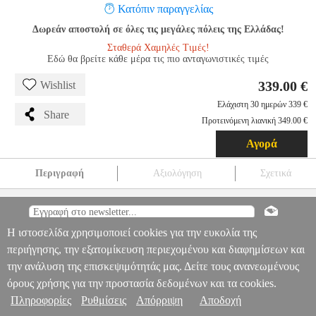
Κατόπιν παραγγελίας
Δωρεάν αποστολή σε όλες τις μεγάλες πόλεις της Ελλάδας!
Σταθερά Χαμηλές Τιμές!
Εδώ θα βρείτε κάθε μέρα τις πιο ανταγωνιστικές τιμές
339.00 €
Wishlist
Ελάχιστη 30 ημερών 339 €
Share
Προτεινόμενη λιανική 349.00 €
Αγορά
Περιγραφή
Αξιολόγηση
Σχετικά
ΗΛΕΚΤΡΙΚΗ ΠΕΤΣΕΤΟΚΡΕΜΑΣΤΡΑ 350W OPTI D DYNA
ΜΑΥΡΟ
HAP.005119
HAP.005119
TONON
TONON
ΘΕΡΜΑΣΤΡΕΣ
ΗΛΕΚΤΡΙΚΗ ΠΕΤΣΕΤΟΚΡΕΜΑΣΤΡΑ 350W
Η ιστοσελίδα χρησιμοποιεί cookies για την ευκολία της
Πληροφορίες & Υπηρεσίες >
OPTI D DYNA ΜΑΥΡΟ
περιήγησης, την εξατομίκευση περιεχομένου και διαφημίσεων και
339.00
την ανάλυση της επισκεψιμότητάς μας. Δείτε τους ανανεωμένους
όρους χρήσης για την προστασία δεδομένων και τα cookies.
Πληροφορίες
Ρυθμίσεις
Απόρριψη
Αποδοχή