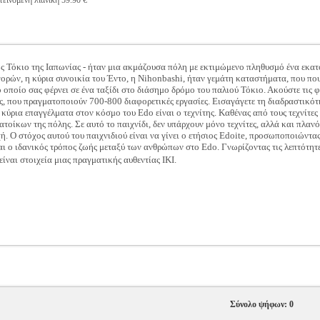
εινόμενη λιανική 59.90 €
ς Τόκιο της Ιαπωνίας - ήταν μια ακμάζουσα πόλη με εκτιμώμενο πληθυσμό ένα εκατ
ορών, η κύρια συνοικία του Έντο, η Nihonbashi, ήταν γεμάτη καταστήματα, που που
το οποίο σας φέρνει σε ένα ταξίδι στο διάσημο δρόμο του παλιού Τόκιο. Ακούστε τις
ς, που πραγματοποιούν 700-800 διαφορετικές εργασίες. Εισαγάγετε τη διαδραστικό
 κύρια επαγγέλματα στον κόσμο του Edo είναι ο τεχνίτης. Καθένας από τους τεχνίτες
ατοίκων της πόλης. Σε αυτό το παιχνίδι, δεν υπάρχουν μόνο τεχνίτες, αλλά και πλα
. Ο στόχος αυτού του παιχνιδιού είναι να γίνει ο ετήσιος Edoite, προσωποποιώντας
αι ο ιδανικός τρόπος ζωής μεταξύ των ανθρώπων στο Edo. Γνωρίζοντας τις λεπτότητε
είναι στοιχεία μιας πραγματικής αυθεντίας IKI.
Σύνολο ψήφων: 0