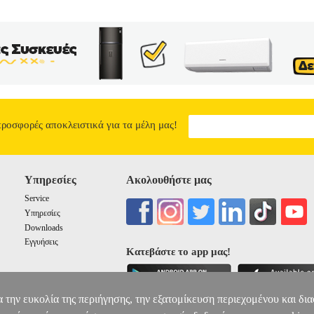
 ένα εκατομμύριο, μισούς κατοίκους της πόλης και μισούς σαμουράι
εμάτη καταστήματα, που πουλούσαν κιμονό, ρύζι και πολλά άλλα. Το N
ημο δρόμο του παλιού Τόκιο. Ακούστε τις φωνές της μεγάλης ψαραγορ
0-800 διαφορετικές εργασίες. Εισαγάγετε τη διαδραστικότητα των αγ
παγγέλματα στον κόσμο του Edo είναι ο τεχνίτης. Καθένας από τους τ
των κατοίκων της πόλης. Σε αυτό το παιχνίδι, δεν υπάρχουν μόνο τεχν
ε αυτήν την εποχή. Ο στόχος αυτού του παιχνιδιού είναι να γίνει ο 
ιλοσοφία που πιστεύεται ότι είναι ο ιδανικός τρόπος ζωής μεταξύ τω
επτυσμένος και ελκυστικός  όλα αυτά είναι στοιχεία μιας πραγματικής 
προσφορές αποκλειστικά για τα μέλη μας!
Διάρκεια παιχνιδιού: 90'.• Γλώσσα: Αγγλικά.
IKI
53.98
Υπηρεσίες
Ακολουθήστε μας
Service
Υπηρεσίες
Downloads
Εγγυήσεις
Κατεβάστε το app μας!
α την ευκολία της περιήγησης, την εξατομίκευση περιεχομένου και δι