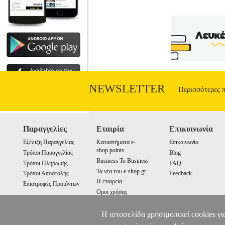
ακμάζουσα πόλη με εκτιμώμενο πληθυσμό
συνοικία του Έντο, η Nihonbashi, ήταν γ
σας φέρνει σε ένα ταξίδι στο διάσ
επαγγελματίες, που πραγματοποιούν 70
κατοίκους της πόλης. Ένα από τα κύρια ε
στο εμπόριο για να υποστηρίξει τη ζωή 
καταστήματα και επαγγέλματα μοναδικά σ
που είναι γνωστό ως "IKI", μια αρχαία φ
της ανθρώπινης φύσης, το να είσαι εκλ
NEWSLETTER
Περισσότερες 
Παραγγελίες
Εταιρία
Επικοινωνία
Εξέλιξη Παραγγελίας
Καταστήματα e-
Επικοινωνία
shop points
Τρόποι Παραγγελίας
Blog
Business To Business
Τρόποι Πληρωμής
FAQ
Τα νέα του e-shop.gr
Τρόποι Αποστολής
Feedback
Η εταιρεία
Επιστροφές Προιόντων
Οροι χρήσης
Cookies
Η ιστοσελίδα χρησιμοποιεί cookies γι