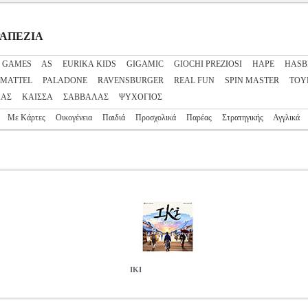
ΤΡΑΠΕΖΙΑ
0 GAMES
AS
EURIKA KIDS
GIGAMIC
GIOCHI PREZIOSI
HAPE
HASB
MATTEL
PALADONE
RAVENSBURGER
REAL FUN
SPIN MASTER
TOY
ΛΑΣ
ΚΑΙΣΣΑ
ΣΑΒΒΑΛΑΣ
ΨΥΧΟΓΙΟΣ
Με Κάρτες
Οικογένεια
Παιδιά
Προσχολικά
Παρέας
Στρατηγικής
Αγγλικά
IKI
ΡΑΠΕΖΙΑ
Κατηγορία: ΕΠΙΤΡΑΠΕΖΙΑ Το Έντο - αυτό που σήμερα γνωρ