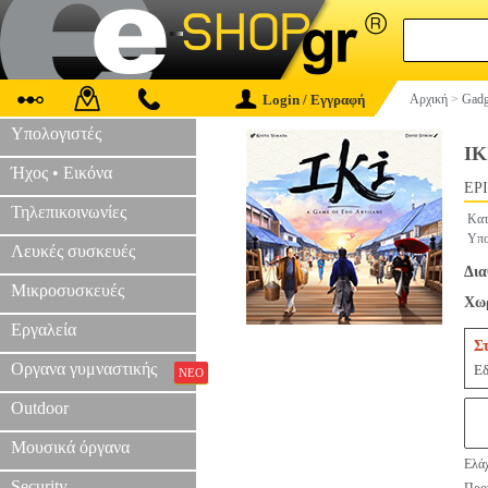
Login / Εγγραφή
Αρχική
>
Gadg
Υπολογιστές
IK
Ήχος • Εικόνα
EPI
Τηλεπικοινωνίες
Κατ
Υπο
Λευκές συσκευές
Δια
Μικροσυσκευές
Χωρ
Εργαλεία
Σ
Οργανα γυμναστικής
Εδ
ΝΕΟ
Outdoor
Μουσικά όργανα
Ελάχ
Security