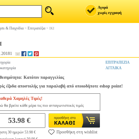
Αγορά
χωρίς εγγραφή
ets & Παιχνίδια
>
Επιτραπέζια
>
IKI
I
.20181
ηγορία
ΕΠΙΤΡΑΠΕΖΙΑ
κατηγορία
ΑΓΓΛΙΚΑ
θεσιμότητα: Κατόπιν παραγγελίας
ίς έξοδα αποστολής για παραλαβή από οποιοδήποτε eshop point!
ταθερά Χαμηλές Τιμές!
ώ θα βρείτε κάθε μέρα τις πιο ανταγωνιστικές τιμές
53.98 €
Προσθήκη στη wishlist
ιστη 30 ημερών 53.98 €