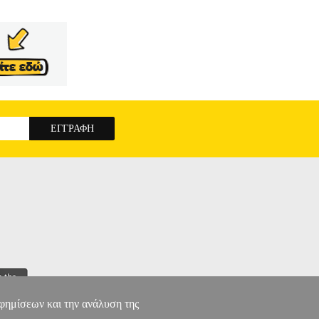
. Με μια τεράστια κουλτούρα αγορών, η κύρια
ihonbashi είναι το επίκεντρο του IKI, το οποίο
άς της γέφυρας Nihonbashi. Γνωρίστε τους
οραστών και των πωλητών. Γίνετε ένα με τους
εχνίτες Edo χρησιμοποιεί τη δική του ικανότητα
ίτες, αλλά και πλανόδιοι πωλητές, πωλητές στα
ετήσιος Edoite, προσωποποιώντας καλύτερα αυτό
ν ανθρώπων στο Edo. Γνωρίζοντας τις λεπτότητες
αυθεντίας IKI.• Παίχτες: 2-4.• Ηλικία: 14+.•
αφημίσεων και την ανάλυση της