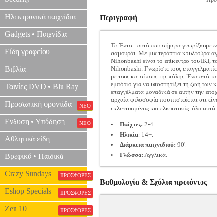
Προτ
Ηλεκτρονικά παιχνίδια
Περιγραφή
Gadgets • Παιχνίδια
Το Έντο - αυτό που σήμερα γνωρίζουμε ω
Είδη γραφείου
σαμουράι. Με μια τεράστια κουλτούρα αγ
Nihonbashi είναι το επίκεντρο του IKI, 
Βιβλία
Nihonbashi. Γνωρίστε τους επαγγελματίε
με τους κατοίκους της πόλης. Ένα από τα
εμπόριο για να υποστηρίξει τη ζωή των κ
Ταινίες DVD • Blu Ray
επαγγέλματα μοναδικά σε αυτήν την εποχή
αρχαία φιλοσοφία που πιστεύεται ότι είν
Προσωπική φροντίδα
ΝΕΟ
εκλεπτυσμένος και ελκυστικός  όλα αυτά 
Ενδυση • Υπόδηση
ΝΕΟ
Παίχτες:
2-4.
Ηλικία:
14+.
Αθλητικά είδη
Διάρκεια παιχνιδιού:
90'.
Γλώσσα:
Αγγλικά.
Βρεφικά • Παιδικά
Crazy Sundays
ΠΡΟΣΦΟΡΕΣ
Βαθμολογία & Σχόλια προιόντος
Eshop Specials
ΠΡΟΣΦΟΡΕΣ
Zen 10
ΠΡΟΣΦΟΡΕΣ