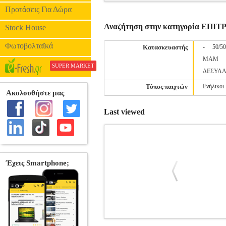
Προτάσεις Για Δώρα
Αναζήτηση στην κατηγορία ΕΠΙ
Stock House
Φωτοβολταϊκά
Κατασκευαστής
-
50/5
MAM
SUPER MARKET
ΔΕΣΥΛ
Τύπος παιχτών
Ενήλικοι
Last viewed
IKI
EPI.20181
EPI.20181
-
-
ΕΠΙΤ