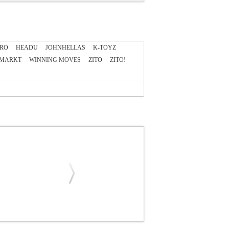
RO
HEADU
JOHNHELLAS
K-TOYZ
MARKT
WINNING MOVES
ZITO
ZITO!
ίζουμε ως Τόκιο της Ιαπωνίας - ήταν μια