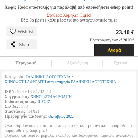
Χωρίς έξοδα αποστολής για παραλαβή από οποιοδήποτε eshop point!
Σταθερά Χαμηλές Τιμές!
Εδώ θα βρείτε κάθε μέρα τις πιο ανταγωνιστικές τιμές
23.40 €
Wishlist
Προτεινόμενη λιανική 26.00 €
Share
Αγορά
Περιγραφή
Αξιολόγηση
Σχετικά
Κατηγορία:
•
ΕΛΛΗΝΙΚΗ ΛΟΓΟΤΕΧΝΙΑ
ΧΗΝΟΦΩΤΗ ΑΦΡΟΔΙΤΗ στην κατηγορία ΕΛΛΗΝΙΚΗ ΛΟΓΟΤΕΧΝΙΑ
ISBN:
978-618-84702-2-4
Συγγραφέας:
ΧΗΝΟΦΩΤΗ ΑΦΡΟΔΙΤΗ
Εκδοτικός οίκος:
ΠΙΡΟΓΑ
Σελίδες:
588
Διαστάσεις:
14Χ21
Ημερομηνία Έκδοσης:
Οκτώβριος
2022
Όλα συμβαίνουν μέσα σε ένα ερωτικό και ρομαντικό παραμύθι. Το
παραμύθι της ζωής μας!
Οργίλος και σωστό ρεμάλι, έκφυλος και δολοφόνος παιδιών, ανώμαλος