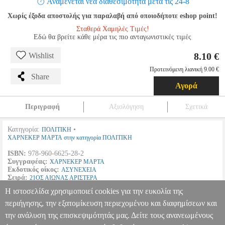
Αναμένεται νέα διαθεσιμότητα μετά τις 24-8
Χωρίς έξοδα αποστολής για παραλαβή από οποιοδήποτε eshop point!
Σταθερά Χαμηλές Τιμές!
Εδώ θα βρείτε κάθε μέρα τις πιο ανταγωνιστικές τιμές
8.10 €
Wishlist
Προτεινόμενη λιανική 9.00 €
Share
Αγορά
Περιγραφή
Αξιολόγηση
Σχετικά
Κατηγορία:
•
ΠΟΛΙΤΙΚΗ
ΧΑΡΝΕΚΕΡ ΜΑΡΤΑ στην κατηγορία ΠΟΛΙΤΙΚΗ
ISBN:
978-960-6625-28-2
Συγγραφέας:
ΧΑΡΝΕΚΕΡ ΜΑΡΤΑ
Εκδοτικός οίκος:
ΑΣΥΝΕΧΕΙΑ
Σειρά:
21ΟΣ ΑΙΩΝΑΣ ΑΡΙΣΤΕΡΑ
Σελίδες:
144
Η ιστοσελίδα χρησιμοποιεί cookies για την ευκολία της
Διαστάσεις:
14Χ21
Ημερομηνία Έκδοσης:
Ιούνιος
2015
περιήγησης, την εξατομίκευση περιεχομένου και διαφημίσεων και
την ανάλυση της επισκεψιμότητάς μας. Δείτε τους ανανεωμένους
ΙΔΕΕΣ ΓΙΑ ΤΟΝ ΑΓΩΝΑ-ΕΡΓΑΛΕΙΑ ΠΟΛΙΤΙΚΗΣ
BKS.0952530