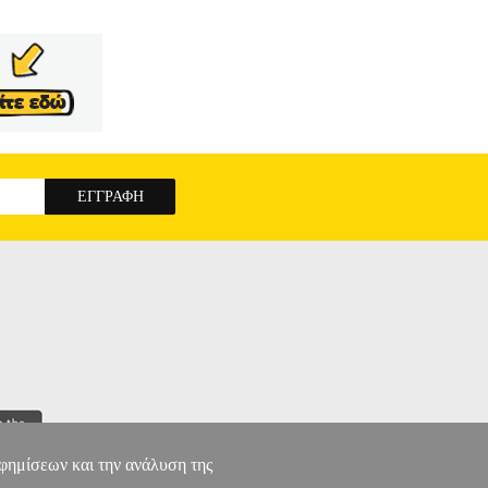
 δικαιοδοσίας των ελληνικών δικαστηρίων, όπως
ό την εσωτερική νομολογία, αλλά και από τη
ύτερη κατανόηση και εμβάθυνση των θεμάτων,
Η
αφημίσεων και την ανάλυση της