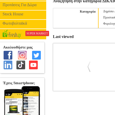
Αναζήτηση στην κατηγορία ΔΙΚΑΙ
Προτάσεις Για Δώρα
Κατηγορία
Δημόσιο 
Stock House
Προστασ
Φωτοβολταϊκά
Φορολογι
SUPER MARKET
Last viewed
Η ΞΕΝΟΔΟΧΕΙΑΚΗ ΣΥΜΒΑ
•ΔΙΒΡΙΩΤΗ ΑΡΤΕΜΙΣ στην κατηγορία
Σελίδες: 360 Διαστάσεις: 17Χ24 Ημερομ
μεταξύ ξενοδόχων και τουριστικών πρακ
καταλυτικής επίδρασης του τουρισμού 