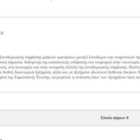
ΚΗ
ης ξενοδοχειακής σύμβασης μαζικών κρατήσεων μεταξύ ξενοδόχων και τουριστικών π
τική σημασία, δεδομένης της καταλυτικής επίδρασης του τουρισμού στην οικονομία
ωση, στη λειτουργία και στην ανώμαλη εξέλιξη της ξενοδοχειακής σύμβασης. Ιδιαίτε
ε διεθνή δικονομικά ζητήματα, αλλά και σε ζητήματα ιδιωτικού διεθνούς δικαίου.
ρίου της Ευρωπαϊκής Ένωσης, επιχειρείται η ανάλυση όλων των ζητημάτων προς κ
Σύνολο ψήφων: 0