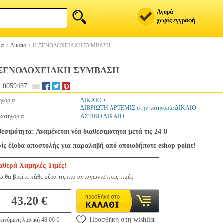
Αγορά
χωρίς εγγραφή
ία
>
Δίκαιο
>
Η ΞΕΝΟΔΟΧΕΙΑΚΗ ΣΥΜΒΑΣΗ
ΞΕΝΟΔΟΧΕΙΑΚΗ ΣΥΜΒΑΣΗ
.0059437
ηγορία
ΔΙΚΑΙΟ
•
ΔΙΒΡΙΩΤΗ ΑΡΤΕΜΙΣ στην κατηγορία ΔΙΚΑΙΟ
κατηγορία
ΑΣΤΙΚΟ ΔΙΚΑΙΟ
θεσιμότητα: Αναμένεται νέα διαθεσιμότητα μετά τις 24-8
ίς έξοδα αποστολής για παραλαβή από οποιοδήποτε eshop point!
αθερά Χαμηλές Τιμές!
ώ θα βρείτε κάθε μέρα τις πιο ανταγωνιστικές τιμές
43.20 €
Προσθήκη στη wishlist
εινόμενη λιανική 48.00 €