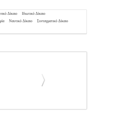
νικό Δίκαιο
Ιδιωτικό Δίκαιο
μία
Ναυτικό Δίκαιο
Συνταγματικό Δίκαιο
ΑΡΤΕΜΙΣ
ΔΙΚΑΙΟ
Κατηγορία: ΔΙΚΑΙΟ
ΜΙΣ Εκδοτικός οίκος: ΝΟΜΙΚΗ ΒΙΒΛΙΟΘΗΚΗ
της ξενοδοχειακής σύμβασης μαζικών κρατήσεων
με ιδιαίτερη πρακτική σημασία, δεδομένης της
ξύ άλλων, στην έννοια, στη διαμόρφωση, στη