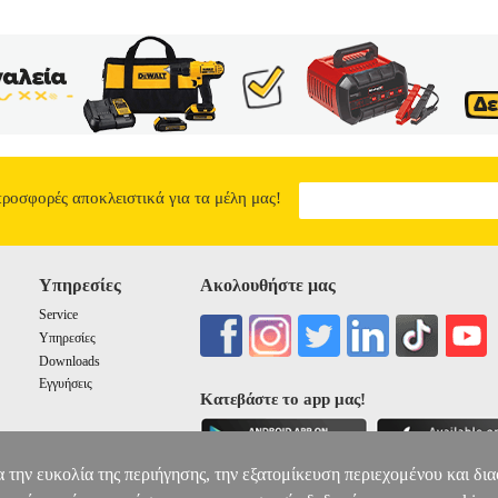
ς ξενοδοχειακής σύμβασης. Ιδιαίτερη έμφαση δίνεται και σε ζητήματα
λλά και σε ζητήματα ιδιωτικού διεθνούς δικαίου. Με παραδείγματα απ
ϊκής Ένωσης, επιχειρείται η ανάλυση όλων των ζητημάτων προς καλ
που πραγματεύεται το βιβλίο.
Η ΞΕΝΟΔΟΧΕΙΑΚΗ ΣΥΜΒΑΣ
38.88
προσφορές αποκλειστικά για τα μέλη μας!
Υπηρεσίες
Ακολουθήστε μας
Service
Υπηρεσίες
Downloads
Εγγυήσεις
Κατεβάστε το app μας!
α την ευκολία της περιήγησης, την εξατομίκευση περιεχομένου και δι