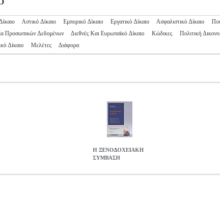
Ο
Δίκαιο
Αστικό Δίκαιο
Εμπορικό Δίκαιο
Εργατικό Δίκαιο
Ασφαλιστικό Δίκαιο
Ποι
ία Προσωπικών Δεδομένων
Διεθνές Και Ευρωπαϊκό Δίκαιο
Κώδικες
Πολιτική Δικονο
κό Δίκαιο
Μελέτες
Διάφορα
Η ΞΕΝΟΔΟΧΕΙΑΚΗ
ΣΥΜΒΑΣΗ
ΣΗ
BKS.0059437
BKS.0059437
ΔΙΒΡΙΩΤΗ ΑΡΤΕΜΙΣ
ΔΙΒΡΙΩΤΗ 
 ΔΙΚΑΙΟ ISBN: 978-618-08-0035-7 Συγγραφέας: ΔΙΒΡΙΩΤΗ ΑΡΤΕ
ηνία Έκδοσης: Απρίλιος 2023 Το βιβλίο παρουσιάζει τη λειτουργία 
τόρων, η οποία αποτελεί μορφή σύμβασης της σύγχρονης οικονομίας 
στην οικονομία της χώρας. Εξετάζονται ζητήματα, που αφορούν, μετα