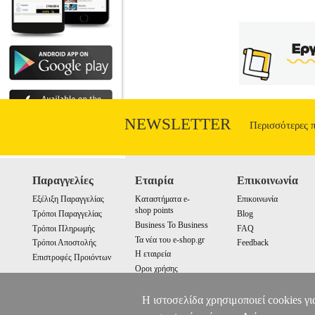
λειτουργία και στην ανώμαλη εξέλιξη τη
και σε διεθνή δικονομικά ζητήματα, α
νομολογία του Δικαστηρίου της Ευρωπα
NEWSLETTER
Περισσότερες 
Παραγγελίες
Εταιρία
Επικοινωνία
Εξέλιξη Παραγγελίας
Καταστήματα e-
Επικοινωνία
shop points
Τρόποι Παραγγελίας
Blog
Business To Business
Τρόποι Πληρωμής
FAQ
Τα νέα του e-shop.gr
Τρόποι Αποστολής
Feedback
Η εταιρεία
Επιστροφές Προιόντων
Οροι χρήσης
Cookies
Η ιστοσελίδα χρησιμοποιεί cookies γι