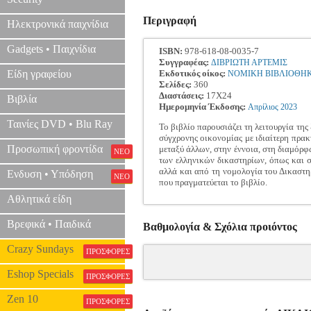
Περιγραφή
Ηλεκτρονικά παιχνίδια
Gadgets • Παιχνίδια
ISBN:
978-618-08-0035-7
Συγγραφέας:
ΔΙΒΡΙΩΤΗ ΑΡΤΕΜΙΣ
Είδη γραφείου
Εκδοτικός οίκος:
ΝΟΜΙΚΗ ΒΙΒΛΙΟΘΗ
Σελίδες:
360
Διαστάσεις:
17Χ24
Βιβλία
Ημερομηνία Έκδοσης:
Απρίλιος
2023
Ταινίες DVD • Blu Ray
Το βιβλίο παρουσιάζει τη λειτουργία τ
σύγχρονης οικονομίας με ιδιαίτερη πρακ
Προσωπική φροντίδα
μεταξύ άλλων, στην έννοια, στη διαμόρφ
ΝΕΟ
των ελληνικών δικαστηρίων, όπως και σ
αλλά και από τη νομολογία του Δικαστη
Ενδυση • Υπόδηση
ΝΕΟ
που πραγματεύεται το βιβλίο.
Αθλητικά είδη
Βρεφικά • Παιδικά
Βαθμολογία & Σχόλια προιόντος
Crazy Sundays
ΠΡΟΣΦΟΡΕΣ
Eshop Specials
ΠΡΟΣΦΟΡΕΣ
Zen 10
ΠΡΟΣΦΟΡΕΣ