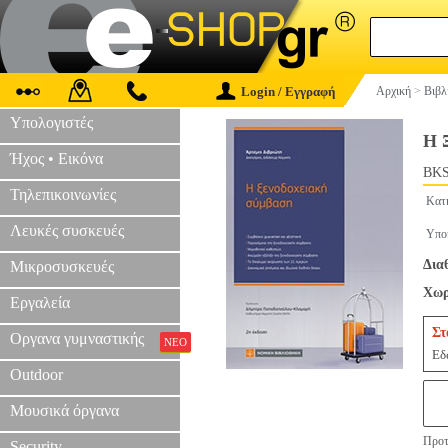
Login / Εγγραφή
Αρχική
>
Βιβλ
Υπολογιστές
Η 
Ήχος • Εικόνα
BKS
Τηλεπικοινωνίες
Κατ
Λευκές συσκευές
Υπο
Δια
Μικροσυσκευές
Χωρ
Εργαλεία
Στ
Οργανα γυμναστικής
ΝΕΟ
Εδ
Outdoor
Μουσικά όργανα
Προτ
Security