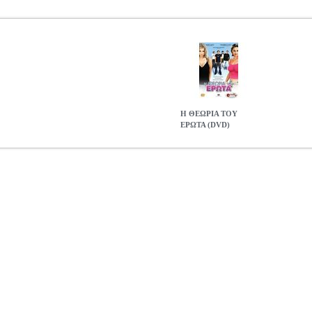
Η ΘΕΩΡΙΑ ΤΟΥ
ΕΡΩΤΑ (DVD)
THEORY (DVD)
DVD.03929
DVD.03929
2004,Wingman Production
ns Inc. στην κατηγορία ΑΙΣΘΗΜΑΤΙΚΟ Παραγωγή: 2004, Wingman Pr
Luke Kirby, Paul Johansson Περιοχή: Ζώνη 2 - Ευρώπη. Διάρκεια: 90 
l 5.1. Αριθμός Δίσκων: 1. Εξώφυλλο: Ελληνικό. Ο Ηθαν Χάμφρεϊς είνα
τελευταία επτά χρόνια στο Λος Αντζελες, είναι ένα ατέλειωτο πάρτυ 
σκέδαση, οι εφήμεροι έρωτες και οι πλάκες, εκπροσωπούσαν την από
έναν κολλητό του φίλο, ο Χάμπ, θα επαναξιολογήσει τις θεωρίες του γ
ΕΡΩΤΑ - WINDOW THEORY (DVD)
12.08