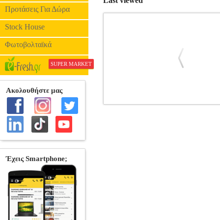
Last viewed
Προτάσεις Για Δώρα
Stock House
Φωτοβολταϊκά
SUPER MARKET
Η ΘΕΩΡΙΑ ΤΟΥ ΕΡΩΤΑ - WINDOW 
ΑΙΣΘΗΜΑΤΙΚΟ •2004,Wingman Productio
Large, Jennifer O'Dell, Luke Flynn, 
1.78:1 και 16:9. Ήχος: Dolby Digita
σύνδρομο του Πήτερ Παν. Η ζωή του τα 
προσκολλημένος στο παρελθόν όπου η δια
η Στέφανι, ετοιμάζεται να παντρευτεί 