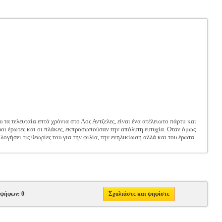
α τελευταία επτά χρόνια στο Λος Αντζελες, είναι ένα ατέλειωτο πάρτυ και
ροι έρωτες και οι πλάκες, εκπροσωπούσαν την απόλυτη ευτυχία. Οταν όμως
ογήσει τις θεωρίες του για την φιλία, την ενηλικίωση αλλά και του έρωτα.
 ψήφων: 0
Σχολιάστε και ψηφίστε