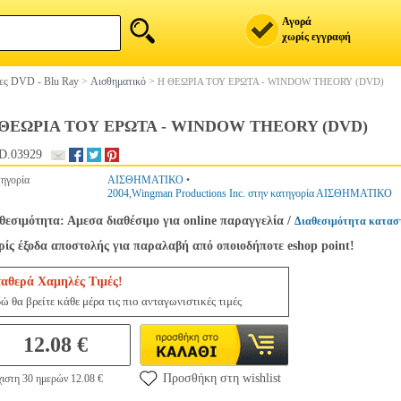
Αγορά
χωρίς εγγραφή
ίες DVD - Blu Ray
>
Αισθηματικό
>
Η ΘΕΩΡΙΑ ΤΟΥ ΕΡΩΤΑ - WINDOW THEORY (DVD)
ΘΕΩΡΙΑ ΤΟΥ ΕΡΩΤΑ - WINDOW THEORY (DVD)
D.03929
ηγορία
ΑΙΣΘΗΜΑΤΙΚΟ
•
2004,Wingman Productions Inc. στην κατηγορία ΑΙΣΘΗΜΑΤΙΚΟ
θεσιμότητα: Αμεσα διαθέσιμο για online παραγγελία
/
Διαθεσιμότητα κατασ
ίς έξοδα αποστολής για παραλαβή από οποιοδήποτε eshop point!
ταθερά Χαμηλές Τιμές!
ώ θα βρείτε κάθε μέρα τις πιο ανταγωνιστικές τιμές
12.08 €
Προσθήκη στη wishlist
ιστη 30 ημερών 12.08 €