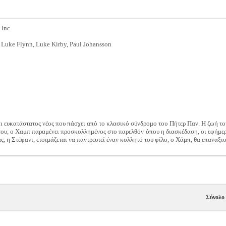
Inc.
, Luke Flynn, Luke Kirby, Paul Johansson
 ευκατάστατος νέος που πάσχει από το κλασικό σύνδρομο του Πήτερ Παν. Η ζωή του τ
ς του, ο Χαμπ παραμένει προσκολλημένος στο παρελθόν όπου η διασκέδαση, οι εφήμε
, η Στέφανι, ετοιμάζεται να παντρευτεί έναν κολλητό του φίλο, ο Χάμπ, θα επαναξιολ
Σύνολο