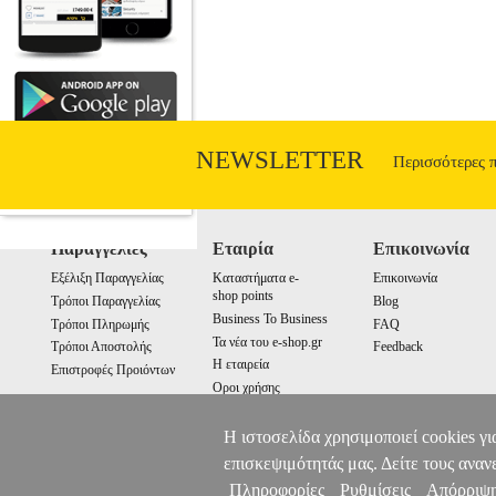
NEWSLETTER
Περισσότερες 
Παραγγελίες
Εταιρία
Επικοινωνία
Εξέλιξη Παραγγελίας
Καταστήματα e-
Επικοινωνία
shop points
Τρόποι Παραγγελίας
Blog
Business To Business
Τρόποι Πληρωμής
FAQ
Τα νέα του e-shop.gr
Τρόποι Αποστολής
Feedback
Η εταιρεία
Επιστροφές Προιόντων
Οροι χρήσης
Cookies
Η ιστοσελίδα χρησιμοποιεί cookies γι
επισκεψιμότητάς μας. Δείτε τους αναν
Πληροφορίες
Ρυθμίσεις
Απόρριψ