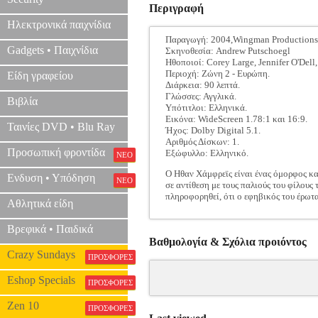
Περιγραφή
Ηλεκτρονικά παιχνίδια
Παραγωγή: 2004,Wingman Productions 
Gadgets • Παιχνίδια
Σκηνοθεσία: Andrew Putschoegl
Ηθοποιοί: Corey Large, Jennifer O'Dell
Περιοχή: Ζώνη 2 - Ευρώπη.
Είδη γραφείου
Διάρκεια: 90 λεπτά.
Γλώσσες: Αγγλικά.
Βιβλία
Υπότιτλοι: Ελληνικά.
Εικόνα: WideScreen 1.78:1 και 16:9.
Ταινίες DVD • Blu Ray
Ήχος: Dolby Digital 5.1.
Αριθμός Δίσκων: 1.
Προσωπική φροντίδα
Εξώφυλλο: Ελληνικό.
ΝΕΟ
Ο Ηθαν Χάμφρεϊς είναι ένας όμορφος και
Ενδυση • Υπόδηση
ΝΕΟ
σε αντίθεση με τους παλιούς του φίλου
πληροφορηθεί, ότι ο εφηβικός του έρωτας
Αθλητικά είδη
Βρεφικά • Παιδικά
Βαθμολογία & Σχόλια προιόντος
Crazy Sundays
ΠΡΟΣΦΟΡΕΣ
Eshop Specials
ΠΡΟΣΦΟΡΕΣ
Zen 10
ΠΡΟΣΦΟΡΕΣ