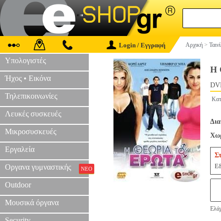
Login / Εγγραφή
Αρχική
>
Ταιν
Υπολογιστές
Η 
Ήχος • Εικόνα
DV
Τηλεπικοινωνίες
Κατ
Λευκές συσκευές
Δια
Μικροσυσκευές
Χωρ
Εργαλεία
Σ
Εδ
Οργανα γυμναστικής
ΝΕΟ
Outdoor
Μουσικά όργανα
Ελάχ
Security