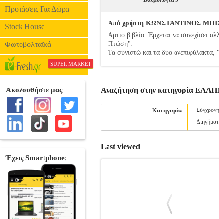
Βαθμολογία 9
Προτάσεις Για Δώρα
Από χρήστη ΚΩΝΣΤΑΝΤΙΝΟΣ ΜΠΙΣΤΑΣ
Stock House
Άρτιο βιβλίο. Έρχεται να συνεχίσει α
Φωτοβολταϊκά
Πτώση".
Τα συνιστώ και τα δύο ανεπιφύλακτα, 
SUPER MARKET
Αναζήτηση στην κατηγορία ΕΛ
Κατηγορία
Σύγχρονη
Διηγήματ
Last viewed