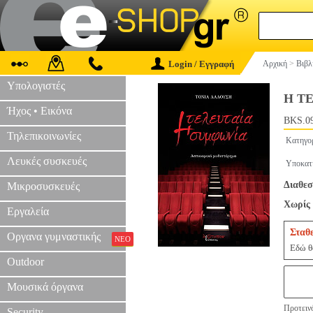
Login / Εγγραφή
Αρχική
>
Βιβλ
Υπολογιστές
Η Τ
Ήχος • Εικόνα
BKS.0
Τηλεπικοινωνίες
Κατηγο
Λευκές συσκευές
Υποκατ
Διαθεσ
Μικροσυσκευές
Χωρίς 
Εργαλεία
Σταθ
Οργανα γυμναστικής
ΝΕΟ
Εδώ θα
Outdoor
Μουσικά όργανα
Προτεινό
Security