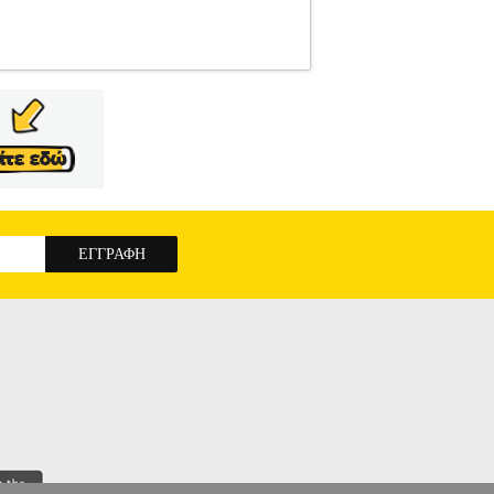
ΕΛΛΗΝΙΚΗ ΛΟΓΟΤΕΧΝΙΑ
Κατηγορία:
960-597-227-1 Συγγραφέας: ΛΑΛΟΥΣΗ
 2019 Ο εγκληματολόγος Πέτρος Δεληγιάννης,
δομάδες πριν τις εκλογές, ταράζοντας την
ο πτώμα της. Το κυνήγι εύρεσης των πιθανών
μο που είχε κίνητρο να τη σκοτώσει είναι ο
μερική, ένας επιχειρηματίας που θα ρισκάρει τη
ογικής χειραγώγησης, θα φέρουν τον Πέτρο
υπόπτων που αποζητούν τη δόξα. Ο δολοφόνος
ΕΛΕΥΤΑΙΑ ΣΥΜΦΩΝΙΑ