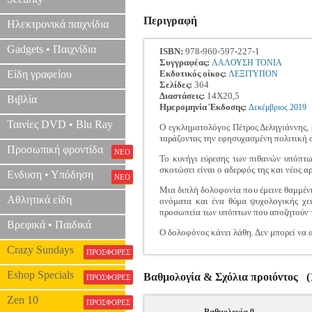
Περιγραφή
Ηλεκτρονικά παιχνίδια
Gadgets • Παιχνίδια
ISBN:
978-960-597-227-1
Συγγραφέας:
ΛΑΛΟΥΣΗ ΤΟΝΙΑ
Είδη γραφείου
Εκδοτικός οίκος:
ΛΕΞΙΤΥΠΟΝ
Σελίδες:
364
Διαστάσεις:
14Χ20,5
Βιβλία
Ημερομηνία Έκδοσης:
Δεκέμβριος
2019
Ταινίες DVD • Blu Ray
Ο εγκληματολόγος Πέτρος Δεληγιάννης, β
ταράζοντας την εφησυχασμένη πολιτική 
Προσωπική φροντίδα
ΝΕΟ
Το κυνήγι εύρεσης των πιθανών υπόπτων
σκοτώσει είναι ο αδερφός της και νέος α
Ενδυση • Υπόδηση
ΝΕΟ
Μια διπλή δολοφονία που έμεινε θαμμένη
Αθλητικά είδη
ονόματα και ένα θύμα ψυχολογικής χε
προσωπεία των υπόπτων που αποζητούν 
Βρεφικά • Παιδικά
Ο δολοφόνος κάνει λάθη. Δεν μπορεί να αγ
Crazy Sundays
ΠΡΟΣΦΟΡΕΣ
Eshop Specials
Βαθμολογία & Σχόλια προιόντος (1
ΠΡΟΣΦΟΡΕΣ
Zen 10
ΠΡΟΣΦΟΡΕΣ