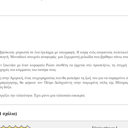
ρίσκεται μπροστά σε ένα έγκλημα με υπογραφή. Η κόρη ενός επιφανούς πολιτικού 
σκηνή. Μοναδικό στοιχείο αναφοράς: μια ξεχωριστή μελωδία που βρέθηκε πάνω στο
 ξεκινάει με έναν κορυφαίο Ρώσο συνθέτη να έρχεται στο προσκήνιο, τη στιγμή 
ρχηγός του κόμματος του πατέρα τους.
 στην Αμερική, ένας επιχειρηματίας που θα ρισκάρει τη ζωή του για να παραμείνει
ιραγώγησης, θα φέρουν τον Πέτρο Δεληγιάννη στην παγωμένη πόλη της Μόσχας,
τη δόξα.
γίξει την τελειότητα. Έχει μόνο μια τελευταία ευκαιρία.
 σχόλιο)