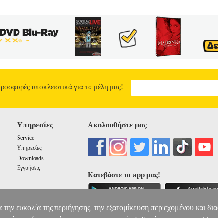
 φοροαποφυγής στα πλαίσια της ως άνω διάταξης, ώστε ο εφαρμοστής
ισμένη εφαρμογή της. Η παρούσα ανάλυση επιχειρεί να τιθασεύσει το
μότητα του έργου εκδηλώνεται στην τεκμηρίωση των ασαφών εννοιών 
ν τόσο περιπτώσεις, που κρίθηκαν ως εμπίπτουσες στις σχετικές πε
λλαγών με δημιουργία φορολογικού οφέλους, που θεωρήθηκαν ότι απο
ων εν προκειμένω διατάξεων. Η χρήση των παραδειγμάτων ως κατευθ
ρμοστή του άρθρου 38. Το έργο συμπληρώνεται από Παράρτημα νομοθ
ό ευρετήριο των κυριότερων όρων.
Η ΡΗΤΡΑ ΚΑΤΑ ΤΗΣ ΦΟΡΟΑΠ
29.97
προσφορές αποκλειστικά για τα μέλη μας!
Υπηρεσίες
Ακολουθήστε μας
Service
Υπηρεσίες
Downloads
Εγγυήσεις
Κατεβάστε το app μας!
α την ευκολία της περιήγησης, την εξατομίκευση περιεχομένου και δι