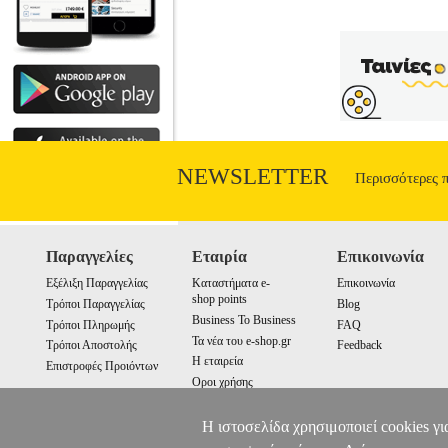
πλαίσιο της εφαρμογής της ρήτρας της
νομολογία ΔΕΕ, να διασφαλίσει τη λελογ
και πρακτικής, ενώ η μεγάλη χρησι
παραδειγμάτων. Τα παραδείγματα αφορού
όσο και περιπτώσεις επιλεχθεισών συνα
δεν ενέπιπταν στο σκοπό των εφαρμοστέ
για τον σωστό προσανατολισμό του εφα
καθώς και συνοπτικό αλφαβητικ
NEWSLETTER
Περισσότερες 
Παραγγελίες
Εταιρία
Επικοινωνία
Εξέλιξη Παραγγελίας
Καταστήματα e-
Επικοινωνία
shop points
Τρόποι Παραγγελίας
Blog
Business To Business
Τρόποι Πληρωμής
FAQ
Τα νέα του e-shop.gr
Τρόποι Αποστολής
Feedback
Η εταιρεία
Επιστροφές Προιόντων
Οροι χρήσης
Cookies
Η ιστοσελίδα χρησιμοποιεί cookies γι