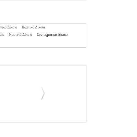
νικό Δίκαιο
Ιδιωτικό Δίκαιο
μία
Ναυτικό Δίκαιο
Συνταγματικό Δίκαιο
ΑΣ ΒΑΣΙΛΗΣ
ΒΥΖΑΣ ΒΑΣΙΛΗΣ
ΔΙΚΑΙΟ
 ΒΥΖΑΣ ΒΑΣΙΛΗΣ Εκδοτικός οίκος: ΝΟΜΙΚΗ
αι να οριοθετηθεί όσο γίνεται καλύτερα το