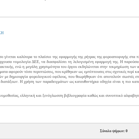
ΚΗ
όσο γίνεται καλύτερα το πλαίσιο της εφαρμογής της ρήτρας της φοροαποφυγής στα 
χουσα νομολογία ΔΕΕ, να διασφαλίσει τη λελογισμένη εφαρμογή της. Η παρούσα α
πρακτικής, ενώ η μεγάλη χρησιμότητα του έργου εκδηλώνεται στην τεκμηρίωση των 
ατα αφορούν τόσο περιπτώσεις, που κρίθηκαν ως εμπίπτουσες στις σχετικές περί 
ών με δημιουργία φορολογικού οφέλους, που θεωρήθηκαν ότι αποτελούν σωστές επι
διατάξεων. Η χρήση των παραδειγμάτων ως κατευθυντήρια οδηγία είναι η πιο κα
ομοθεσίας, ελληνική και ξενόγλωσση βιβλιογραφία καθώς και συνοπτικό αλφαβητι
Σύνολο ψήφων: 0