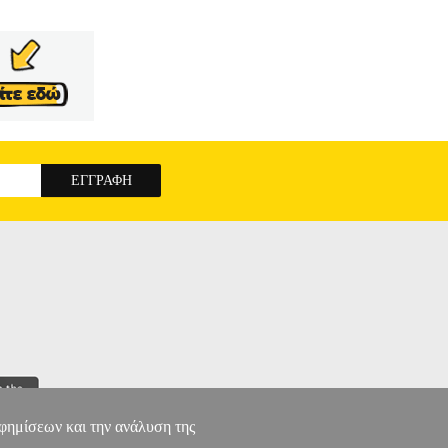
 της σε συνδυασμό με αναφορά στην υπάρχουσα
 πολυπληθές υλικό της διεθνούς βιβλιογραφίας
της διατάξεως, με την παράθεση πολλαπλών
ρί καταπολεμήσεως της φοροαποφυγής διατάξεις
τελούν σωστές επιχειρηματικές αποφάσεις, που
υντήρια οδηγία είναι η πιο κατάλληλη μέθοδος
εσίας, ελληνική και ξενόγλωσση βιβλιογραφία
ΟΦΥΓΗΣ ΣΤΟ ΕΛΛΗΝΙΚΟ ΔΙΚΑΙΟ
αφημίσεων και την ανάλυση της