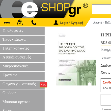
Login / Εγγραφή
Αρχική
>
Βιβλ
Υπολογιστές
Η Ρ
Ήχος • Εικόνα
BKS.0
Τηλεπικοινωνίες
Κατηγο
Λευκές συσκευές
Υποκατ
Διαθεσ
Μικροσυσκευές
Χωρίς 
Εργαλεία
Σταθ
Οργανα γυμναστικής
ΝΕΟ
Εδώ θα
Outdoor
Μουσικά όργανα
Προτεινό
Security