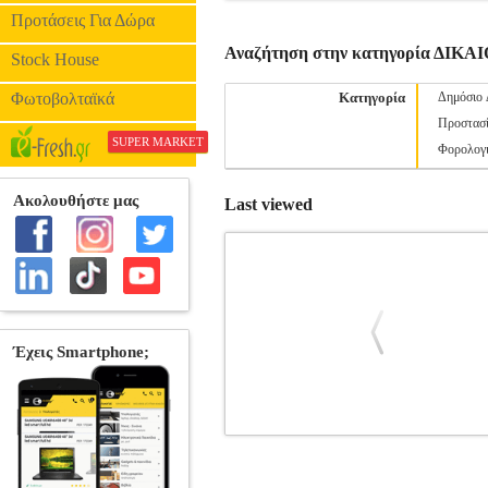
Προτάσεις Για Δώρα
Αναζήτηση στην κατηγορία ΔΙΚΑΙ
Stock House
Φωτοβολταϊκά
Κατηγορία
Δημόσιο 
Προστασ
SUPER MARKET
Φορολογι
Last viewed
Η ΡΗΤΡΑ ΚΑΤΑ ΤΗΣ ΦΟΡΟΑΠΟΦ
Κατηγορία: ΔΙΚΑΙΟ •ΒΥΖΑΣ ΒΑΣΙΛΗΣ
ΒΙΒΛΙΟΘΗΚΗ Σελίδες: 248 Διαστάσεις