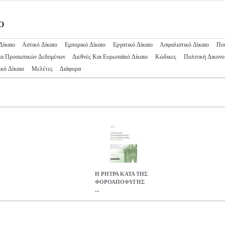
Ο
Δίκαιο
Αστικό Δίκαιο
Εμπορικό Δίκαιο
Εργατικό Δίκαιο
Ασφαλιστικό Δίκαιο
Ποι
ία Προσωπικών Δεδομένων
Διεθνές Και Ευρωπαϊκό Δίκαιο
Κώδικες
Πολιτική Δικονο
κό Δίκαιο
Μελέτες
Διάφορα
Η ΡΗΤΡΑ ΚΑΤΑ ΤΗΣ
ΦΟΡΟΑΠΟΦΥΓΗΣ
...
ΥΓΗΣ ΣΤΟ ΕΛΛΗΝΙΚΟ ΔΙΚΑΙΟ
BKS.0059513
BKS.0059513
ΒΥΖ
 στην κατηγορία ΔΙΚΑΙΟ ISBN: 978-960-562-668-6 Συγγραφέας:
: 17Χ24 Ημερομηνία Έκδοσης: Ιανουάριος 2017 Στόχος του έργου είν