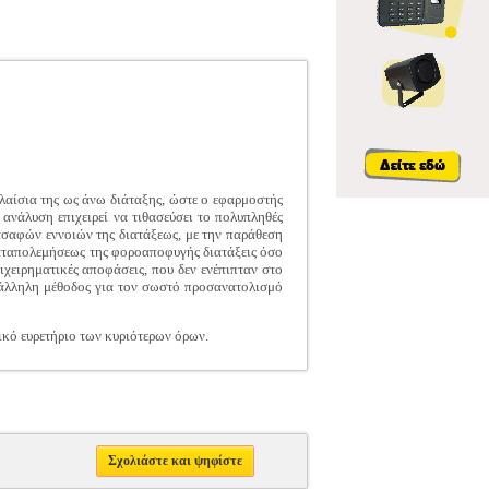
πλαίσια της ως άνω διάταξης, ώστε ο εφαρμοστής
νάλυση επιχειρεί να τιθασεύσει το πολυπληθές
ασαφών εννοιών της διατάξεως, με την παράθεση
καταπολεμήσεως της φοροαποφυγής διατάξεις όσο
χειρηματικές αποφάσεις, που δεν ενέπιπταν στο
τάλληλη μέθοδος για τον σωστό προσανατολισμό
κό ευρετήριο των κυριότερων όρων.
Σχολιάστε και ψηφίστε