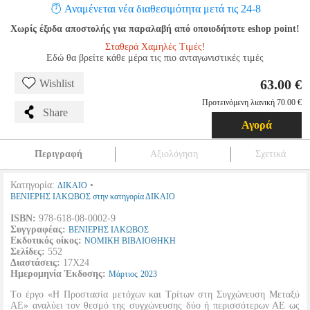
Αναμένεται νέα διαθεσιμότητα μετά τις 24-8
Χωρίς έξοδα αποστολής για παραλαβή από οποιοδήποτε eshop point!
Σταθερά Χαμηλές Τιμές!
Εδώ θα βρείτε κάθε μέρα τις πιο ανταγωνιστικές τιμές
63.00 €
Wishlist
Προτεινόμενη λιανική 70.00 €
Share
Αγορά
Περιγραφή
Αξιολόγηση
Σχετικά
Κατηγορία:
•
ΔΙΚΑΙΟ
ΒΕΝΙΕΡΗΣ ΙΑΚΩΒΟΣ στην κατηγορία ΔΙΚΑΙΟ
ISBN:
978-618-08-0002-9
Συγγραφέας:
ΒΕΝΙΕΡΗΣ ΙΑΚΩΒΟΣ
Εκδοτικός οίκος:
ΝΟΜΙΚΗ ΒΙΒΛΙΟΘΗΚΗ
Σελίδες:
552
Διαστάσεις:
17Χ24
Ημερομηνία Έκδοσης:
Μάρτιος
2023
Tο έργο «Η Προστασία μετόχων και Τρίτων στη Συγχώνευση Μεταξύ
ΑΕ» αναλύει τον θεσμό της συγχώνευσης δύο ή περισσότερων ΑΕ ως