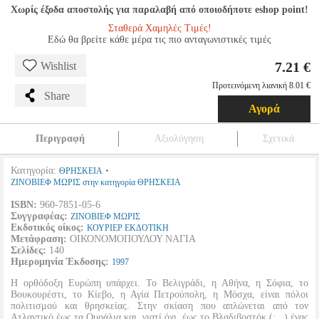
Χωρίς έξοδα αποστολής για παραλαβή από οποιοδήποτε eshop point!
Σταθερά Χαμηλές Τιμές!
Εδώ θα βρείτε κάθε μέρα τις πιο ανταγωνιστικές τιμές
7.21 €
Wishlist
Προτεινόμενη λιανική 8.01 €
Share
Αγορά
Περιγραφή
Αξιολόγηση
Σχετικά
Κατηγορία:
•
ΘΡΗΣΚΕΙΑ
ΖΙΝΟΒΙΕΦ ΜΩΡΙΣ στην κατηγορία ΘΡΗΣΚΕΙΑ
ISBN:
960-7851-05-6
Συγγραφέας:
ΖΙΝΟΒΙΕΦ ΜΩΡΙΣ
Εκδοτικός οίκος:
ΚΟΥΡΙΕΡ ΕΚΔΟΤΙΚΗ
Μετάφραση:
ΟΙΚΟΝΟΜΟΠΟΥΛΟΥ ΝΑΓΙΑ
Σελίδες:
140
Ημερομηνία Έκδοσης:
1997
Η ορθόδοξη Ευρώπη υπάρχει. Το Βελιγράδι, η Αθήνα, η Σόφια, το
Βουκουρέστι, το Κίεβο, η Αγία Πετρούπολη, η Μόσχα, είναι πόλοι
πολιτισμού και θρησκείας. Στην σκίαση που απλώνεται από τον
Ατλαντικό έως τα Ουράλια και, γιατί όχι, έως το Βλαδιβοστόκ (;...) ένας