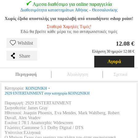
Αμεσα διαθέσιμο για online παραγγελία
Διαθεσιμότητα καταστημάτων Αθήνας - Θεσσαλονίκης
Χωρίς έξοδα αποστολής για παραλαβή από οποιοδήποτε eshop point!
Σταθερά Χαμηλές Τιμές!
Εδώ θα βρείτε κάθε μέρα τις πιο ανταγωνιστικές τιμές
12.08 €
Wishlist
Ελάχιστη 30 ημερών 12.08 €
Share
Αγορά
Περιγραφή
Αξιολόγηση
Σχετικά
Κατηγορία:
•
ΚΟΙΝΩΝΙΚΗ
2929 ENTERTAINMENT στην κατηγορία ΚΟΙΝΩΝΙΚΗ
Παραγωγή: 2929 ENTERTAINMENT
Σκηνοθεσία: James Gray
Ηθοποιοί: Joaquin Phoenix, Eva Mendes, Mark Wahlberg, Robert
Duvall, Alex Veadov
Εικόνα:1:78:1 Anamorphic Widescreen
Γλώσσες:Cantonese 5.1 Dolby Digital / DTS
Υπότιτλοι:Ελληνικά
Ο Μπόμπι Γκριν έχει γυρίσει την πλάτη του στην οικογενειακή