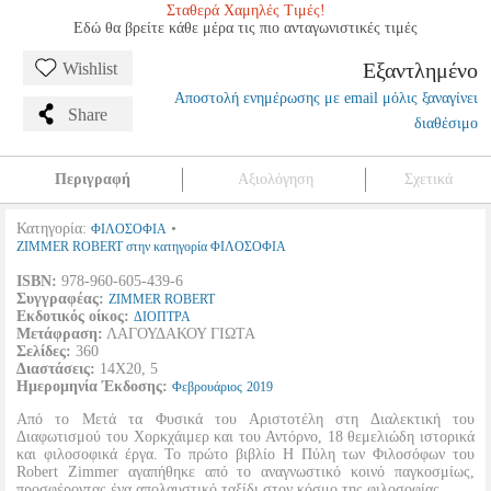
Σταθερά Χαμηλές Τιμές!
Εδώ θα βρείτε κάθε μέρα τις πιο ανταγωνιστικές τιμές
Εξαντλημένο
Wishlist
Αποστολή ενημέρωσης με email μόλις ξαναγίνει
Share
διαθέσιμο
Περιγραφή
Αξιολόγηση
Σχετικά
Κατηγορία:
•
ΦΙΛΟΣΟΦΙΑ
ZIMMER ROBERT στην κατηγορία ΦΙΛΟΣΟΦΙΑ
ISBN:
978-960-605-439-6
Συγγραφέας:
ZIMMER ROBERT
Εκδοτικός οίκος:
ΔΙΟΠΤΡΑ
Μετάφραση:
ΛΑΓΟΥΔΑΚΟΥ ΓΙΩΤΑ
Σελίδες:
360
Διαστάσεις:
14Χ20, 5
Ημερομηνία Έκδοσης:
Φεβρουάριος
2019
Από το Μετά τα Φυσικά του Αριστοτέλη στη Διαλεκτική του
Διαφωτισμού του Χορκχάιμερ και του Αντόρνο, 18 θεμελιώδη ιστορικά
και φιλοσοφικά έργα. To πρώτο βιβλίο Η Πύλη των Φιλοσόφων του
Robert Zimmer αγαπήθηκε από το αναγνωστικό κοινό παγκοσμίως,
προσφέροντας ένα απολαυστικό ταξίδι στον κόσμο της φιλοσοφίας.