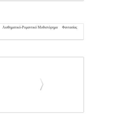
Αισθηματικό-Ρομαντικό Μυθιστόρημα
Φαντασίας
ΑΛΙΑ
ΕΛΛΗΝΙΚΗ ΛΟΓΟΤΕΧΝΙΑ
Κατηγορία:
8-960-653-211-5 Συγγραφέας: ΤΡΑΥΛΟΥ
 2021 Στη δίκη της Αιμιλίας Στρατάκη, μιας
ωας προσπαθούν, καθένας για τους δικούς του