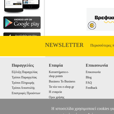
λόγους, να φτάσουν το μαχαίρι ως το κό
πράγματα δεν είναι όπως φαίνονται και πω
μια αναζήτηση που καταλήγει να είν
αντιμέτωποι με τις μύχιες πληγές τους
ως απόρριψη, μοναξιά και ποινή. Ένα βι
NEWSLETTER
Περισσότερες 
Παραγγελίες
Εταιρία
Επικοινωνία
Εξέλιξη Παραγγελίας
Καταστήματα e-
Επικοινωνία
shop points
Τρόποι Παραγγελίας
Blog
Business To Business
Τρόποι Πληρωμής
FAQ
Τα νέα του e-shop.gr
Τρόποι Αποστολής
Feedback
Η εταιρεία
Επιστροφές Προιόντων
Οροι χρήσης
Cookies
Η ιστοσελίδα χρησιμοποιεί cookies γι