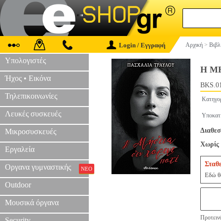
Login / Εγγραφή
Αρχική
>
Βιβλ
Υπολογιστές
Η Μ
Ήχος • Εικόνα
BKS.0
Τηλεπικοινωνίες
Κατηγο
Λευκές συσκευές
Υποκατ
Διαθεσ
Μικροσυσκευές
Χωρίς 
Εργαλεία
Σταθ
Οργανα γυμναστικής
ΝΕΟ
Εδώ θα
Outdoor
Μουσικά όργανα
Προτεινό
Security