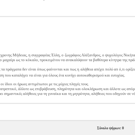
σύγχρονης Μήδειας, η συγγραφέας Έλλη, ο ζωγράφος Αλέξανδρος, ο ψυχολόγος Νικήτ
το μαχαίρι ως το κόκαλο, προκειμένου να ανακαλύψουν τα βαθύτερα κίνητρα της πράξ
α πράγματα δεν είναι όπως φαίνονται και πως η αλήθεια απέχει πολύ απ ό,τι ορίζει
η που καταλήγει να είναι για όλους ένα κυνήγι αυτοκαθορισμού και ευτυχίας.
ι ίδιοι οι ήρωες αντιμέτωποι με τις μύχιες πληγές τους.
νατρεπτικό, άλλοτε ως επιβράβευση, πληρότητα και ολοκλήρωση και άλλοτε ως απόρ
ει σημαντικές αλήθειες για τη γυναίκα και τη μητρότητα, αλήθειες που οδηγούν σε ν
Σύνολο ψήφων: 0