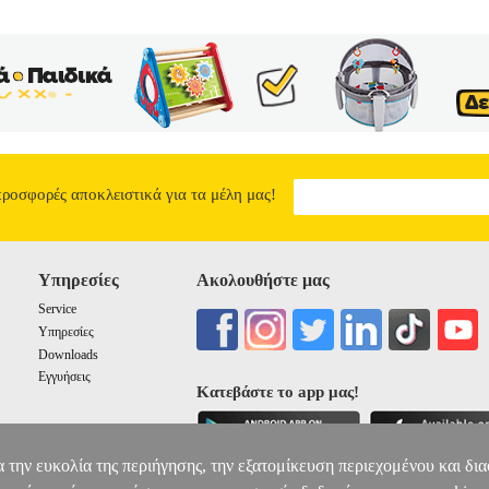
καλο, προκειμένου να ανακαλύψουν τα βαθύτερα κίνητρα της πράξης τ
ς η αλήθεια απέχει πολύ απ ό, τι ορίζει ως κολάσιμο η ποινική δικα
αι για όλους ένα κυνήγι αυτοκαθορισμού και ευτυχίας. Δίχως να το κατ
. Η κάθαρση έρχεται για όλους με τρόπο ανατρεπτικό, άλλοτε ως επιβ
βλίο για γερά νεύρα που αναδεικνύει σημαντικές αλήθειες για τη γυνα
νέους ορίζοντες αυτογνωσίας.
Η ΜΗΔΕΙΑ ΔΕΝ ΧΟΡΕΨΕ ΠΟΤ
7.49
προσφορές αποκλειστικά για τα μέλη μας!
Υπηρεσίες
Ακολουθήστε μας
Service
Υπηρεσίες
Downloads
Εγγυήσεις
Κατεβάστε το app μας!
α την ευκολία της περιήγησης, την εξατομίκευση περιεχομένου και δι