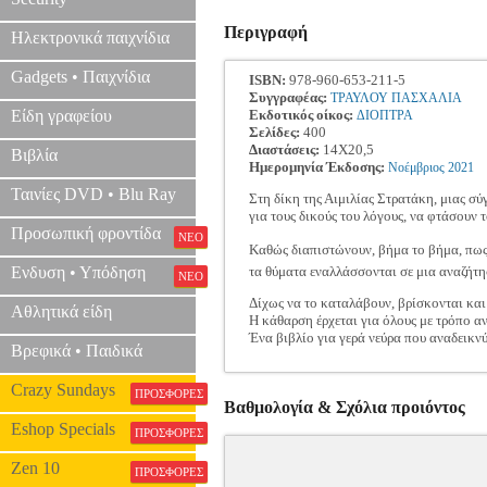
Περιγραφή
Ηλεκτρονικά παιχνίδια
Gadgets • Παιχνίδια
ISBN:
978-960-653-211-5
Συγγραφέας:
ΤΡΑΥΛΟΥ ΠΑΣΧΑΛΙΑ
Είδη γραφείου
Εκδοτικός οίκος:
ΔΙΟΠΤΡΑ
Σελίδες:
400
Διαστάσεις:
14Χ20,5
Βιβλία
Ημερομηνία Έκδοσης:
Νοέμβριος
2021
Ταινίες DVD • Blu Ray
Στη δίκη της Αιμιλίας Στρατάκη, μιας 
για τους δικούς του λόγους, να φτάσουν 
Προσωπική φροντίδα
ΝΕΟ
Καθώς διαπιστώνουν, βήμα το βήμα, πως τ
Ενδυση • Υπόδηση
τα θύματα εναλλάσσονται σε μια αναζήτησ
ΝΕΟ
Δίχως να το καταλάβουν, βρίσκονται και ο
Αθλητικά είδη
Η κάθαρση έρχεται για όλους με τρόπο α
Ένα βιβλίο για γερά νεύρα που αναδεικνύ
Βρεφικά • Παιδικά
Crazy Sundays
ΠΡΟΣΦΟΡΕΣ
Βαθμολογία & Σχόλια προιόντος
Eshop Specials
ΠΡΟΣΦΟΡΕΣ
Zen 10
ΠΡΟΣΦΟΡΕΣ