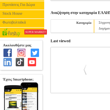
Προτάσεις Για Δώρα
Αναζήτηση στην κατηγορία ΕΛ
Stock House
Φωτοβολταϊκά
Κατηγορία
Σύγχρονη
Διηγήματ
SUPER MARKET
Last viewed
Η ΜΗΔΕΙΑ ΔΕΝ ΧΟΡΕΨΕ ΠΟΤΕ
BKS
ΕΛΛΗΝΙΚΗ ΛΟΓΟΤΕΧΝΙΑ •ΤΡΑΥΛΟΥ 
ΠΑΣΧΑΛΙΑ Εκδοτικός οίκος: ΔΙΟΠΤΡΑ Σ
σύγχρονης Μήδειας, η συγγραφέας Έλλη