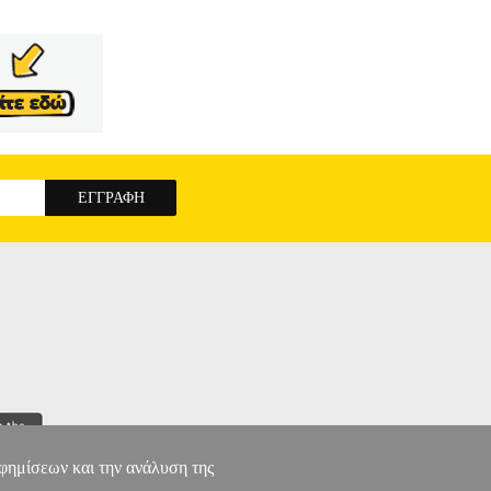
ης. Καθώς διαπιστώνουν, βήμα το βήμα, πως τα
ιοσύνη, οι θύτες και τα θύματα εναλλάσσονται σε
αλάβουν, βρίσκονται και οι ίδιοι οι ήρωες
ράβευση, πληρότητα και ολοκλήρωση και άλλοτε
ίκα και τη μητρότητα, αλήθειες που οδηγούν σε
Ε
αφημίσεων και την ανάλυση της