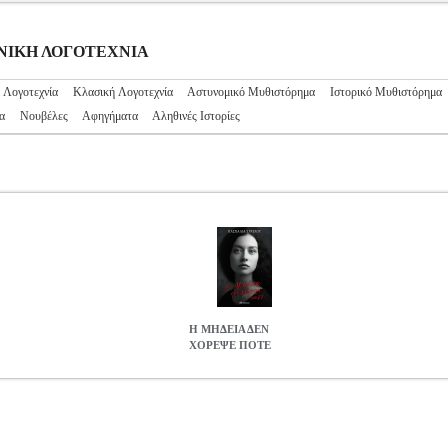
ΛΗΝΙΚΗ ΛΟΓΟΤΕΧΝΙΑ
 Λογοτεχνία
Κλασική Λογοτεχνία
Αστυνομικό Μυθιστόρημα
Ιστορικό Μυθιστόρημα
α
Νουβέλες
Αφηγήματα
Αληθινές Ιστορίες
Η ΜΗΔΕΙΑ ΔΕΝ
ΧΟΡΕΨΕ ΠΟΤΕ
.0194451
BKS.0194451
ΤΡΑΥΛΟΥ ΠΑΣΧΑΛΙΑ
ΤΡΑΥΛΟΥ ΠΑΣΧ
ΠΑΣΧΑΛΙΑ στην κατηγορία ΕΛΛΗΝΙΚΗ ΛΟΓΟΤΕΧΝΙΑ ISBN: 97
ελίδες: 400 Διαστάσεις: 14Χ20, 5 Ημερομηνία Έκδοσης: Νοέμβριος
, ο ζωγράφος Αλέξανδρος, ο ψυχολόγος Νικήτας και ο δικηγόρος Μίν