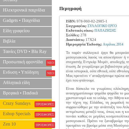
Περιγραφή
Ηλεκτρονικά παιχνίδια
Gadgets • Παιχνίδια
ISBN:
978-960-02-2985-1
Συγγραφέας:
ΣΥΛΛΟΓΙΚΟ ΕΡΓΟ
Είδη γραφείου
Εκδοτικός οίκος:
ΠΑΠΑΖΗΣΗΣ
Σελίδες:
278
Διαστάσεις:
17Χ24
Βιβλία
Ημερομηνία Έκδοσης:
Απρίλιος
2014
Ταινίες DVD • Blu Ray
Το παρόν συλλογικό έργο θα μπορούσ
μεσογειακούς λαούς να αποκτήσουν ή ν
Προσωπική φροντίδα
στοχαστής Εντγκάρ Μορέν, αποδοχής της
ΝΕΟ
ένωση. Δε γνωρίζουμε με βεβαιότητα μέχρ
είναι ιστορικά, ούτε εθνικά, ούτε εθνο
Ενδυση • Υπόδηση
ΝΕΟ
Μας προτείνει ν' αναζητήσουμε πρώτα απ
έχει που φτάνουμε.
Αθλητικά είδη
Είναι δύσκολο να γνωρίσεις ολόκληρ
Βρεφικά • Παιδικά
ανασχηματίσουμε ψηφίδα ψηφίδα το μωσ
χριστιανισμό και το ισλάμ, την Αθήνα κα
την τέχνη της Ελλάδας, τη ρωμαϊκή π
Crazy Sundays
ΠΡΟΣΦΟΡΕΣ
συρρικνώθηκε με την ανάπτυξη του Ατλα
αντιμέτωπες μεταξύ τους, όπως και η κ
Eshop Specials
ΠΡΟΣΦΟΡΕΣ
πονάει καθώς οι μεγάλες κοσμοπολίτικες
μεσογειακοί. Πρέπει να ξαναβρούμε τη
Zen 10
ΠΡΟΣΦΟΡΕΣ
προτρέπει να βρούμε μέσα στη Μεσόγειο 