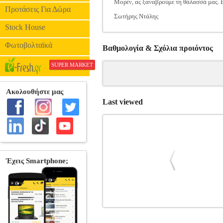
Μορέν, ας ξαναβρούμε τη θάλασσά μας. Ε
Προτάσεις Για Δώρα
Σωτήρης Ντάλης
Stock House
Φωτοβολταϊκά
Βαθμολογία & Σχόλια προιόντος
SUPER MARKET
Last viewed
Η ΜΕΣΟΓΕΙΟΣ Η ΕΛΛΑΔΑ ΚΑΙ Ο Κ
•ΣΥΛΛΟΓΙΚΟ ΕΡΓΟ στην κατηγορία ΠΟ