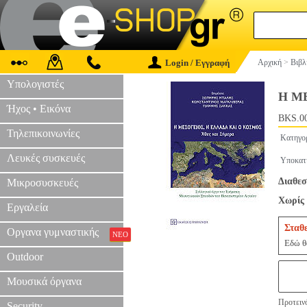
Login / Εγγραφή
Αρχική
>
Βιβλ
Υπολογιστές
Η Μ
Ήχος • Εικόνα
BKS.0
Τηλεπικοινωνίες
Κατηγο
Λευκές συσκευές
Υποκατ
Διαθεσ
Μικροσυσκευές
Χωρίς 
Εργαλεία
Σταθ
Οργανα γυμναστικής
ΝΕΟ
Εδώ θα
Outdoor
Μουσικά όργανα
Προτεινό
Security