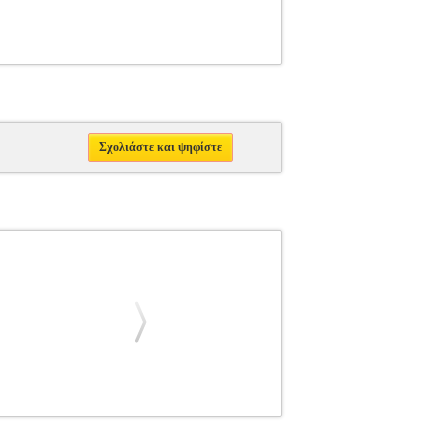
Σχολιάστε και ψηφίστε
ΚΟ ΕΡΓΟ
ΠΟΛΙΤΙΚΗ
Κατηγορία: ΠΟΛΙΤΙΚΗ
 Εκδοτικός οίκος: ΠΑΠΑΖΗΣΗΣ Σελίδες: 278