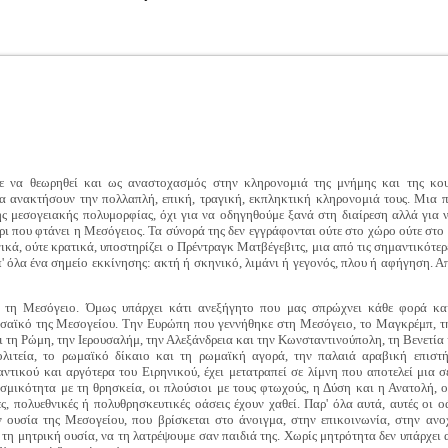
ε να θεωρηθεί και ως αναστοχασμός στην κληρονομιά της μνήμης και της κο
α ανακτήσουν την πολλαπλή, επική, τραγική, εκπληκτική κληρονομιά τους. Μια 
 μεσογειακής πολυμορφίας, όχι για να οδηγηθούμε ξανά στη διαίρεση αλλά για ν
ι που φτάνει η Μεσόγειος. Τα σύνορά της δεν εγγράφονται ούτε στο χώρο ούτε στο χ
λογικά, ούτε κρατικά, υποστηρίζει ο Πρέντραγκ Ματβέγεβιτς, μια από τις σημαντικό
' όλα ένα σημείο εκκίνησης: ακτή ή σκηνικό, λιμάνι ή γεγονός, πλου ή αφήγηση. Α
η τη Μεσόγειο. Όμως υπάρχει κάτι ανεξήγητο που μας σπρώχνει κάθε φορά κ
αϊκό της Μεσογείου. Την Ευρώπη που γεννήθηκε στη Μεσόγειο, το Μαγκρέμπ, τη
ι τη Ρώμη, την Ιερουσαλήμ, την Αλεξάνδρεια και την Κωνσταντινούπολη, τη Βενετία 
ολιτεία, το ρωμαϊκό δίκαιο και τη ρωμαϊκή αγορά, την παλαιά αραβική επιστ
ντικού και αργότερα του Ειρηνικού, έχει μετατραπεί σε λίμνη που αποτελεί μια σ
οσμικότητα με τη θρησκεία, οι πλούσιοι με τους φτωχούς, η Δύση και η Ανατολή,
, πολυεθνικές ή πολυθρησκευτικές οάσεις έχουν χαθεί. Παρ' όλα αυτά, αυτές οι ο
ν ουσία της Μεσογείου, που βρίσκεται στο άνοιγμα, στην επικοινωνία, στην α
τη μητρική ουσία, να τη λατρέψουμε σαν παιδιά της. Χωρίς μητρότητα δεν υπάρχει