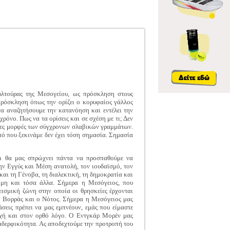
υλτούρας της Μεσογείου, ως πρόσκληση στους
πρόσκληση όπως την ορίζει ο κορυφαίος γάλλος
α αναζητήσουμε την κατανόηση και εντέλει την
ρόνο. Πως να τα ορίσεις και σε σχέση με τι; Δεν
τερες μορφές των σύγχρονων σλαβικών γραμμάτων.
πό που ξεκινάμε δεν έχει τόση σημασία. Σημασία
αι θα μας σπρώχνει πάντα να προσπαθούμε να
ν Εγγύς και Μέση ανατολή, τον ιουδαϊσμό, τον
και τη Γένοβα, τη διαλεκτική, τη δημοκρατία και
ήμη και τόσα άλλα. Σήμερα η Μεσόγειος, που
εισμική ζώνη στην οποία οι θρησκείες έρχονται
 ο Βορράς και ο Νότος. Σήμερα η Μεσόγειος μας
άσεις πρέπει να μας εμπνέουν, εμάς που είμαστε
νοχή και στον ορθό λόγο. Ο Εντγκάρ Μορέν μας
 αδερφικότητα. Ας αποδεχτούμε την προτροπή του