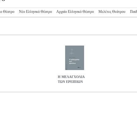
ιο Θέατρο
Νέο Ελληνικό Θέατρο
Αρχαίο Ελληνικό Θέατρο
Μελέτες Θεάτρου
Παιδ
Η ΜΕΛΑΓΧΟΛΙΑ
ΤΩΝ ΕΡΕΙΠΙΩΝ
ΙΠΙΩΝ
BKS.0697447
BKS.0697447
ΖΕΡΒΟΣ ΗΛΙΑΣ
ΖΕΡΒΟΣ ΗΛ
 ISBN: 978-960-637-113-4 Συγγραφέας: ΖΕΡΒΟΣ ΗΛΙΑΣ Εκδοτικό
ς 2025 Ο Μάρλοου, ένας τυχοδιώκτης, προσλαμβάνεται από μια ετα
οούμενο στέλεχός της, τον Κουρτ. Στο υπερπόντιο ταξίδι του θα έρθε
ων. Ένα ταξίδι που συνομιλεί με την Έρημη χώρα του Έλιοτ και την 
πληγές της. Μια ελεγεία θανάτου που υμνεί το υπέρτατο αγαθό της ζω
8.59