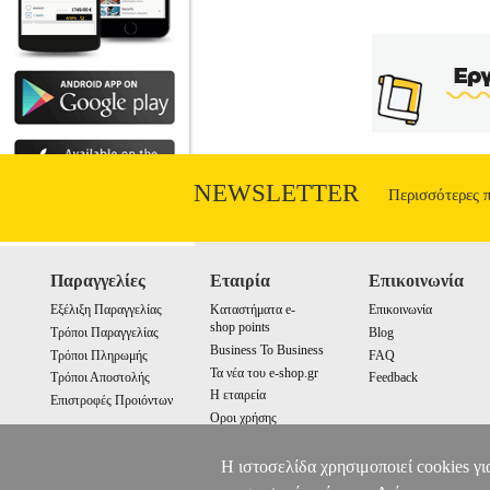
NEWSLETTER
Περισσότερες 
Παραγγελίες
Εταιρία
Επικοινωνία
Εξέλιξη Παραγγελίας
Καταστήματα e-
Επικοινωνία
shop points
Τρόποι Παραγγελίας
Blog
Business To Business
Τρόποι Πληρωμής
FAQ
Τα νέα του e-shop.gr
Τρόποι Αποστολής
Feedback
Η εταιρεία
Επιστροφές Προιόντων
Οροι χρήσης
Cookies
Η ιστοσελίδα χρησιμοποιεί cookies γι