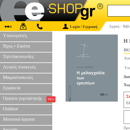
Login / Εγγραφή
Αρχική
>
Βιβλ
Υπολογιστές
Η
Ήχος • Εικόνα
BKS
Τηλεπικοινωνίες
Κατ
Λευκές συσκευές
Υπο
Δια
Μικροσυσκευές
Χωρ
Εργαλεία
Σ
Οργανα γυμναστικής
ΝΕΟ
Εδ
Outdoor
Μουσικά όργανα
Προτ
Security