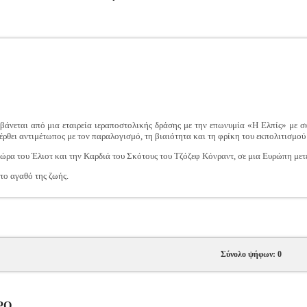
άνεται από μια εταιρεία ιεραποστολικής δράσης με την επωνυμία «Η Ελπίς» με σκ
 έρθει αντιμέτωπος με τον παραλογισμό, τη βιαιότητα και τη φρίκη του εκπολιτισμού
ώρα του Έλιοτ και την Καρδιά του Σκότους του Τζόζεφ Κόνραντ, σε μια Ευρώπη μετέω
το αγαθό της ζωής.
Σύνολο ψήφων: 0
ΤΡΟ