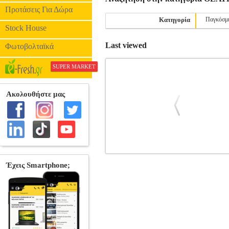
Προτάσεις Για Δώρα
Κατηγορία
Παγκόσμ
Stock House
Last viewed
Φωτοβολταϊκά
SUPER MARKET
Η ΜΕΛΑΓΧΟΛΙΑ ΤΩΝ ΕΡΕ
•ΖΕΡΒΟΣ ΗΛΙΑΣ στην κατηγορία ΘΕΑΤΡΟ
19Χ15 Ημερομηνία Έκδοσης: Φεβρουάριο
«Η Ελπίς» με σκοπό να εντοπίσει ένα αγν
και τη φρίκη του εκπολιτισμού των αγρί
Ευρώπη μετέωρη, με ανοιχτές τις 