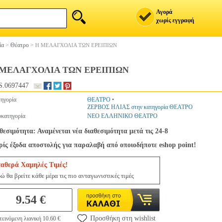
Αγορά
χωρίς εγγραφή
ία
>
Θέατρο
>
Η ΜΕΛΑΓΧΟΛΙΑ ΤΩΝ ΕΡΕΙΠΙΩΝ
 ΜΕΛΑΓΧΟΛΙΑ ΤΩΝ ΕΡΕΙΠΙΩΝ
.0697447
ηγορία
ΘΕΑΤΡΟ
•
ΖΕΡΒΟΣ ΗΛΙΑΣ στην κατηγορία ΘΕΑΤΡΟ
κατηγορία
ΝΕΟ ΕΛΛΗΝΙΚΟ ΘΕΑΤΡΟ
θεσιμότητα: Αναμένεται νέα διαθεσιμότητα μετά τις 24-8
ίς έξοδα αποστολής για παραλαβή από οποιοδήποτε eshop point!
ταθερά Χαμηλές Τιμές!
ώ θα βρείτε κάθε μέρα τις πιο ανταγωνιστικές τιμές
9.54 €
Προσθήκη στη wishlist
εινόμενη λιανική 10.60 €