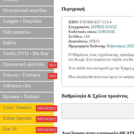
Περιγραφή
Ηλεκτρονικά παιχνίδια
Gadgets • Παιχνίδια
ISBN:
978-960-637-113-4
Συγγραφέας:
ΖΕΡΒΟΣ ΗΛΙΑΣ
Είδη γραφείου
Εκδοτικός οίκος:
ΣΟΚΟΛΗΣ
Σελίδες:
144
Διαστάσεις:
19Χ15
Βιβλία
Ημερομηνία Έκδοσης:
Φεβρουάριος
2025
Ταινίες DVD • Blu Ray
Ο Μάρλοου, ένας τυχοδιώκτης, προσλαμβ
τον Κουρτ. Στο υπερπόντιο ταξίδι του θα
Προσωπική φροντίδα
ΝΕΟ
Ένα ταξίδι που συνομιλεί με την Έρημη χ
Ενδυση • Υπόδηση
ΝΕΟ
Μια ελεγεία θανάτου που υμνεί το υπέρτα
Αθλητικά είδη
Βαθμολογία & Σχόλια προιόντος
Βρεφικά • Παιδικά
Crazy Sundays
ΠΡΟΣΦΟΡΕΣ
Eshop Specials
ΠΡΟΣΦΟΡΕΣ
Zen 10
ΠΡΟΣΦΟΡΕΣ
Αναζήτηση στην κατηγορία ΘΕΑ