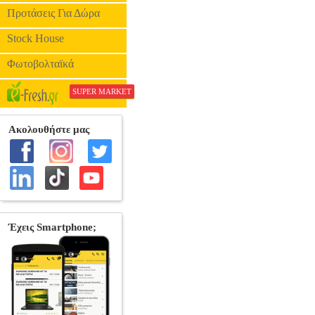
•FEELGOOD στην κατηγο
Προτάσεις Για Δώρα
Stock House
Φωτοβολταϊκά
SUPER MARKET