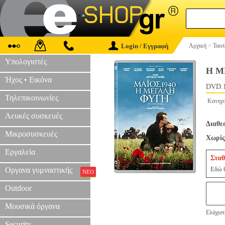
Login / Εγγραφή
Αρχική
>
Ταιν
Υπολογιστές
Η Μ
Ήχος • Εικόνα
DVD.
Τηλεπικοινωνίες
Κατηγο
Λευκές συσκευές
Διαθε
Μικροσυσκευές
Χωρίς
Εργαλεία
Σταθ
Εδώ θ
Οργανα γυμναστικής
ΝΕΟ
Outdoor
Μουσικά όργανα
Ελάχιστ
Security