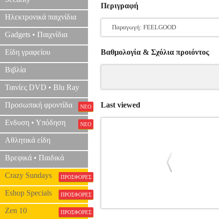
Περιγραφή
Ηλεκτρονικά παιχνίδια
Παραγωγή: FEELGOOD
Gadgets • Παιχνίδια
Είδη γραφείου
Βαθμολογία & Σχόλια προιόντος
Βιβλία
Ταινίες DVD • Blu Ray
Προσωπική φροντίδα
Last viewed
ΝΕΟ
Ενδυση • Υπόδηση
ΝΕΟ
Αθλητικά είδη
Βρεφικά • Παιδικά
Crazy Sundays
ΠΡΟΣΦΟΡΕΣ
Eshop Specials
ΠΡΟΣΦΟΡΕΣ
Zen 10
Η ΜΕΓΑΛΗ ΦΥΓΗ - EN MAI FAIS 
ΠΡΟΣΦΟΡΕΣ