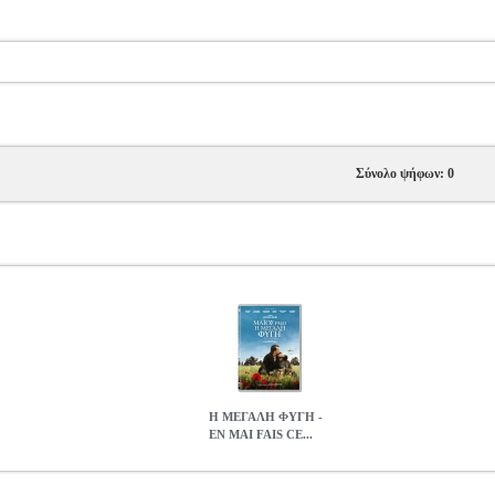
Σύνολο ψήφων: 0
Η ΜΕΓΑΛΗ ΦΥΓΗ -
EN MAI FAIS CE...
CE QU IL TE PLAIT (DVD)
DVD.10546
DVD.10546
FEELGOOD