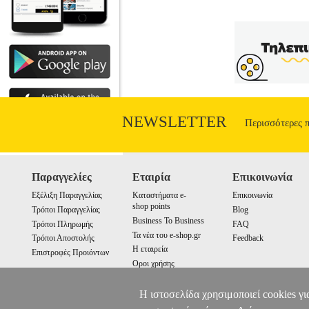
NEWSLETTER
Περισσότερες 
Παραγγελίες
Εταιρία
Επικοινωνία
Εξέλιξη Παραγγελίας
Καταστήματα e-
Επικοινωνία
shop points
Τρόποι Παραγγελίας
Blog
Business To Business
Τρόποι Πληρωμής
FAQ
Τα νέα του e-shop.gr
Τρόποι Αποστολής
Feedback
Η εταιρεία
Επιστροφές Προιόντων
Οροι χρήσης
Cookies
Η ιστοσελίδα χρησιμοποιεί cookies γι