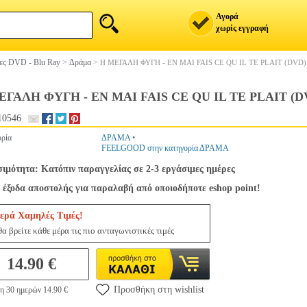
Αγορά
χωρίς εγγραφή
ίες DVD - Blu Ray
>
Δράμα
>
Η ΜΕΓΑΛΗ ΦΥΓΗ - EN MAI FAIS CE QU IL TE PLAIT (DVD)
ΕΓΑΛΗ ΦΥΓΗ - EN MAI FAIS CE QU IL TE PLAIT (D
10546
ρία
ΔΡΑΜΑ
•
FEELGOOD στην κατηγορία ΔΡΑΜΑ
σιμότητα: Κατόπιν παραγγελίας σε 2-3 εργάσιμες ημέρες
 έξοδα αποστολής για παραλαβή από οποιοδήποτε eshop point!
ερά Χαμηλές Τιμές!
α βρείτε κάθε μέρα τις πιο ανταγωνιστικές τιμές
14.90 €
Προσθήκη στη wishlist
η 30 ημερών 14.90 €