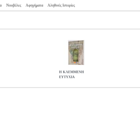
α
Νουβέλες
Αφηγήματα
Αληθινές Ιστορίες
Η ΚΛΕΜΜΕΝΗ
ΕΥΤΥΧΙΑ
0308
BKS.0180308
ΝΑΣΟΥΦΗΣ ΙΩΑΝΝΗΣ
ΝΑΣΟΥΦΗΣ ΙΩΑΝΝ
ΙΩΑΝΝΗΣ στην κατηγορία ΕΛΛΗΝΙΚΗ ΛΟΓΟΤΕΧΝΙΑ ISBN: 97
 Σελίδες: 96 Διαστάσεις: 13, 7Χ20 Ημερομηνία Έκδοσης: Νοέμβριο
ντας θα το έπαιρνε μαζί του και η έκβαση θα ήταν διαφορετική. «Παι
, πρόκειται για ψευδώνυμο του Θεού όταν δεν θέλει να υπογράψει ο ί
8.51