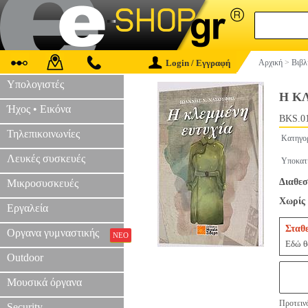
Login / Εγγραφή
Αρχική
>
Βιβλ
Υπολογιστές
Η Κ
Ήχος • Εικόνα
BKS.0
Τηλεπικοινωνίες
Κατηγο
Λευκές συσκευές
Υποκατ
Διαθεσ
Μικροσυσκευές
Χωρίς 
Εργαλεία
Σταθ
Οργανα γυμναστικής
ΝΕΟ
Εδώ θα
Outdoor
Μουσικά όργανα
Προτεινό
Security