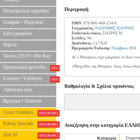
Περιγραφή
Ηλεκτρονικά παιχνίδια
Gadgets • Παιχνίδια
ISBN:
978-960-468-154-9
Συγγραφέας:
ΝΑΣΟΥΦΗΣ ΙΩΑΝΝΗΣ
Είδη γραφείου
Εκδοτικός οίκος:
ΣΙΔΕΡΗΣ Μ.
Σελίδες:
96
Διαστάσεις:
13,7Χ20
Βιβλία
Ημερομηνία Έκδοσης:
Νοέμβριος
2016
Ταινίες DVD • Blu Ray
Αν ο Μαυρίκος είχε κρεμάσει το δικό του
«Παιχνίδια της Μοίρας» ίσως, όπως έλεγε
Προσωπική φροντίδα
ΝΕΟ
Ενδυση • Υπόδηση
ΝΕΟ
Βαθμολογία & Σχόλια προιόντος
Αθλητικά είδη
Βρεφικά • Παιδικά
Crazy Sundays
ΠΡΟΣΦΟΡΕΣ
Eshop Specials
ΠΡΟΣΦΟΡΕΣ
Αναζήτηση στην κατηγορία ΕΛ
Zen 10
ΠΡΟΣΦΟΡΕΣ
Κατηγορία
Σύγχρονη