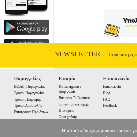
NEWSLETTER
Περισσότερες 
Παραγγελίες
Εταιρία
Επικοινωνία
Εξέλιξη Παραγγελίας
Καταστήματα e-
Επικοινωνία
shop points
Τρόποι Παραγγελίας
Blog
Business To Business
Τρόποι Πληρωμής
FAQ
Τα νέα του e-shop.gr
Τρόποι Αποστολής
Feedback
Η εταιρεία
Επιστροφές Προιόντων
Οροι χρήσης
Cookies
Η ιστοσελίδα χρησιμοποιεί cookies γι