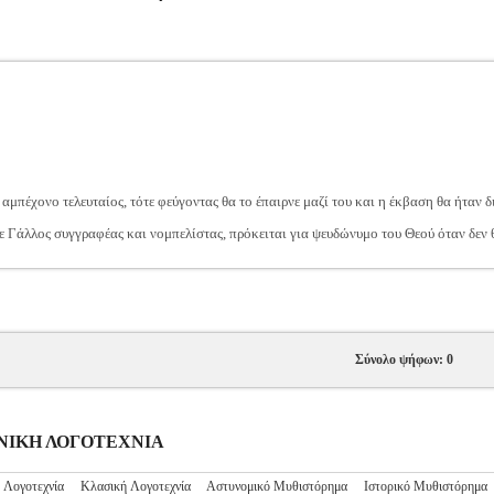
 αμπέχονο τελευταίος, τότε φεύγοντας θα το έπαιρνε μαζί του και η έκβαση θα ήταν 
 Γάλλος συγγραφέας και νομπελίστας, πρόκειται για ψευδώνυμο του Θεού όταν δεν θέ
Σύνολο ψήφων: 0
ΛΗΝΙΚΗ ΛΟΓΟΤΕΧΝΙΑ
 Λογοτεχνία
Κλασική Λογοτεχνία
Αστυνομικό Μυθιστόρημα
Ιστορικό Μυθιστόρημα