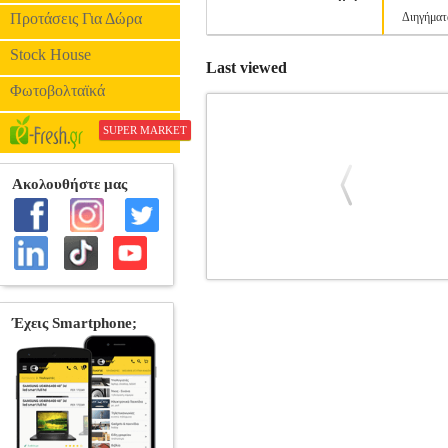
Προτάσεις Για Δώρα
Διηγήματ
Stock House
Last viewed
Φωτοβολταϊκά
SUPER MARKET
Η ΚΛΕΜΜΕΝΗ ΕΥΤΥΧΙΑ
BKS.018
ΕΛΛΗΝΙΚΗ ΛΟΓΟΤΕΧΝΙΑ •ΝΑΣΟΥΦΗΣ 
ΙΩΑΝΝΗΣ Εκδοτικός οίκος: ΣΙΔΕΡΗΣ Μ.
του αμπέχονο τελευταίος, τότε φεύγο
συγγραφέας και νομπελίστας