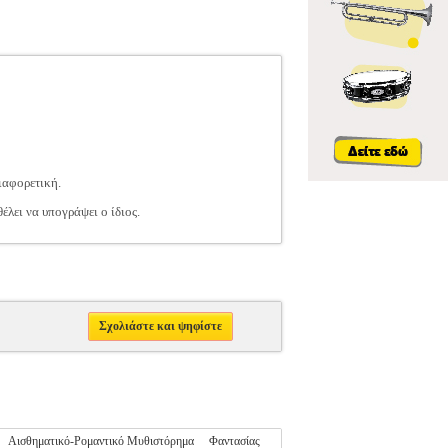
διαφορετική.
λει να υπογράψει ο ίδιος.
Σχολιάστε και ψηφίστε
Αισθηματικό-Ρομαντικό Μυθιστόρημα
Φαντασίας