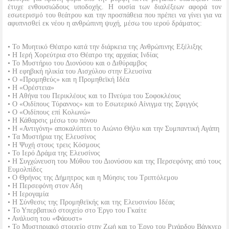
έτυχε ενθουσιώδους υποδοχής. Η ουσία των διαλέξεων αφορά τον
εσωτερισμό του θεάτρου και την προσπάθεια που πρέπει να γίνει για να
αφυπνισθεί εκ νέου η ανθρώπινη ψυχή, μέσω του ιερού δράματος:
• Το Μυητικό Θέατρο κατά την διάρκεια της Ανθρώπινης Εξέλιξης
• Η Ιερή Χορεύτρια στο Θέατρο της αρχαίας Ινδίας
• Το Μυστήριο του Διονύσου και ο Διθύραμβος
• Η εφηβική ηλικία του Αισχύλου στην Ελευσίνα
• Ο «Προμηθεύς» και η Προμηθεϊκή Ιδέα
• Η «Ορέστεια»
• Η Αθήνα του Περικλέους και το Πνεύμα του Σοφοκλέους
• Ο «Οιδίπους Τύραννος» και το Εσωτερικό Αίνιγμα της Σφιγγός
• Ο «Οιδίπους επί Κολωνώ»
• Η Κάθαρσις μέσω του πόνου
• Η «Αντιγόνη» αποκαλύπτει το Αιώνιο Θήλυ και την Συμπαντική Αγάπη
• Τα Μυστήρια της Ελευσίνος
• Η Ψυχή στους τρεις Κόσμους
• Το Ιερό Δράμα της Ελευσίνος
• Η Συγχώνευση του Μύθου του Διονύσου και της Περσεφόνης από τους
Ευμολπίδες
• Ο Θρήνος της Δήμητρος και η Μύησις του Τριπτόλεμου
• Η Περσεφόνη στον Αδη
• Η Ιερογαμία
• Η Σύνθεσις της Προμηθεϊκής και της Ελευσινίου Ιδέας
• Το Υπερβατικό στοιχείο στο Έργο του Γκαίτε
• Ανάλυση του «Φάουστ»
• Το Μυστηριακό στοιχείο στην Ζωή και το Έργο του Ριχάρδου Βάγκνερ