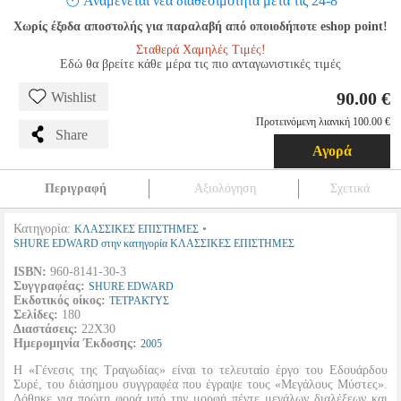
Αναμένεται νέα διαθεσιμότητα μετά τις 24-8
Χωρίς έξοδα αποστολής για παραλαβή από οποιοδήποτε eshop point!
Σταθερά Χαμηλές Τιμές!
Εδώ θα βρείτε κάθε μέρα τις πιο ανταγωνιστικές τιμές
90.00 €
Wishlist
Προτεινόμενη λιανική 100.00 €
Share
Αγορά
Περιγραφή
Αξιολόγηση
Σχετικά
Κατηγορία:
•
ΚΛΑΣΣΙΚΕΣ ΕΠΙΣΤΗΜΕΣ
SHURE EDWARD στην κατηγορία ΚΛΑΣΣΙΚΕΣ ΕΠΙΣΤΗΜΕΣ
ISBN:
960-8141-30-3
Συγγραφέας:
SHURE EDWARD
Εκδοτικός οίκος:
ΤΕΤΡΑΚΤΥΣ
Σελίδες:
180
Διαστάσεις:
22Χ30
Ημερομηνία Έκδοσης:
2005
Η «Γένεσις της Τραγωδίας» είναι το τελευταίο έργο του Εδουάρδου
Συρέ, του διάσημου συγγραφέα που έγραψε τους «Μεγάλους Μύστες».
Δόθηκε για πρώτη φορά υπό την μορφή πέντε μεγάλων διαλέξεων και