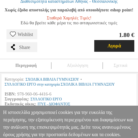
Διαθεσιμότητα καταστημάτων Αθήνας - Θεσσαλονίκης
Χωρίς έξοδα αποστολής για παραλαβή από οποιοδήποτε eshop point!
Σταθερά Χαμηλές Τιμές!
Εδώ θα βρείτε κάθε μέρα τις πιο ανταγωνιστικές τιμές
1.80 €
Wishlist
Αγορά
Share
Περιγραφή
Αξιολόγηση
Σχετικά
Κατηγορία:
•
ΣΧΟΛΙΚΑ ΒΙΒΛΙΑ ΓΥΜΝΑΣΙΟΥ
ΣΥΛΛΟΓΙΚΟ ΕΡΓΟ στην κατηγορία ΣΧΟΛΙΚΑ ΒΙΒΛΙΑ ΓΥΜΝΑΣΙΟΥ
ISBN:
978-960-06-4416-6
Συγγραφέας:
ΣΥΛΛΟΓΙΚΟ ΕΡΓΟ
Εκδοτικός οίκος:
ΙΤΥΕ - ΔΙΟΦΑΝΤΟΣ
Σελίδες:
58
Η ιστοσελίδα χρησιμοποιεί cookies για την ευκολία της
Διαστάσεις:
21Χ28
Ημερομηνία Έκδοσης:
2012
περιήγησης, την εξατομίκευση περιεχομένου και διαφημίσεων και
την ανάλυση της επισκεψιμότητάς μας. Δείτε τους ανανεωμένους
Η ΦΥΣΙΚΗ ΜΕ ΠΕΙΡΑΜΑΤΑ Α ΓΥΜΝΑΣΙΟΥ (21-0177)
BKS.0067153
BKS.0067153
ΣΥΛΛΟΓΙΚΟ ΕΡΓΟ
ΣΥΛΛΟΓΙΚΟ
όρους χρήσης για την προστασία δεδομένων και τα cookies.