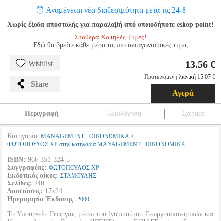
Αναμένεται νέα διαθεσιμότητα μετά τις 24-8
Χωρίς έξοδα αποστολής για παραλαβή από οποιοδήποτε eshop point!
Σταθερά Χαμηλές Τιμές!
Εδώ θα βρείτε κάθε μέρα τις πιο ανταγωνιστικές τιμές
13.56 €
Wishlist
Προτεινόμενη λιανική 15.07 €
Share
Αγορά
Περιγραφή
Αξιολόγηση
Σχετικά
Κατηγορία:
•
MANAGEMENT - ΟΙΚΟΝΟΜΙΚΑ
ΦΩΤΟΠΟΥΛΟΣ ΧΡ στην κατηγορία MANAGEMENT - ΟΙΚΟΝΟΜΙΚΑ
ISBN:
960-351-324-5
Συγγραφέας:
ΦΩΤΟΠΟΥΛΟΣ ΧΡ
Εκδοτικός οίκος:
ΣΤΑΜΟΥΛΗΣ
Σελίδες:
240
Διαστάσεις:
17x24
Ημερομηνία Έκδοσης:
2000
Το Υπουργείο Γεωργίας μέσω του Ινστιτούτου Γεωργοοικονομικών και