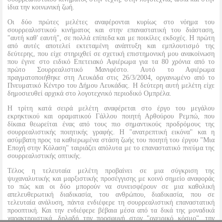
ίδια την κοινωνική ζωή.
Οι δύο πρώτες μελέτες αναφέρονται κυρίως στο νόημα του
σουρρεαλιστικού κινήματος και στην επαναστατική του διάσταση,
"αυτή καθ' εαυτή", σε πολλά επίπεδα και με ποικίλες εκδοχές. Η πρώτη
από αυτές αποτελεί εκτεταμένη ανάπτυξη και εμπλουτισμό της
δεύτερης, που είχε στηριχθεί σε σχετική επιστημονική μου ανακοίνωση
που έγινε στο ειδικό Επετειακό Αφιέρωμα για τα 80 χρόνια από το
πρώτο Σουρρεαλιστικό Μανιφέστο. Αυτό το Αφιέρωμα
πραγματοποιήθηκε στη Λευκάδα στις 26/3/2004, οργανωμένο από το
Πνευματικό Κέντρο του Δήμου Λευκάδας. Η δεύτερη αυτή μελέτη είχε
δημοσιευθεί αρχικά στο λογοτεχνικό περιοδικό Ομπρέλα.
Η τρίτη κατά σειρά μελέτη αναφέρεται στο έργο του μεγάλου
εκρηκτικού και οραματικού Γάλλου ποιητή Αρθούρου Ρεμπώ, που
δίκαια θεωρείται ένας από τους πιο σημαντικούς προδρόμους της
σουρρεαλιστικής ποιητικής γραφής. Η "ανατρεπτική εικόνα" και η
ασύμβατη προς τα καθιερωμένα στάση ζωής του ποιητή του έργου "Μια
Εποχή στην Κόλαση" ταιριάζει απόλυτα με το επαναστατικό πνεύμα της
σουρρεαλιστικής οπτικής.
Τέλος η τελευταία μελέτη προβαίνει σε μια σύγκριση της
ψυχαναλυτικής και μαρξιστικής προσέγγισης με κοινό σημείο αναφοράς
το πώς και οι δύο μπορούν να συνεισφέρουν σε μια καθολική
απελευθερωτική διαδικασία, του ανθρώπου, διαδικασία, που σε
τελευταία ανάλυση, πάντα ενδιέφερε τη σουρρεαλιστική επαναστατική
προοπτική. Και την ενδιέφερε βέβαια μέσα από τα δικά της μοναδικά
χαρακτηριστικά, δηλαδή την προσφυγή στον "ονειρικό κόσμο", την