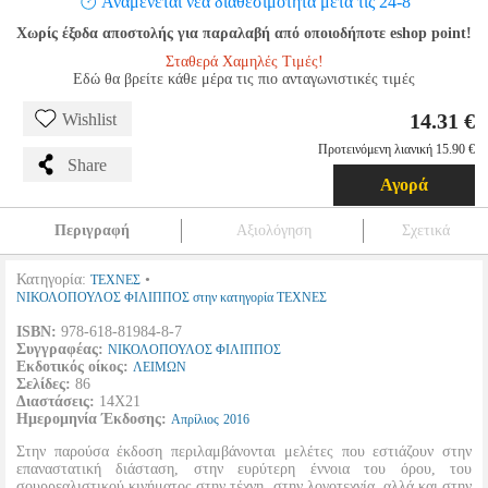
Αναμένεται νέα διαθεσιμότητα μετά τις 24-8
Χωρίς έξοδα αποστολής για παραλαβή από οποιοδήποτε eshop point!
Σταθερά Χαμηλές Τιμές!
Εδώ θα βρείτε κάθε μέρα τις πιο ανταγωνιστικές τιμές
14.31 €
Wishlist
Προτεινόμενη λιανική 15.90 €
Share
Αγορά
Περιγραφή
Αξιολόγηση
Σχετικά
Κατηγορία:
•
ΤΕΧΝΕΣ
ΝΙΚΟΛΟΠΟΥΛΟΣ ΦΙΛΙΠΠΟΣ στην κατηγορία ΤΕΧΝΕΣ
ISBN:
978-618-81984-8-7
Συγγραφέας:
ΝΙΚΟΛΟΠΟΥΛΟΣ ΦΙΛΙΠΠΟΣ
Εκδοτικός οίκος:
ΛΕΙΜΩΝ
Σελίδες:
86
Διαστάσεις:
14Χ21
Ημερομηνία Έκδοσης:
Απρίλιος
2016
Στην παρούσα έκδοση περιλαμβάνονται μελέτες που εστιάζουν στην
επαναστατική διάσταση, στην ευρύτερη έννοια του όρου, του
σουρρεαλιστικού κινήματος στην τέχνη, στην λογοτεχνία, αλλά και στην