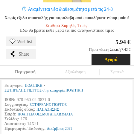
Αναμένεται νέα διαθεσιμότητα μετά τις 24-8
Χωρίς έξοδα αποστολής για παραλαβή από οποιοδήποτε eshop point!
Σταθερά Χαμηλές Τιμές!
Εδώ θα βρείτε κάθε μέρα τις πιο ανταγωνιστικές τιμές
5.94 €
Wishlist
Προτεινόμενη λιανική 7.42 €
Share
Αγορά
Περιγραφή
Αξιολόγηση
Σχετικά
Κατηγορία:
•
ΠΟΛΙΤΙΚΗ
ΣΩΤΗΡΕΛΗΣ ΓΙΩΡΓΟΣ στην κατηγορία ΠΟΛΙΤΙΚΗ
ISBN:
978-960-02-3831-0
Συγγραφέας:
ΣΩΤΗΡΕΛΗΣ ΓΙΩΡΓΟΣ
Εκδοτικός οίκος:
ΠΑΠΑΖΗΣΗΣ
Σειρά:
ΠΟΛΙΤΕΙΑ ΘΕΣΜΟΙ ΔΙΚΑΙΩΜΑΤΑ
Σελίδες:
176
Διαστάσεις:
14Χ21
Ημερομηνία Έκδοσης:
Δεκέμβριος
2021