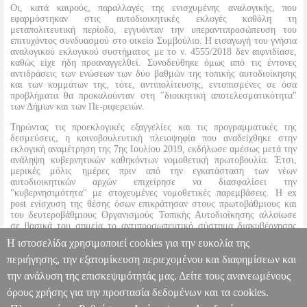
Οι, κατά καιρούς, παραλλαγές της ενισχυμένης αναλογικής, που
εφαρμόστηκαν στις αυτοδιοικητικές εκλογές καθόλη τη
μεταπολιτευτική περίοδο, εγγυόνταν την υπεραντιπροσώπευση του
επιτυχόντος συνδυασμού στο οικείο Συμβούλιο. Η εισαγωγή του γνήσια
αναλογικού εκλογικού συστήματος με το ν. 4555/2018 δεν αιφνιδίασε,
καθώς είχε ήδη προαναγγελθεί. Συνοδεύθηκε όμως από τις έντονες
αντιδράσεις των ενώσεων των δύο βαθμών της τοπικής αυτοδιοίκησης
και των κομμάτων της, τότε, αντιπολίτευσης, εντοπισμένες σε όσα
προβλήματα θα προκαλούνταν στη "διοικητική αποτελεσματικότητα"
των Δήμων και των Πε-ριφερειών.
Τηρώντας τις προεκλογικές εξαγγελίες και τις προγραμματικές της
δεσμεύσεις, η κοινοβουλευτική πλειοψηφία που αναδείχθηκε στην
εκλογική αναμέτρηση της 7ης Ιουλίου 2019, εκδήλωσε αμέσως μετά την
ανάληψη κυβερνητικών καθηκόντων νομοθετική πρωτοβουλία. Έτσι,
μερικές μόλις ημέρες πριν από την εγκατάσταση των νέων
αυτοδιοικητικών αρχών επιχείρησε να διασφαλίσει την
"κυβερνησιμότητα" με στοχευμένες νομοθετικές παρεμβάσεις. Η ex
post ενίσχυση της θέσης όσων επικράτησαν στους πρωτοβάθμιους και
του δευτεροβάθμιους Οργανισμούς Τοπικής Αυτοδιοίκησης αλλοίωσε
σε βασικά του σημεία το αντιπροσωπευτικό σύστημα διακυβέρνησης
κατά παράβαση της εθνικής και της διεθνούς έννομης τάξης, δηλαδή
Η ιστοσελίδα χρησιμοποιεί cookies για την ευκολία της
κανόνων συνταγματικής περιωπής ή υπερνομοθετικής ισχύος.
περιήγησης, την εξατομίκευση περιεχομένου και διαφημίσεων και
την ανάλυση της επισκεψιμότητάς μας. Δείτε τους ανανεωμένους
Η ΕΚ ΤΩΝ ΥΣΤΕΡΩΝ ΑΛΛΟΙΩΣΗ ΤΗΣ ΑΝΤΙΠΡΟΣΩΠΕΥΣΗΣ
ΣΤΟΥΣ ΟΡΓΑΝΙΣΜΟΥΣ ΤΟΠΙΚΗΣ ΑΥΤΟΔΙΟΙΚΗΣΗΣ
όρους χρήσης για την προστασία δεδομένων και τα cookies.
BKS.0074866
BKS.0074866
ΣΩΤΗΡΕΛΗΣ ΓΙΩΡΓΟΣ