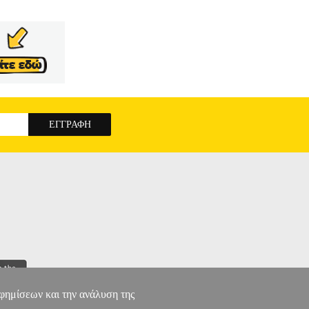
υ; Πώς μπορώ κι εγώ να βοηθήσω τον διπλανό μου
λου οδηγού LifePower. Γράφτηκε από τον Ντάνι
ς και εφαρμογής. Εμείς, οι συμμετέχοντες στο
 έναν καλύτερο κόσμο. Σας προσκαλούμε να
Η ΤΗΣ ΖΩΗΣ
αφημίσεων και την ανάλυση της