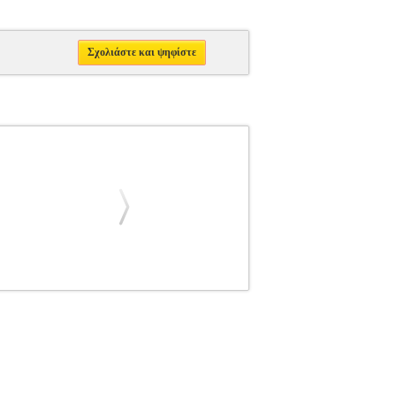
Σχολιάστε και ψηφίστε
ΠΙΚΗ ΒΕΛΤΙΩΣΗ
Κατηγορία: ΠΡΟΣΩΠΙΚΗ
Συγγραφέας: LEMBERGER DANI Εκδοτικός
20, 6 Ημερομηνία Έκδοσης: Ιούλιος 2024
 Η κατάσταση στην οποία βρίσκεται ένα
, που αναζητάτε τη γνώση, που προσπαθείτε να
γνοιας. Σας καλωσορίζουμε σε μια γοητευτική
ατά σας: «Ποιος είμαι; Από πού ήρθα και πού