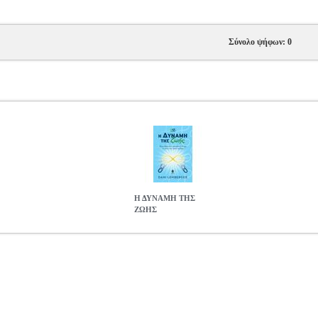
Σύνολο ψήφων: 0
Η ΔΥΝΑΜΗ ΤΗΣ
ΖΩΗΣ
7
BKS.0126237
LEMBERGER DANI
LEMBERGER DANI
ΠΡΟΣΩ
κατηγορία ΠΡΟΣΩΠΙΚΗ ΒΕΛΤΙΩΣΗ ISBN: 978-960-04-5464-2 
Σ ΑΝΔΡΕΑΣ, ΤΣΑΚΑΛΗ ΑΝΑΣΤΑΣΙΑ Σελίδες: 304 Διαστάσεις: 14Χ
ΥΝΑΜΗ ΣΕ ΟΛΟΥΣ ΤΟΥΣ ΤΟΜΕΙΣ ΤΗΣ ΖΩΗΣ Προσωπική δύναμη:
 και ηρεμία προς την επίτευξη των στόχων του. Αγαπητοί αναγνώστες
 την ύπαρξή σας, μπορείτε τώρα να ελευθερωθείτε από τα δεσμά της ά
ι να ανακαλύψετε τον εαυτό σας και να πάρετε απαντήσεις στα ερωτήμ