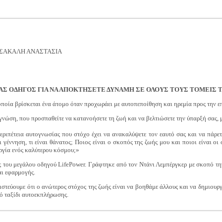
ΤΣΑΚΑΛΗ ΑΝΑΣΤΑΣΙΑ
ΑΣ ΟΔΗΓΟΣ ΓΙΑ ΝΑ ΑΠΟΚΤΗΣΕΤΕ ΔΥΝΑΜΗ ΣΕ ΟΛΟΥΣ ΤΟΥΣ ΤΟΜΕΙΣ 
οία βρίσκεται ένα άτομο όταν προχωράει με αυτοπεποίθηση και ηρεμία προς την επ
γνώση, που προσπαθείτε να κατανοήσετε τη ζωή και να βελτιώσετε την ύπαρξή σας, μ
εριπέτεια αυτογνωσίας που στόχο έχει να ανακαλύψετε τον εαυτό σας και να πάρετ
 γέννηση, τι είναι θάνατος; Ποιος είναι ο σκοπός της ζωής μου και ποιοι είναι 
ργία ενός καλύτερου κόσμου;»
ος του μεγάλου οδηγού LifePower. Γράφτηκε από τον Ντάνι Λεμπέργκερ με σκοπό τ
αι εφαρμογής.
 πιστεύουμε ότι ο ανώτερος στόχος της ζωής είναι να βοηθάμε άλλους και να δημιο
ό ταξίδι αυτοεκπλήρωσης.