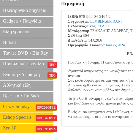
Περιγραφή
Ηλεκτρονικά παιχνίδια
ISBN:
978-960-04-5464-2
Gadgets • Παιχνίδια
Συγγραφέας:
LEMBERGER DANI
Εκδοτικός οίκος:
ΚΕΔΡΟΣ
Μετάφραση:
ΤΣΑΚΑΛΗΣ ΑΝΔΡΕΑΣ, 
Είδη γραφείου
Σελίδες:
304
Διαστάσεις:
14Χ20,6
Βιβλία
Ημερομηνία Έκδοσης:
Ιούλιος
2024
Ταινίες DVD • Blu Ray
ΕΝ
Προσωπική δύναμη: Η κατάσταση στην οπ
Προσωπική φροντίδα
ΝΕΟ
Αγαπητοί αναγνώστες, που αναζητάτε τη 
Ενδυση • Υπόδηση
άγνοιας.
ΝΕΟ
Σας καλωσορίζουμε σε μια γοητευτική π
Αθλητικά είδη
Από πού ήρθα και πού πηγαίνω; Τι είναι
διπλανό μου και να συμβάλω στη δημιου
Βρεφικά • Παιδικά
Το βιβλίο Η δύναμη της ζωής είναι μέρ
και βασίζεται σε πολλά χρόνια μελέτης κ
Crazy Sundays
ΠΡΟΣΦΟΡΕΣ
Εμείς, οι συμμετέχοντες στο LifePower,
να συμμετάσχετε σε αυτό το συναρπαστικ
Eshop Specials
ΠΡΟΣΦΟΡΕΣ
Zen 10
ΠΡΟΣΦΟΡΕΣ