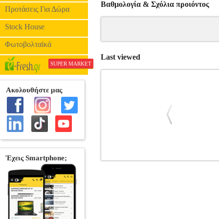
Βαθμολογία & Σχόλια προιόντος
Προτάσεις Για Δώρα
Stock House
Φωτοβολταϊκά
Last viewed
SUPER MARKET
Η ΔΥΝΑΜΗ ΤΗΣ ΖΩΗΣ
BKS.012623
ΒΕΛΤΙΩΣΗ •LEMBERGER DANI στην 
οίκος: ΚΕΔΡΟΣ Μετάφραση: ΤΣΑΚΑΛΗ
ΕΝΑΣ ΟΔΗΓΟΣ ΓΙΑ ΝΑ ΑΠΟΚΤΗΣΕΤΕ Δ
άτομο όταν προχωράει με αυτοπεποίθηση
κατανοήσετε τη ζωή και να βελτιώσετε
περιπέτεια αυτογνωσίας που στόχο έχε