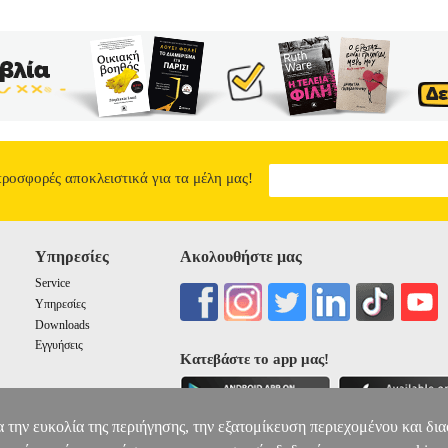
ατος; Ποιος είναι ο σκοπός της ζωής μου και ποιοι είναι οι στόχοι μο
λύτερου κόσμου;» Το βιβλίο Η δύναμη της ζωής είναι μέρος του μεγά
ιο σημαντικών αρχών της ζωής και βασίζεται σε πολλά χρόνια μελέτη
ρος στόχος της ζωής είναι να βοηθάμε άλλους και να δημιουργήσουμε
σχετε σε αυτό το συναρπαστικό ταξίδι αυτοεκπλήρωσης.
Η ΔΥΝΑΜ
13.77
προσφορές αποκλειστικά για τα μέλη μας!
Υπηρεσίες
Ακολουθήστε μας
Service
Υπηρεσίες
Downloads
Εγγυήσεις
Κατεβάστε το app μας!
α την ευκολία της περιήγησης, την εξατομίκευση περιεχομένου και δι