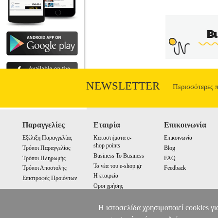
πηγαίνω; Τι είναι γέννηση, τι είναι θάν
και να συμβάλω στη δημιουργία ενός κα
Λεμπέργκερ με σκοπό την απόδειξη των π
LifePower, πιστεύουμε ότι ο ανώτε
συμμετά
NEWSLETTER
Περισσότερες 
Παραγγελίες
Εταιρία
Επικοινωνία
Εξέλιξη Παραγγελίας
Καταστήματα e-
Επικοινωνία
shop points
Τρόποι Παραγγελίας
Blog
Business To Business
Τρόποι Πληρωμής
FAQ
Τα νέα του e-shop.gr
Τρόποι Αποστολής
Feedback
Η εταιρεία
Επιστροφές Προιόντων
Οροι χρήσης
Cookies
Η ιστοσελίδα χρησιμοποιεί cookies γι