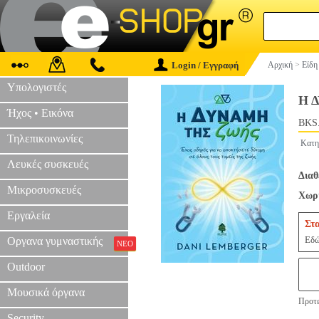
Login / Εγγραφή
Αρχική
>
Είδη
Υπολογιστές
Η 
Ήχος • Εικόνα
BKS
Τηλεπικοινωνίες
Κατη
Λευκές συσκευές
Διαθ
Μικροσυσκευές
Χωρί
Εργαλεία
Στ
Εδώ
Οργανα γυμναστικής
ΝΕΟ
Outdoor
Μουσικά όργανα
Προτε
Security