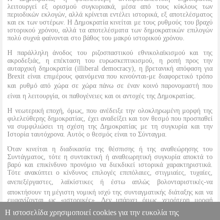
λειτουργεί εξ ορισμού συγκυριακά, μέσα από τους κύκλους των
περιοδικών εκλογών, αλλά κρίνεται εντέλει ιστορικά, εξ αποτελέσματος
και εκ των υστέρων. Η Δημοκρατία κινείται με τους ρυθμούς του βραχύ
ιστορικού χρόνου, αλλά τα αποτελέσματα των δημοκρατικών επιλογών
πολύ συχνά φαίνονται στο βάθος του μακρύ ιστορικού χρόνου.
Η παράλληλη άνοδος του ριζοσπαστικού εθνικολαϊκισμού και της
ακροδεξιάς, η επέκταση του ευρωσκεπτικισμού, η ροπή προς την
αυταρχική δημοκρατία (illiberal democracy), η βρετανική απόφαση για
Brexit είναι επιμέρους φαινόμενα που κινούνται-με διαφορετικό τρόπο
και ρυθμό από χώρα σε χώρα πάνω σε έναν κοινό παρονομαστή που
είναι η λειτουργία, οι παθογένειες και οι αντοχές της Δημοκρατίας.
Η νεωτερική εποχή, όμως, που ανέδειξε την ολοκληρωμένη μορφή της
φιλελεύθερης δημοκρατίας, έχει αναδείξει και τον θεσμό που προσπαθεί
να συμφιλιώσει τη σχέση της Δημοκρατίας με τη συγκυρία και την
Iστορία ταυτόχρονα. Αυτός ο θεσμός είναι το Σύνταγμα.
Όταν κινείται η διαδικασία της θέσπισης ή της αναθεώρησης του
Συντάγματος, τότε η συντακτική ή αναθεωρητική συγκυρία αποκτά το
βαρύ και επικίνδυνο προνόμιο να διεκδικεί ιστορικά χαρακτηριστικά.
Τότε ανακύπτει ο κίνδυνος επιλογές επιπόλαιες, στιγμιαίες, τυχαίες,
ανεπεξέργαστες, λαϊκίστικες ή έστω απλώς βολονταριστικές-να
αποκτήσουν τη μέγιστη νομική ισχύ της συνταγματικής διάταξης και να
εμφανίζονται ως «ιστορικές». Δεν υπάρχει όμως χειρότερη μορφή
λαϊκισμού από τον συνταγματικό λαϊκισμό. Αυτό το βιβλίο επιδιώκει να
Η ιστοσελίδα χρησιμοποιεί cookies για την ευκολία της
λειτουργήσει ακριβώς ως αντίβαρο στον συνταγματικό λαϊκισμό.