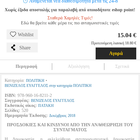
Αναμένεται νέα διαθεσιμότητα μετά τις 24-8
Χωρίς έξοδα αποστολής για παραλαβή από οποιοδήποτε eshop point!
Σταθερά Χαμηλές Τιμές!
Εδώ θα βρείτε κάθε μέρα τις πιο ανταγωνιστικές τιμές
15.04 €
Wishlist
Προτεινόμενη λιανική 18.80 €
Share
Αγορά
Περιγραφή
Αξιολόγηση
Σχετικά
Κατηγορία:
•
ΠΟΛΙΤΙΚΗ
ΒΕΝΙΖΕΛΟΣ ΕΥΑΓΓΕΛΟΣ στην κατηγορία ΠΟΛΙΤΙΚΗ
ISBN:
978-960-16-8211-2
Συγγραφέας:
ΒΕΝΙΖΕΛΟΣ ΕΥΑΓΓΕΛΟΣ
Εκδοτικός οίκος:
ΠΑΤΑΚΗ
Σελίδες:
520
Ημερομηνία Έκδοσης:
Δεκέμβριος
2018
ΠΡΟΣΔΟΚΙΕΣ ΚΑΙ ΚΙΝΔΥΝΟΙ ΑΠΟ ΤΗΝ ΑΝΑΘΕΩΡΗΣΗ ΤΟΥ
ΣΥΝΤΑΓΜΑΤΟΣ
Η Δημοκρατία, η φιλελεύθερη αντιπροσωπευτική δημοκρατία,