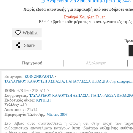
Αναμένεται νέα διαθεσιμότητα μετά τις 24-8
Χωρίς έξοδα αποστολής για παραλαβή από οποιοδήποτε esho
Σταθερά Χαμηλές Τιμές!
Εδώ θα βρείτε κάθε μέρα τις πιο ανταγωνιστικές τιμές
Wishlist
Προτε
Share
Περιγραφή
Αξιολόγηση
Κατηγορία:
•
ΚΟΙΝΩΝΙΟΛΟΓΙΑ
ΤΑΥΛΑΡΙΔΟΥ ΚΑΛΟΥΤΣΗ ΑΣΠΑΣΙΑ, ΠΑΠΑΦΛΕΣΣΑ ΘΕΟΔΩΡΑ στην κατηγορία
ISBN:
978-960-218-511-7
Συγγραφέας:
,
ΤΑΥΛΑΡΙΔΟΥ ΚΑΛΟΥΤΣΗ ΑΣΠΑΣΙΑ
ΠΑΠΑΦΛΕΣΣΑ ΘΕΟΔΩΡ
Εκδοτικός οίκος:
ΚΡΙΤΙΚΗ
Σελίδες:
419
Διαστάσεις:
21x14
Ημερομηνία Έκδοσης:
Μάρτιος
2007
Στο βιβλίο αυτό αναπτύσσεται η άποψη ότι στην εποχή των ταχύ
ανθρωπιστικά επαγγέλματα κατέχουν θέση ιδιαίτερα αυξημένης ευθύνη
αυξάνεται και καλύπτει μεγάλη κλίμακα κοινωνικών αναγκών.