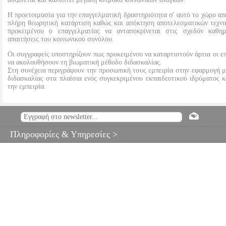
Η προετοιμασία για την επαγγελματική δραστηριότητα σ' αυτό το χώρο απ
πλήρη θεωρητική κατάρτιση καθώς και απόκτηση αποτελεσματικών τεχνι
προκειμένου ο επαγγελματίας να ανταποκρίνεται στις σχεδόν καθημ
απαιτήσεις του κοινωνικού συνόλου.
Οι συγγραφείς υποστηρίζουν πως προκειμένου να καταρτιστούν άρτια οι ε
να ακολουθήσουν τη βιωματική μέθοδο διδασκαλίας.
Στη συνέχεια περιγράφουν την προσωπική τους εμπειρία στην εφαρμογή 
διδασκαλίας στα πλαίσια ενός συγκεκριμένου εκπαιδευτικού ιδρύματος κ
την εμπειρία.
Η ΒΙΩΜΑΤΙΚΗ ΔΙΔΑΚΤΙΚΗ ΣΤΗΝ ΕΚΠΑΙΔΕΥΣΗ ΤΩΝ 
ΛΕΙΤΟΥΡΓΩΝ
BKS.0075388
BKS.0075388
ΤΑΥΛΑΡΙΔΟΥ ΚΑΛΟ
ΠΑΠΑΦΛΕΣΣΑ ΘΕΟΔΩΡΑ
ΤΑΥΛΑΡΙΔΟΥ ΚΑΛΟΥΤΣΗ 
Πληροφορίες & Υπηρεσίες >
ΠΑΠΑΦΛΕΣΣΑ ΘΕΟΔΩΡΑ
ΚΟΙΝΩΝΙΟΛΟΓΙΑ
Κατηγορία: 
•ΤΑΥΛΑΡΙΔΟΥ ΚΑΛΟΥΤΣΗ ΑΣΠΑΣΙΑ, ΠΑΠΑΦΛΕΣΣΑ ΘΕΟΔΩΡΑ 
ΚΟΙΝΩΝΙΟΛΟΓΙΑ ISBN: 978-960-218-511-7 Συγγραφέας:
ΚΑΛΟΥΤΣΗ ΑΣΠΑΣΙΑ, ΠΑΠΑΦΛΕΣΣΑ ΘΕΟΔΩΡΑ Εκδοτικός ο
Σελίδες: 419 Διαστάσεις: 21x14 Ημερομηνία Έκδοσης: Μάρτιος 200
αναπτύσσεται η άποψη ότι στην εποχή των ταχύτατων αλλαγών τ
επαγγέλματα κατέχουν θέση ιδιαίτερα αυξημένης ευθύνης. Ο αριθμός
καλύπτει μεγάλη κλίμακα κοινωνικών αναγκών. Η προετοιμασία για
δραστηριότητα σ' αυτό το χώρο απαιτεί πρώτα απ' όλα πλήρη θεω
καθώς και απόκτηση αποτελεσματικών τεχνικών και δεξιοτήτων