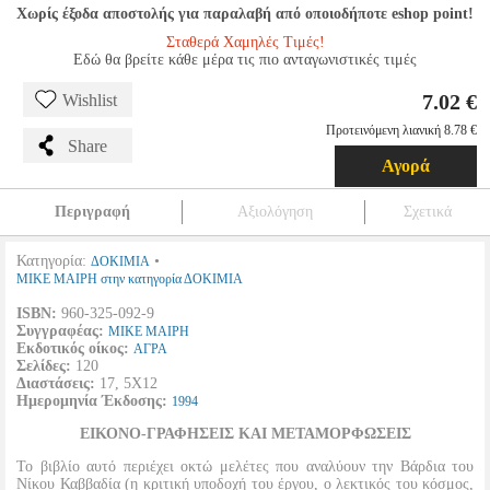
Χωρίς έξοδα αποστολής για παραλαβή από οποιοδήποτε eshop point!
Σταθερά Χαμηλές Τιμές!
Εδώ θα βρείτε κάθε μέρα τις πιο ανταγωνιστικές τιμές
7.02 €
Wishlist
Προτεινόμενη λιανική 8.78 €
Share
Αγορά
Περιγραφή
Αξιολόγηση
Σχετικά
Κατηγορία:
•
ΔΟΚΙΜΙΑ
ΜΙΚΕ ΜΑΙΡΗ στην κατηγορία ΔΟΚΙΜΙΑ
ISBN:
960-325-092-9
Συγγραφέας:
ΜΙΚΕ ΜΑΙΡΗ
Εκδοτικός οίκος:
ΑΓΡΑ
Σελίδες:
120
Διαστάσεις:
17, 5Χ12
Ημερομηνία Έκδοσης:
1994
ΕΙΚΟΝΟ-ΓΡΑΦΗΣΕΙΣ ΚΑΙ ΜΕΤΑΜΟΡΦΩΣΕΙΣ
Το βιβλίο αυτό περιέχει οκτώ μελέτες που αναλύουν την Βάρδια του
Νίκου Καββαδία (η κριτική υποδοχή του έργου, ο λεκτικός του κόσμος,