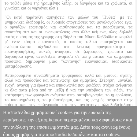
το ταξίδι μέσω της γραμμένης λέξης, οι ζωγράφοι και τα χρώματα, οι
γυναίκες και οι γοργόνες κλπ.)
"Οι κατά παράταξιν αφηγήσεις των μελών του "Πυθέα" με τις
μνημονικές διαδρομές, οι λυρικές απογειώσεις του μονολογούντος εγώ,
ο οργιάζων ερωτισμός και αισθησιασμός και τα παραθέματα, τα
αποσπάσματα και οι ενσωματώσεις από άλλα κείμενα, όλος δηλαδή
αυτός ο κόσμος της γραφής στη Βάρδια του Νίκου Καββαδία συνομιλεί
μ' έναν κόσμο εικονιστικό, ο οποίος τελικά εμπεριέχεται και
ενσωματώνεται αξεδιάλυτα στη λεκτική πραγματικότητα :
εικονογραφήσεις, πυκνές αναφορές σε ζωγράφους, χρώματα και
ζωγραφικά έργα, αντιστίξεις ανάμεσα σε αφηγηματικά και ζωγραφικά
πρόσωπα, δημιουργία μιας "ζωντανής" εικονοποιίας, διαδικασίες
μεταμόρφωσης.
Αντικρουόμενα συναισθήματα τρυφεράδας αλλά και μίσους, αγάπης
αλλά και προδοσίας και ταπείνωσης και αμαρτίας. Στέρηση, μοναξιά,
ενοχή, ανάγκη για έρωτα και επικοινωνία που μοιάζουν στόχοι ανέφικτοι
κι όλα αυτά μέσα από τη μείξη ή και την υπέρβαση των ειδών, την
κατάργηση των φραγμών ανάμεσα στην αυτοβιογραφία, το ημερολόγιο,
το απομνημόνευμα, το μυθιστόρημα, και τις ρωγμές ανάμεσα στην
ποίηση και την πεζογραφία και την αντίστοιχη αλληλοδιείσδυση
πεζογραφικών και ποιητικών ρυθμών".
Η ιστοσελίδα χρησιμοποιεί cookies για την ευκολία της
(Μαίρη Μικέ)
περιήγησης, την εξατομίκευση περιεχομένου και διαφημίσεων και
την ανάλυση της επισκεψιμότητάς μας. Δείτε τους ανανεωμένους
Η ΒΑΡΔΙΑ ΤΟΥ ΝΙΚΟΥ ΚΑΒΒΑΔΙΑ
BKS.0008218
BKS.0008218
ΜΙΚΕ ΜΑΙΡΗ
ΜΙΚΕ ΜΑΙΡΗ
ΔΟΚΙΜΙΑ
Κατηγορία: ΔΟΚΙΜΙΑ
όρους χρήσης για την προστασία δεδομένων και τα cookies.